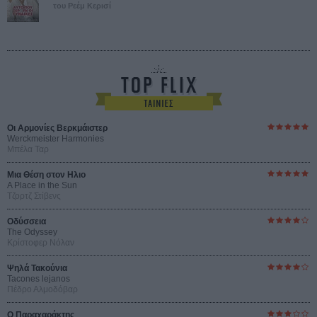
του Ρεέμ Κερισί
Οι Αρμονίες Βερκμάιστερ
Werckmeister Harmonies
Μπέλα Ταρ
Μια Θέση στον Ηλιο
A Place in the Sun
Τζορτζ Στίβενς
Οδύσσεια
The Odyssey
Κρίστοφερ Νόλαν
Ψηλά Τακούνια
Tacones lejanos
Πέδρο Αλμοδόβαρ
Ο Παραχαράκτης