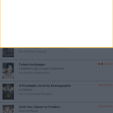
Βιμ Βέντερς
Συνέντευξη
ΝΕΕΣ ΤΑΙΝΙΕΣ
Ο Παραχαράκτης
L’ Affaire Bojarski (The Moneymaker)
του Ζαν-Πολ Σαλομέ
Γνήσιο Αντίγραφο
Certified Copy (Copie Conforme)
του Αμπάς Κιαροστάμι
Ο Κλειδαράς του Ενός Εκατομμυρίου
Le Million
του Γκρεγκουάρ Βινιερόν
Αυτό που Ξέρουν οι Γυναίκες
Pour le Plaisir