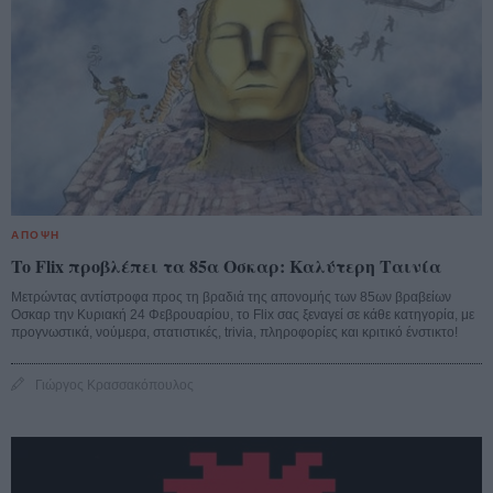
ΑΠΟΨΗ
To Flix προβλέπει τα 85α Οσκαρ: Καλύτερη Ταινία
Μετρώντας αντίστροφα προς τη βραδιά της απονομής των 85ων βραβείων
Οσκαρ την Κυριακή 24 Φεβρουαρίου, το Flix σας ξεναγεί σε κάθε κατηγορία, με
προγνωστικά, νούμερα, στατιστικές, trivia, πληροφορίες και κριτικό ένστικτο!
Γιώργος Κρασσακόπουλος