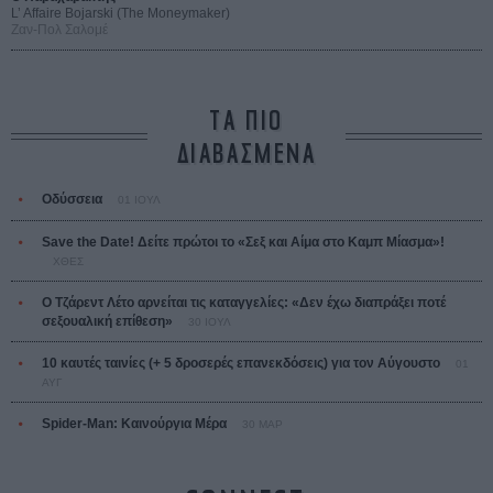
L’ Affaire Bojarski (The Moneymaker)
Ζαν-Πολ Σαλομέ
ΤΑ ΠΙΟ
ΔΙΑΒΑΣΜΕΝΑ
Οδύσσεια
01 ΙΟΥΛ
Save the Date! Δείτε πρώτοι το «Σεξ και Αίμα στο Καμπ Μίασμα»!
ΧΘΕΣ
Ο Τζάρεντ Λέτο αρνείται τις καταγγελίες: «Δεν έχω διαπράξει ποτέ
σεξουαλική επίθεση»
30 ΙΟΥΛ
10 καυτές ταινίες (+ 5 δροσερές επανεκδόσεις) για τον Αύγουστο
01
ΑΥΓ
Spider-Man: Καινούργια Μέρα
30 ΜΑΡ