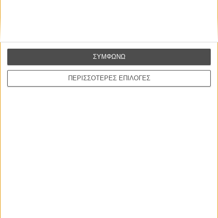
ΣΥΜΦΩΝΩ
ΠΕΡΙΣΣΟΤΕΡΕΣ ΕΠΙΛΟΓΕΣ
INDUSTRY
Oscars 2013: Αυτούς θα δούμε στην τελετή απονομής
Ποιος θα δώσει σε ποιον, ποιος θα πάρει από ποιον, τι θα πει και τι θα φοράει;
Απαντήσεις στα καυτά ερωτήματα των Οσκαρ, παρακάτω...
Λήδα Γαλανού