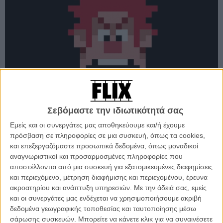
Σεβόμαστε την ιδιωτικότητά σας
ΑΠΟΨΗ
Εμείς και οι συνεργάτες μας αποθηκεύουμε και/ή έχουμε
To Flix προβλέπει τα 85α Οσκαρ: Καλύτερη Ταινία
πρόσβαση σε πληροφορίες σε μια συσκευή, όπως τα cookies,
Κινουμένων Σχεδίων
και επεξεργαζόμαστε προσωπικά δεδομένα, όπως μοναδικοί
Μετρώντας αντίστροφα προς τη βραδιά της απονομής των 85ων βραβείων
αναγνωριστικοί και προσαρμοσμένες πληροφορίες που
Οσκαρ την Κυριακή 24 Φεβρουαρίου, το Flix σας ξεναγεί σε κάθε κατηγορία, με
αποστέλλονται από μια συσκευή για εξατομικευμένες διαφημίσεις
προγνωστικά, νούμερα, στατιστικές, trivia, πληροφορίες και κριτικό ένστικτο!
και περιεχόμενο, μέτρηση διαφήμισης και περιεχομένου, έρευνα
ακροατηρίου και ανάπτυξη υπηρεσιών.
Με την άδειά σας, εμείς
Flix Team
και οι συνεργάτες μας ενδέχεται να χρησιμοποιήσουμε ακριβή
δεδομένα γεωγραφικής τοποθεσίας και ταυτοποίησης μέσω
σάρωσης συσκευών. Μπορείτε να κάνετε κλικ για να συναινέσετε