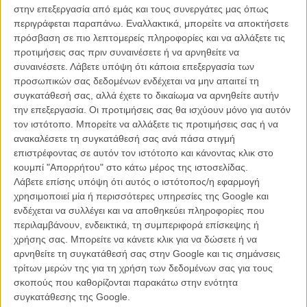
στην επεξεργασία από εμάς και τους συνεργάτες μας όπως
περιγράφεται παραπάνω. Εναλλακτικά, μπορείτε να αποκτήσετε
πρόσβαση σε πιο λεπτομερείς πληροφορίες και να αλλάξετε τις
προτιμήσεις σας πριν συναινέσετε ή να αρνηθείτε να
συναινέσετε.
Λάβετε υπόψη ότι κάποια επεξεργασία των
προσωπικών σας δεδομένων ενδέχεται να μην απαιτεί τη
συγκατάθεσή σας, αλλά έχετε το δικαίωμα να αρνηθείτε αυτήν
την επεξεργασία. Οι προτιμήσεις σας θα ισχύουν μόνο για αυτόν
τον ιστότοπο. Μπορείτε να αλλάξετε τις προτιμήσεις σας ή να
ανακαλέσετε τη συγκατάθεσή σας ανά πάσα στιγμή
επιστρέφοντας σε αυτόν τον ιστότοπο και κάνοντας κλικ στο
κουμπί "Απορρήτου" στο κάτω μέρος της ιστοσελίδας.
Λάβετε επίσης υπόψη ότι αυτός ο ιστότοπος/η εφαρμογή
BUZZ
χρησιμοποιεί μία ή περισσότερες υπηρεσίες της Google και
Mondo Posters: Oscar Edition
ενδέχεται να συλλέγει και να αποθηκεύει πληροφορίες που
περιλαμβάνουν, ενδεικτικά, τη συμπεριφορά επίσκεψης ή
Τα εναλλακτικά κινηματογραφικά πόστερ της Mondo αποτελούν το ιερό
δισκοπότηρο κάθε συλλέκτη κι αυτή την Κυριακή στην διάρκεια της απονομής
χρήσης σας. Μπορείτε να κάνετε κλικ για να δώσετε ή να
των Οσκαρ, ετοιμάζουν μια έκπληξη.
αρνηθείτε τη συγκατάθεσή σας στην Google και τις σημάνσεις
τρίτων μερών της για τη χρήση των δεδομένων σας για τους
Γιώργος Κρασσακόπουλος
σκοπούς που καθορίζονται παρακάτω στην ενότητα
συγκατάθεσης της Google.