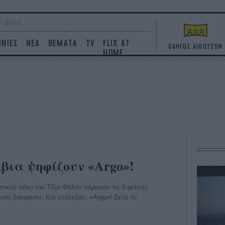
 days
ΙΝΙΕΣ
ΝΕΑ
ΘΕΜΑΤΑ
TV
FLIX AT
ΟΔΗΓΟΣ ΑΙΘΟΥΣΩΝ
HOME
βια ψηφίζουν «Argo»!
τικού σόου του Τζίμι Φάλον πέρασαν τις 9 φετινές
τη δοκιμασία. Και επέλεξαν: «Argo»! Δείτε το