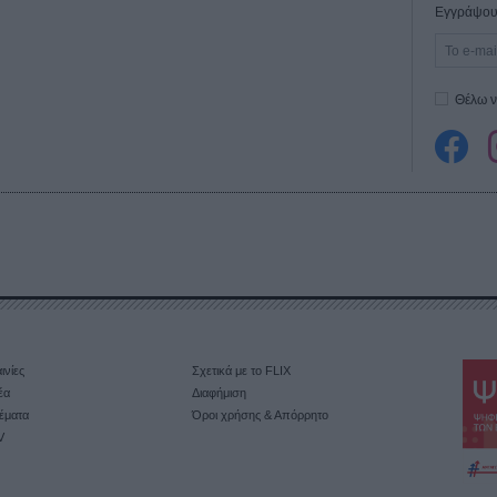
Εγγράψου 
Θέλω ν
ινίες
Σχετικά με το FLIX
έα
Διαφήμιση
έματα
Όροι χρήσης & Απόρρητο
V