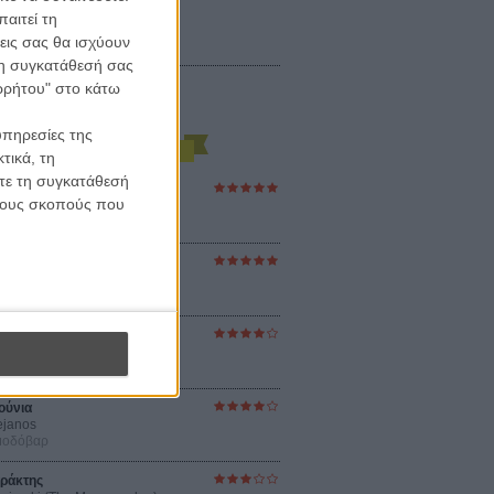
αιτεί τη
εις σας θα ισχύουν
 τη συγκατάθεσή σας
ορρήτου" στο κάτω
υπηρεσίες της
τικά, τη
ίτε τη συγκατάθεσή
ες Βερκμάιστερ
 τους σκοπούς που
ster Harmonies
ρ
στον Ηλιο
 the Sun
βενς
sey
ρ Νόλαν
ούνια
ejanos
μοδόβαρ
ράκτης