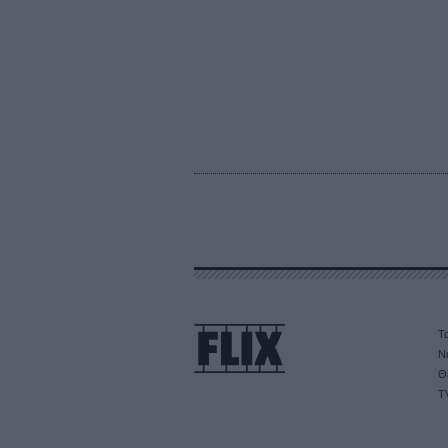
Τα
Ν
Θ
T