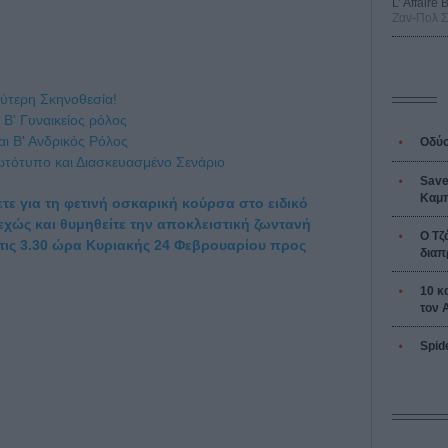
L’ Affaire
Ζαν-Πολ 
λύτερη Σκηνοθεσία!
 Β' Γυναικείος ρόλος
αι Β' Ανδρικός Ρόλος
Οδύσ
ωτότυπο και Διασκευασμένο Σενάριο
Save
Καμπ
τε για τη φετινή οσκαρική κούρσα στο ειδικό
εχώς και θυμηθείτε την αποκλειστική ζωντανή
Ο Τζ
ις 3.30 ώρα Κυριακής 24 Φεβρουαρίου προς
διαπ
10 κ
τον 
Spid