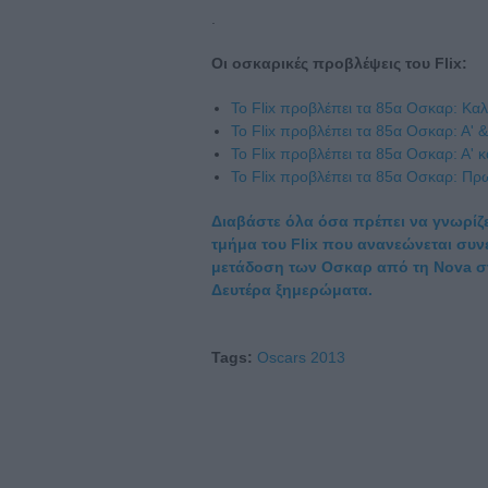
.
Oι οσκαρικές προβλέψεις του Flix:
Το Flix προβλέπει τα 85α Οσκαρ: Κα
Το Flix προβλέπει τα 85α Οσκαρ: Α' &
Το Flix προβλέπει τα 85α Οσκαρ: Α' κ
Το Flix προβλέπει τα 85α Οσκαρ: Πρ
Διαβάστε όλα όσα πρέπει να γνωρίζε
τμήμα του Flix που ανανεώνεται συν
μετάδοση των Οσκαρ από τη Νova στ
Δευτέρα ξημερώματα.
Tags:
Oscars 2013