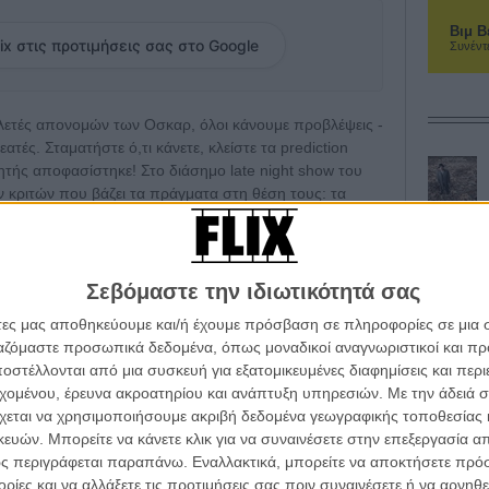
Βιμ Β
ix στις προτιμήσεις σας στο Google
Συνέντ
ελετές απονομών των Οσκαρ, όλοι κάνουμε προβλέψεις -
θεατές. Σταματήστε ό,τι κάνετε, κλείστε τα prediction
κητής αποφασίστηκε! Στο διάσημο late night show του
ν κριτών που βάζει τα πράγματα στη θέση τους: τα
 επιλέξουν με την αλάνθαστη μέθοδο που τους υποβάλει ο
α πείραμα δοκιμασμένο με επιτυχία από τις Προεδρικές
Σεβόμαστε την ιδιωτικότητά σας
ρ Καλύτερης Ταινίας ο Φάλον έντυσε με επίσημο
άτες μας αποθηκεύουμε και/ή έχουμε πρόσβαση σε πληροφορίες σε μια
άβια, έστρωσε κόκκινο χαλί στο στούντιο του «On Late
ργαζόμαστε προσωπικά δεδομένα, όπως μοναδικοί αναγνωριστικοί και 
ε 9 πιάτα με σκυλοτροφή - κάθε ένα από τα οποία είχε
στέλλονται από μια συσκευή για εξατομικευμένες διαφημίσεις και περ
ες. Αυτό που θα συγκέντρωνε τα περισσότερα κουτάβια
εχομένου, έρευνα ακροατηρίου και ανάπτυξη υπηρεσιών.
Με την άδειά σα
 προέβλεπε το αποτέλεσμα της Κυριακής!
χεται να χρησιμοποιήσουμε ακριβή δεδομένα γεωγραφικής τοποθεσίας 
ών. Μπορείτε να κάνετε κλικ για να συναινέσετε στην επεξεργασία απ
λλά, από την μία, θα φέρει ένα χαμόγελο στα χείλη σας,
ς περιγράφεται παραπάνω. Εναλλακτικά, μπορείτε να αποκτήσετε πρό
 ... επιστημονική μέθοδος μπορεί να είναι περισσότερο
ίες και να αλλάξετε τις προτιμήσεις σας πριν συναινέσετε ή να αρνηθεί