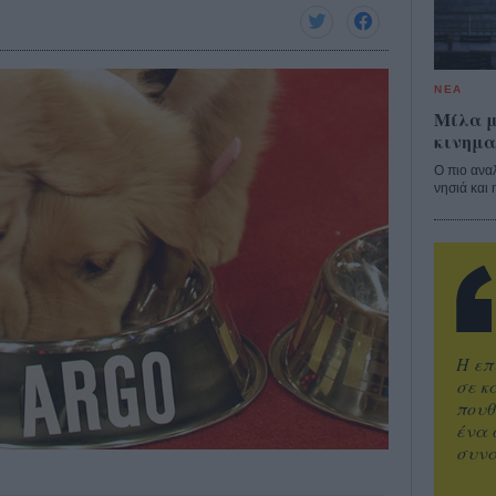
ΝΕΑ
Μίλα μ
κινημα
Ο πιο ανα
νησιά και 
Η επ
σε κ
πουθ
ένα 
συνα