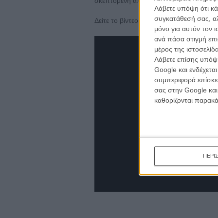
σκεπτόμενη από τις αποφάσεις πολλών
Λάβετε υπόψη ότι κά
συγκατάθεσή σας, αλ
Δείτε το βίντεο και συμφωνήστε: το «Arg
μόνο για αυτόν τον 
ανά πάσα στιγμή επι
μέρος της ιστοσελίδα
Λάβετε επίσης υπόψη
Google και ενδέχετα
συμπεριφορά επίσκεψ
σας στην Google και
καθορίζονται παρακ
ΠΕΡΙ