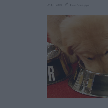
22 Φεβ 2013
Πόλυ Λυκούργου