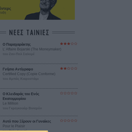
έντερς
ευξη
ΝΕΕΣ ΤΑΙΝΙΕΣ
Ο Παραχαράκτης
L’ Affaire Bojarski (The Moneymaker)
του Ζαν-Πολ Σαλομέ
Γνήσιο Αντίγραφο
Certified Copy (Copie Conforme)
του Αμπάς Κιαροστάμι
Ο Κλειδαράς του Ενός
Εκατομμυρίου
Le Million
του Γκρεγκουάρ Βινιερόν
Αυτό που Ξέρουν οι Γυναίκες
Pour le Plaisir
του Ρεέμ Κερισί