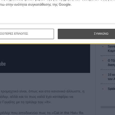
L’ Affaire
άτω στην ενότητα συγκατάθεσης της Google.
Ζαν-Πολ 
ΣΣΟΤΕΡΕΣ ΕΠΙΛΟΓΕΣ
ΣΥΜΦΩΝΩ
Οδύσ
Save
Καμπ
Ο Τζ
διαπ
10 κ
τον 
Spid
τρομαχτικό είναι, όπως και στο κανονικό άλλωστε, η
έιλερ, αλλά και το πως καλά έχει καταφέρει να
Γουέλτς με το τρέιλερ του «It».
α τρέιλερ που αποδεικνύει πως το «Cat in the Hat» θα