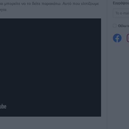
αι μπορείτε να το δείτε παρακάτω. Αυτό που ελπίζουμε
Εγγράψου 
ητα.
Θέλω ν