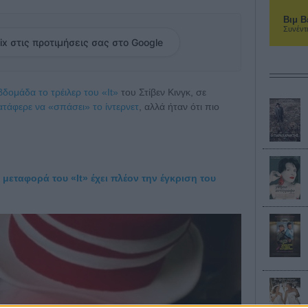
Βιμ Β
Συνέντ
ix στις προτιμήσεις σας στο Google
δομάδα το τρέιλερ του «It»
του Στίβεν Κινγκ, σε
ατάφερε να «σπάσει» το ίντερνετ
, αλλά ήταν ότι πιο
μεταφορά του «It» έχει πλέον την έγκριση του