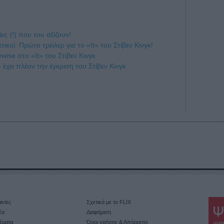
νίες (!) που του αξίζουν!
κοί: Πρώτο τρέιλερ για το «It» του Στίβεν Κινγκ!
wise στο «It» του Στίβεν Κινγκ
έχει πλέον την έγκριση του Στίβεν Κινγκ
ινίες
Σχετικά με το FLIX
έα
Διαφήμιση
έματα
Όροι χρήσης & Απόρρητο