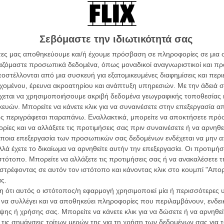
Σεβόμαστε την ιδιωτικότητά σας
άτες μας αποθηκεύουμε και/ή έχουμε πρόσβαση σε πληροφορίες σε μια
ργαζόμαστε προσωπικά δεδομένα, όπως μοναδικοί αναγνωριστικοί και 
στέλλονται από μια συσκευή για εξατομικευμένες διαφημίσεις και περ
α τα βλέπεις όλα σινεμά...
εχομένου, έρευνα ακροατηρίου και ανάπτυξη υπηρεσιών.
Με την άδειά σα
Οι Αρμονί
κινηματογραφική εβδομάδα
Werckmei
χεται να χρησιμοποιήσουμε ακριβή δεδομένα γεωγραφικής τοποθεσίας 
Μπέλα Τα
 τον τρόπο του flix
ών. Μπορείτε να κάνετε κλικ για να συναινέσετε στην επεξεργασία απ
λτς, η οποία είναι βασισμένη στο ομώνυμο βιβλίο του
ς περιγράφεται παραπάνω. Εναλλακτικά, μπορείτε να αποκτήσετε πρό
Μια Θέση 
A Place in
ούς μια από τις χειρότερες παιδικές ταινίες όλων των
ίες και να αλλάξετε τις προτιμήσεις σας πριν συναινέσετε ή να αρνηθεί
Τζορτζ Στί
wsletter
του flix, στο inbox σου
 τον οποίο ερμηνεύει ο Μάικ Μάιγιερς, μοιάζει ακόμα
ποια επεξεργασία των προσωπικών σας δεδομένων ενδέχεται να μην απ
ικός. Έτσι ο χρήστης του YouTube ‘But Without’
λά έχετε το δικαίωμα να αρνηθείτε αυτήν την επεξεργασία. Οι προτιμήσ
Οδύσσεια
τογραφικές ειδήσεις | νέες ταινίες | πρόγραμμα αιθουσών για όλη την Ελλάδα |
 Pennywise με τον Γάτο, κάτι που ούτε ο ίδιος ο Στίβεν
ιστότοπο. Μπορείτε να αλλάξετε τις προτιμήσεις σας ή να ανακαλέσετε
The Odys
ές | συνεντεύξεις | απόψεις | αφιερώματα | διαγωνισμοί
Κρίστοφε
το αποτέλεσμα είναι άκρως ανατριχιαστικό, όπως
στρέφοντας σε αυτόν τον ιστότοπο και κάνοντας κλικ στο κουμπί "Απ
ς.
Ψηλά Τακ
 ότι αυτός ο ιστότοπος/η εφαρμογή χρησιμοποιεί μία ή περισσότερες 
Tacones l
Πέδρο Αλ
ι να συλλέγει και να αποθηκεύει πληροφορίες που περιλαμβάνουν, ενδεικ
ΕΓΓΡΑΦΗ
ης ή χρήσης σας. Μπορείτε να κάνετε κλικ για να δώσετε ή να αρνηθε
Ο Παραχα
 τις σημάνσεις τρίτων μερών της για τη χρήση των δεδομένων σας για