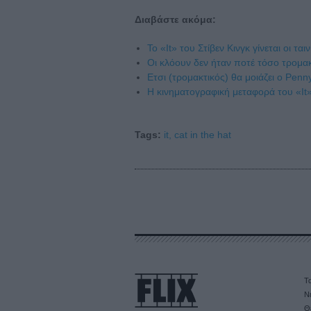
Διαβάστε ακόμα:
To «It» του Στίβεν Κινγκ γίνεται οι ται
Οι κλόουν δεν ήταν ποτέ τόσο τρομακτι
Ετσι (τρομακτικός) θα μοιάζει ο Penny
Η κινηματογραφική μεταφορά του «It» 
Tags:
it,
cat in the hat
Τα
Ν
Θ