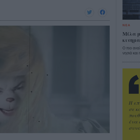
ΝΕΑ
Μίλα μ
κινημα
Ο πιο ανα
νησιά και 
Η επ
σε κ
πουθ
ένα 
συνα