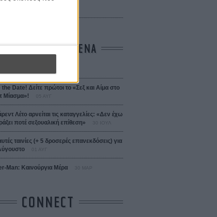
 Bojarski (The Moneymaker)
Σαλομέ
ΤΑ ΠΙΟ ΔΙΑΒΑΣΜΕΝΑ
σεια
01 ΙΟΥΛ
 the Date! Δείτε πρώτοι το «Σεξ και Αίμα στο
 Μίασμα»!
05 ΑΥΓ
άρεντ Λέτο αρνείται τις καταγγελίες: «Δεν έχω
ράξει ποτέ σεξουαλική επίθεση»
30 ΙΟΥΛ
αυτές ταινίες (+ 5 δροσερές επανεκδόσεις) για
Αύγουστο
01 ΑΥΓ
er-Man: Καινούργια Μέρα
30 ΜΑΡ
CONNECT