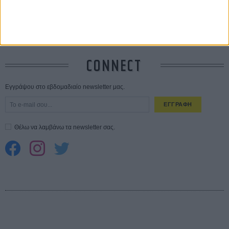
10 καυτές ταινίες (+ 5 δροσερές επανεκδόσεις) για τον Αύγουστο
01
ΑΥΓ
Spider-Man: Καινούργια Μέρα
30 ΜΑΡ
CONNECT
Εγγράψου στο εβδομαδιαίο newsletter μας.
ΕΓΓΡΑΦΗ
Θέλω να λαμβάνω τα newsletter σας.