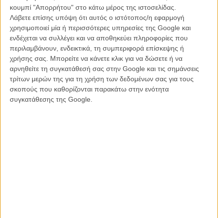
κουμπί "Απορρήτου" στο κάτω μέρος της ιστοσελίδας.
εκατομμύρια θεάσεις. Καθόλου άσχημα θα λέγαμε. Ταυτόχρονα,
Λάβετε επίσης υπόψη ότι αυτός ο ιστότοπος/η εφαρμογή
σύμφωνα με το Deadline, το τρέιλερ του «It» έφτασε τα 81
χρησιμοποιεί μία ή περισσότερες υπηρεσίες της Google και
εκατομμύρια θεάσεις στο Facebook και πάνω από 1.8 εκατομμύρια
ενδέχεται να συλλέγει και να αποθηκεύει πληροφορίες που
shares, κάνοντας το viral μέσα σε λίγες μόνο ώρες, ενώ το emoji
περιλαμβάνουν, ενδεικτικά, τη συμπεριφορά επίσκεψης ή
κόκκινο μπαλόνι κατέκτησε το twitter.
χρήσης σας. Μπορείτε να κάνετε κλικ για να δώσετε ή να
αρνηθείτε τη συγκατάθεσή σας στην Google και τις σημάνσεις
Για την ιστορία, πέρα από το τρέιλερ του «Fate and the Furious» το
τρίτων μερών της για τη χρήση των δεδομένων σας για τους
«It» ξεπέρασε και αυτά των
«Beauty and the Beast»
(128
σκοπούς που καθορίζονται παρακάτω στην ενότητα
εκατομμύρια θεάσεις),
«Fifty Shades Darker»
(114 εκατομμύρια
συγκατάθεσης της Google.
θεάσεις) και
«Star Wars: The Force Awakens»
(112 εκατομμύρια
θεάσεις).
Η ταινία θα κάνει πρεμιέρα στις ελληνικές αίθουσες στις 28
Σεπτεμβρίου από την Tanweer.
Περισσότερος Pennywise
To «It» του Στίβεν Κινγκ γίνεται οι ταινίες (!) που του αξίζουν!
Οι κλόουν δεν ήταν ποτέ τόσο τρομακτικοί: Πρώτο τρέιλερ για το
«It» του Στίβεν Κινγκ!
Ετσι (τρομακτικός) θα μοιάζει ο Pennywise στο «It» του Στίβεν