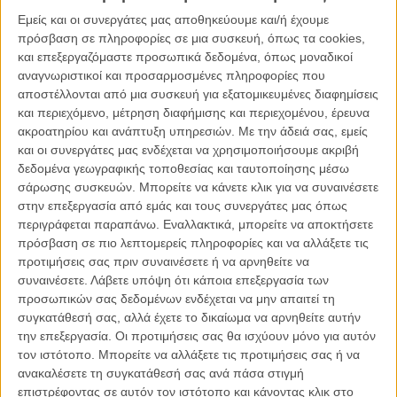
δει εδώ και καιρό, με τον κλόουν Pennywise να δείχνει αρκετά
Εμείς και οι συνεργάτες μας αποθηκεύουμε και/ή έχουμε
σκιαχτικός αποδεικνύοντας τον λόγο που ο Κινγκ είχε δώσει την
πρόσβαση σε πληροφορίες σε μια συσκευή, όπως τα cookies,
έγκρισή του για την ταινία. Κι όχι μόνο αυτό, αλλά το τρέιλερ ήδη
και επεξεργαζόμαστε προσωπικά δεδομένα, όπως μοναδικοί
κατάφερε να σπάσει τα ρεκόρ στο ίντερνετ.
αναγνωριστικοί και προσαρμοσμένες πληροφορίες που
αποστέλλονται από μια συσκευή για εξατομικευμένες διαφημίσεις
Διαβάστε ακόμα:
Τι είναι πιο τρομακτικό από το τρέιλερ του
και περιεχόμενο, μέτρηση διαφήμισης και περιεχομένου, έρευνα
«It» του Στίβεν Κινγκ;
ακροατηρίου και ανάπτυξη υπηρεσιών.
Με την άδειά σας, εμείς
και οι συνεργάτες μας ενδέχεται να χρησιμοποιήσουμε ακριβή
δεδομένα γεωγραφικής τοποθεσίας και ταυτοποίησης μέσω
σάρωσης συσκευών. Μπορείτε να κάνετε κλικ για να συναινέσετε
στην επεξεργασία από εμάς και τους συνεργάτες μας όπως
περιγράφεται παραπάνω. Εναλλακτικά, μπορείτε να αποκτήσετε
πρόσβαση σε πιο λεπτομερείς πληροφορίες και να αλλάξετε τις
προτιμήσεις σας πριν συναινέσετε ή να αρνηθείτε να
συναινέσετε.
Λάβετε υπόψη ότι κάποια επεξεργασία των
προσωπικών σας δεδομένων ενδέχεται να μην απαιτεί τη
συγκατάθεσή σας, αλλά έχετε το δικαίωμα να αρνηθείτε αυτήν
την επεξεργασία. Οι προτιμήσεις σας θα ισχύουν μόνο για αυτόν
Μέσα σε 24 ώρες το τρέιλερ του «It» ξεπέρασε τις 197 εκατομμύρια
τον ιστότοπο. Μπορείτε να αλλάξετε τις προτιμήσεις σας ή να
θεάσεις παγκοσμίως, ξεπερνώντας κατά πολύ μάλιστα εκείνες του
ανακαλέσετε τη συγκατάθεσή σας ανά πάσα στιγμή
«Fate of the Furious»
που κυκλοφόρησε τον περασμένο Δεκέμβρη
επιστρέφοντας σε αυτόν τον ιστότοπο και κάνοντας κλικ στο
και ήταν 139 εκατομμύρια. Μέσα σε 36 ώρες μάλιστα έφτασε τις 246