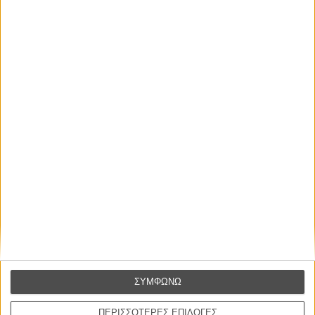
ΝΕΑ
Μίλα μου για καλοκαιρινά φεστιβάλ κινηματογράφου
στην Ελλάδα
Ο πιο αναλυτικός οδηγός των καλοκαιρινών φεστιβάλ σε νησιά και ηπειρωτική
Ελλάδα είναι εδώ
ΣΥΜΦΩΝΩ
ΠΕΡΙΣΣΟΤΕΡΕΣ ΕΠΙΛΟΓΕΣ