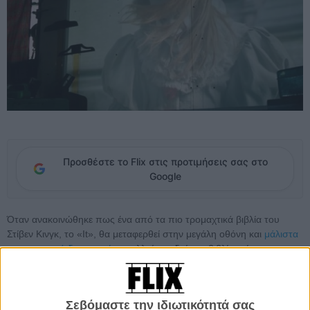
Προσθέστε το Flix στις προτιμήσεις σας στο
Google
Όταν ανακοινώθηκε πως ένα από τα πιο τρομαχτικά βιβλία του
Στίβεν Κινγκ, το «It», θα μεταφερθεί στην μεγάλη οθόνη και
μάλιστα
με την μορφή δυο ταινιών
, πολλοί οπαδοί του βιβλίου είχαν
αρκετούς ενδοιασμούς για το τελικό αποτέλεσμα. Όμως με την
κυκλοφορία του πρώτου τρέιλερ της ταινίας την Τετάρτη που μας
πέρασε,
το οποίο μπορείτε να δείτε εδώ
, όλα αυτά εξαφανίστηκαν.
Σεβόμαστε την ιδιωτικότητά σας
Το τρέιλερ ήταν ένα από τα πιο τρομαχτικά πράγματα που έχουμε