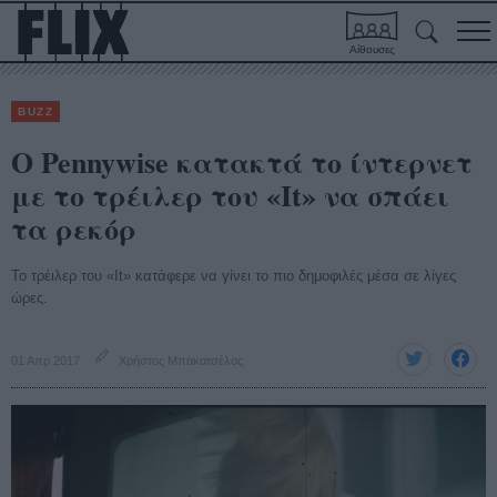
Αίθουσες
BUZZ
O Pennywise κατακτά το ίντερνετ
με τo τρέιλερ του «It» να σπάει
τα ρεκόρ
Το τρέιλερ του «It» κατάφερε να γίνει το πιο δημοφιλές μέσα σε λίγες
ώρες.
01 Απρ 2017
Χρήστος Μπακατσέλος