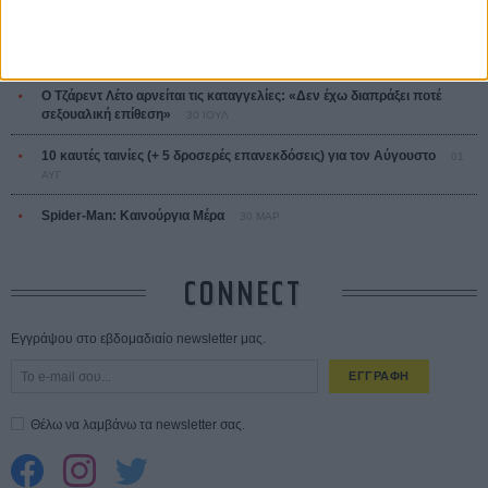
Save the Date! Δείτε πρώτοι το «Σεξ και Αίμα στο Καμπ Μίασμα»!
05
ΑΥΓ
Ο Τζάρεντ Λέτο αρνείται τις καταγγελίες: «Δεν έχω διαπράξει ποτέ
σεξουαλική επίθεση»
30 ΙΟΥΛ
10 καυτές ταινίες (+ 5 δροσερές επανεκδόσεις) για τον Αύγουστο
01
ΑΥΓ
Spider-Man: Καινούργια Μέρα
30 ΜΑΡ
CONNECT
Εγγράψου στο εβδομαδιαίο newsletter μας.
ΕΓΓΡΑΦΗ
Θέλω να λαμβάνω τα newsletter σας.