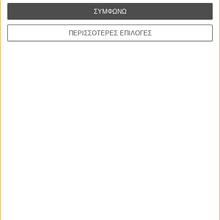
Tags:
Ντέιβιντ Λιντς,
Blue Velvet,
Μπλε Βελούδο
ΣΥΜΦΩΝΩ
ΠΕΡΙΣΣΟΤΕΡΕΣ ΕΠΙΛΟΓΕΣ
ΜΗ ΧΑΣΕΤΕ
ΝΕΑ
Μίλα μου για καλοκαιρινά φεστιβάλ κινηματογράφου
στην Ελλάδα