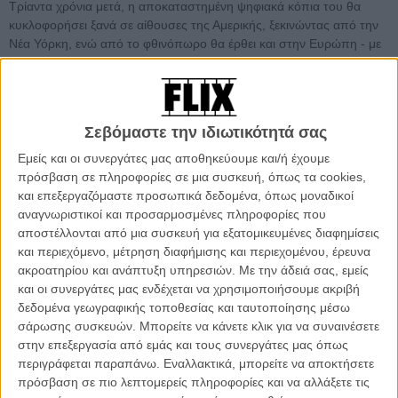
Τρίαντα χρόνια μετά, η αποκαταστημένη ψηφιακά κόπια του θα
κυκλοφορήσει ξανά σε αίθουσες της Αμερικής, ξεκινώντας από την
Νέα Υόρκη, ενώ από το φθινόπωρο θα έρθει και στην Ευρώπη - με
πρώτο σταθμό τη Μ. Βρετανία. Οσοι τυχεροί λοιπόν ετοιμαστείτε:
στις 25 Μαρτίου το «Μπλε Βελούδο» επανακυκλοφορεί στο Film
Forum.
Σεβόμαστε την ιδιωτικότητά σας
Εμείς και οι συνεργάτες μας αποθηκεύουμε και/ή έχουμε
πρόσβαση σε πληροφορίες σε μια συσκευή, όπως τα cookies,
και επεξεργαζόμαστε προσωπικά δεδομένα, όπως μοναδικοί
αναγνωριστικοί και προσαρμοσμένες πληροφορίες που
αποστέλλονται από μια συσκευή για εξατομικευμένες διαφημίσεις
και περιεχόμενο, μέτρηση διαφήμισης και περιεχομένου, έρευνα
ακροατηρίου και ανάπτυξη υπηρεσιών.
Με την άδειά σας, εμείς
και οι συνεργάτες μας ενδέχεται να χρησιμοποιήσουμε ακριβή
δεδομένα γεωγραφικής τοποθεσίας και ταυτοποίησης μέσω
σάρωσης συσκευών. Μπορείτε να κάνετε κλικ για να συναινέσετε
στην επεξεργασία από εμάς και τους συνεργάτες μας όπως
περιγράφεται παραπάνω. Εναλλακτικά, μπορείτε να αποκτήσετε
πρόσβαση σε πιο λεπτομερείς πληροφορίες και να αλλάξετε τις