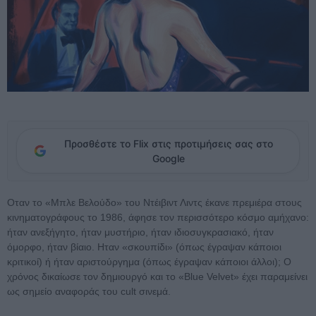
Προσθέστε το Flix στις προτιμήσεις σας στο
Google
Οταν το «Μπλε Βελούδο» του Ντέιβιντ Λιντς έκανε πρεμιέρα στους
κινηματογράφους το 1986, άφησε τον περισσότερο κόσμο αμήχανο:
ήταν ανεξήγητο, ήταν μυστήριο, ήταν ιδιοσυγκρασιακό, ήταν
όμορφο, ήταν βίαιο. Ηταν «σκουπίδι» (όπως έγραψαν κάποιοι
κριτικοί) ή ήταν αριστούργημα (όπως έγραψαν κάποιοι άλλοι); Ο
χρόνος δικαίωσε τον δημιουργό και το «Blue Velvet» έχει παραμείνει
ως σημείο αναφοράς του cult σινεμά.