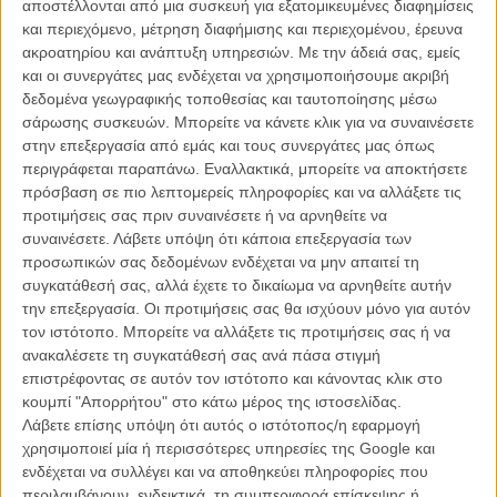
αποστέλλονται από μια συσκευή για εξατομικευμένες διαφημίσεις
και περιεχόμενο, μέτρηση διαφήμισης και περιεχομένου, έρευνα
ακροατηρίου και ανάπτυξη υπηρεσιών.
Με την άδειά σας, εμείς
και οι συνεργάτες μας ενδέχεται να χρησιμοποιήσουμε ακριβή
δεδομένα γεωγραφικής τοποθεσίας και ταυτοποίησης μέσω
σάρωσης συσκευών. Μπορείτε να κάνετε κλικ για να συναινέσετε
Οι 10 καλύτερες ταινιές του 2014
στην επεξεργασία από εμάς και τους συνεργάτες μας όπως
περιγράφεται παραπάνω. Εναλλακτικά, μπορείτε να αποκτήσετε
1.
Ξενοδοχείο Grand Budapest
του Γουές Αντερσον
πρόσβαση σε πιο λεπτομερείς πληροφορίες και να αλλάξετε τις
2.
Boyhood
του Ρίτσαρντ Λινκλέιτερ
προτιμήσεις σας πριν συναινέσετε ή να αρνηθείτε να
3.
The Lego Movie
των Φιλ Λορντ, Κρίστοφερ Μίλερ
συναινέσετε.
Λάβετε υπόψη ότι κάποια επεξεργασία των
4.
Lucy
του Λικ Μπεσόν
προσωπικών σας δεδομένων ενδέχεται να μην απαιτεί τη
5.
Adieu au Langage
του Ζαν-Λικ Γκοντάρ
συγκατάθεσή σας, αλλά έχετε το δικαίωμα να αρνηθείτε αυτήν
6.
Jodorowsky's Dune
του Φρανκ Πάβιτς
την επεξεργασία. Οι προτιμήσεις σας θα ισχύουν μόνο για αυτόν
7.
Nightcrawler
του Νταν Γκιλρόι
τον ιστότοπο. Μπορείτε να αλλάξετε τις προτιμήσεις σας ή να
8.
Citizenfour
της Λόρα Πόιτρας
ανακαλέσετε τη συγκατάθεσή σας ανά πάσα στιγμή
9.
Ιστορίες για Αγρίους
του Νταμιάν Σιφρόν
επιστρέφοντας σε αυτόν τον ιστότοπο και κάνοντας κλικ στο
10.
Birdman
του Αλεχάντρο Γκονζάλες Ινιάριτου
κουμπί "Απορρήτου" στο κάτω μέρος της ιστοσελίδας.
Λάβετε επίσης υπόψη ότι αυτός ο ιστότοπος/η εφαρμογή
χρησιμοποιεί μία ή περισσότερες υπηρεσίες της Google και
ενδέχεται να συλλέγει και να αποθηκεύει πληροφορίες που
περιλαμβάνουν, ενδεικτικά, τη συμπεριφορά επίσκεψης ή