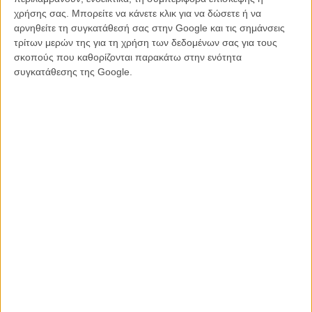
χρήσης σας. Μπορείτε να κάνετε κλικ για να δώσετε ή να
αρνηθείτε τη συγκατάθεσή σας στην Google και τις σημάνσεις
τρίτων μερών της για τη χρήση των δεδομένων σας για τους
σκοπούς που καθορίζονται παρακάτω στην ενότητα
συγκατάθεσης της Google.
Οι 10 χειρότερες ταινίες του 2014
1.
Blended
2.
A Million Ways to Die in the West
3.Men, Women & Children
4.
Walk of Shame
5.Let's be Cops
6.
The Legend of Hercules
7.
Winter's Tale
8.
Nut Job
9.
Transcendence
10.Hateship Loveship