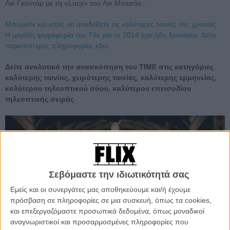
Λικ Γκοντάρ με τη «Lucy» του Λικ Μπεσόν...
Μπορείτε και εσείς να αναδείξετε τις καλύτερες ταινίες της χρονιάς.
Η μεγάλη ψηφοφορία του Flix για το 2014 έχει ήδη ξεκινήσει. Δείτε
περισσότερες πληροφορίες εδώ.
Δείτε αναλυτικά την ανασκόπηση του TIME στις κατηγόριες
καλύτερης ταινίας, χειρότερης ταινίας, καλύτερης ερμηνείας,
καλύτερου τηλεοπτικού σόου, καλύτερου επεισοδίου
τηλεοπτικής σειράς
.
Σεβόμαστε την ιδιωτικότητά σας
Εμείς και οι συνεργάτες μας αποθηκεύουμε και/ή έχουμε
πρόσβαση σε πληροφορίες σε μια συσκευή, όπως τα cookies,
και επεξεργαζόμαστε προσωπικά δεδομένα, όπως μοναδικοί
αναγνωριστικοί και προσαρμοσμένες πληροφορίες που