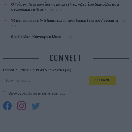
Ο Τζάρεντ Λέτο αρνείται τις καταγγελίες: «Δεν έχω διαπράξει ποτέ
σεξουαλική επίθεση»
30 ΙΟΥΛ
10 καυτές ταινίες (+ 5 δροσερές επανεκδόσεις) για τον Αύγουστο
01
ΑΥΓ
Spider-Man: Καινούργια Μέρα
30 ΜΑΡ
CONNECT
Εγγράψου στο εβδομαδιαίο newsletter μας.
ΕΓΓΡΑΦΗ
Θέλω να λαμβάνω τα newsletter σας.