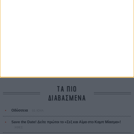
Taxi Driver
Μάρτιν Σκορσέζε
Μια Θέση στον Ηλιο
A Place in the Sun
Τζορτζ Στίβενς
Οδύσσεια
The Odyssey
Κρίστοφερ Νόλαν
Ψηλά Τακούνια
Tacones lejanos
Πέδρο Αλμοδόβαρ
ΤΑ ΠΙΟ
ΔΙΑΒΑΣΜΕΝΑ
Οδύσσεια
01 ΙΟΥΛ
Save the Date! Δείτε πρώτοι το «Σεξ και Αίμα στο Καμπ Μίασμα»!
ΧΘΕΣ