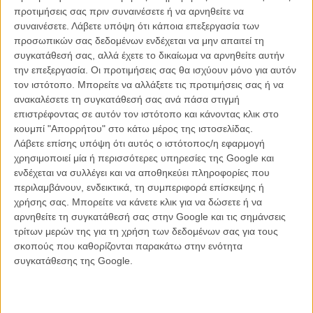
προτιμήσεις σας πριν συναινέσετε ή να αρνηθείτε να
συναινέσετε.
Λάβετε υπόψη ότι κάποια επεξεργασία των
προσωπικών σας δεδομένων ενδέχεται να μην απαιτεί τη
συγκατάθεσή σας, αλλά έχετε το δικαίωμα να αρνηθείτε αυτήν
την επεξεργασία. Οι προτιμήσεις σας θα ισχύουν μόνο για αυτόν
τον ιστότοπο. Μπορείτε να αλλάξετε τις προτιμήσεις σας ή να
ανακαλέσετε τη συγκατάθεσή σας ανά πάσα στιγμή
επιστρέφοντας σε αυτόν τον ιστότοπο και κάνοντας κλικ στο
κουμπί "Απορρήτου" στο κάτω μέρος της ιστοσελίδας.
Λάβετε επίσης υπόψη ότι αυτός ο ιστότοπος/η εφαρμογή
χρησιμοποιεί μία ή περισσότερες υπηρεσίες της Google και
TV & STREAMING
ενδέχεται να συλλέγει και να αποθηκεύει πληροφορίες που
Flix Top-10 TV 2014: To νούμερο 1
περιλαμβάνουν, ενδεικτικά, τη συμπεριφορά επίσκεψης ή
χρήσης σας. Μπορείτε να κάνετε κλικ για να δώσετε ή να
Καθώς η χρονιά φτάνει στο τέλος της, το Flix ξεχωρίζει τις σειρές του 2014
μετρώντας αντίστροφα προς την καλύτερη. Στην κορυφή του τηλεοπτικού
αρνηθείτε τη συγκατάθεσή σας στην Google και τις σημάνσεις
τοπ-10 για φέτος, ένας σκηνοθέτης που εγκατέλειψε το σινεμά για να
τρίτων μερών της για τη χρήση των δεδομένων σας για τους
μεγαλουργήσει αλλού.
σκοπούς που καθορίζονται παρακάτω στην ενότητα
συγκατάθεσης της Google.
Θοδωρής Δημητρόπουλος