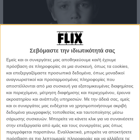
Σεβόμαστε την ιδιωτικότητά σας
Εμείς και οι συνεργάτες μας αποθηκεύουμε και/ή έχουμε
ΑΠΟΨΗ
πρόσβαση σε πληροφορίες σε μια συσκευή, όπως τα cookies,
Flix Top-10 2014: Το νούμερο 1
και επεξεργαζόμαστε προσωπικά δεδομένα, όπως μοναδικοί
αναγνωριστικοί και προσαρμοσμένες πληροφορίες που
Για δέκα ολόκληρες μέρες, τις τελευταίες του χρόνου, το Flix ψήφιζε και
παρουσίαζε σε αντίστροφη μέτρηση τη δεκάδα με τις καλύτερες ταινίες του
αποστέλλονται από μια συσκευή για εξατομικευμένες διαφημίσεις
2014. Σήμερα, συναντάμε στο Νο1 το φιλμ που κέρδισε τις καρδιές μας, τις
και περιεχόμενο, μέτρηση διαφήμισης και περιεχομένου, έρευνα
δικές σας και ίσως και τα βραβεία του 2015.
ακροατηρίου και ανάπτυξη υπηρεσιών.
Με την άδειά σας, εμείς
και οι συνεργάτες μας ενδέχεται να χρησιμοποιήσουμε ακριβή
Πόλυ Λυκούργου
δεδομένα γεωγραφικής τοποθεσίας και ταυτοποίησης μέσω
σάρωσης συσκευών. Μπορείτε να κάνετε κλικ για να συναινέσετε
στην επεξεργασία από εμάς και τους συνεργάτες μας όπως
περιγράφεται παραπάνω. Εναλλακτικά, μπορείτε να αποκτήσετε
πρόσβαση σε πιο λεπτομερείς πληροφορίες και να αλλάξετε τις