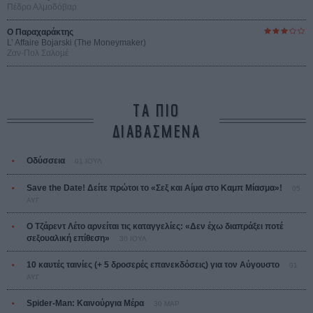
Πέδρο Αλμοδόβαρ
Ο Παραχαράκτης
L’ Affaire Bojarski (The Moneymaker)
Ζαν-Πολ Σαλομέ
ΤΑ ΠΙΟ
ΔΙΑΒΑΣΜΕΝΑ
Οδύσσεια
01 ΙΟΥΛ
Save the Date! Δείτε πρώτοι το «Σεξ και Αίμα στο Καμπ Μίασμα»!
05
ΑΥΓ
Ο Τζάρεντ Λέτο αρνείται τις καταγγελίες: «Δεν έχω διαπράξει ποτέ
σεξουαλική επίθεση»
30 ΙΟΥΛ
10 καυτές ταινίες (+ 5 δροσερές επανεκδόσεις) για τον Αύγουστο
01
ΑΥΓ
Spider-Man: Καινούργια Μέρα
30 ΜΑΡ