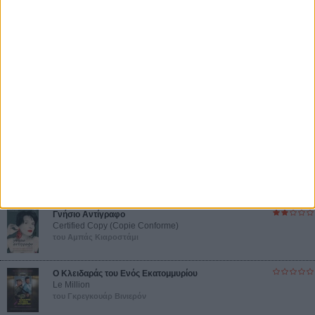
απλώς ένα ωραίο, ανεβαστικό, επιφανειακό
συναίσθημα.»
Βιμ Βέντερς
Συνέντευξη
ΝΕΕΣ ΤΑΙΝΙΕΣ
Ο Παραχαράκτης
L’ Affaire Bojarski (The Moneymaker)
του Ζαν-Πολ Σαλομέ
Γνήσιο Αντίγραφο
Certified Copy (Copie Conforme)
του Αμπάς Κιαροστάμι
Ο Κλειδαράς του Ενός Εκατομμυρίου
Le Million
του Γκρεγκουάρ Βινιερόν