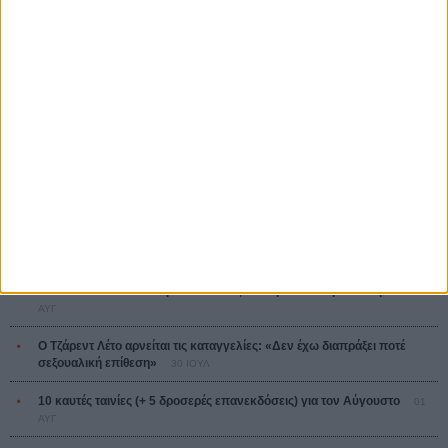
Ψηλά Τακούνια
Tacones lejanos
Πέδρο Αλμοδόβαρ
Ο Παραχαράκτης
L’ Affaire Bojarski (The Moneymaker)
Ζαν-Πολ Σαλομέ
ΤΑ ΠΙΟ
ΔΙΑΒΑΣΜΕΝΑ
Οδύσσεια
01 ΙΟΥΛ
Save the Date! Δείτε πρώτοι το «Σεξ και Αίμα στο Καμπ Μίασμα»!
05
ΑΥΓ
Ο Τζάρεντ Λέτο αρνείται τις καταγγελίες: «Δεν έχω διαπράξει ποτέ
σεξουαλική επίθεση»
30 ΙΟΥΛ
10 καυτές ταινίες (+ 5 δροσερές επανεκδόσεις) για τον Αύγουστο
01
ΑΥΓ