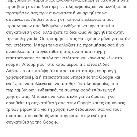
πρόσβαση σε πιο λεπτομερείς πληροφορίες και να αλλάξετε τις
προτιμήσεις σας πριν συναινέσετε ή να αρνηθείτε να
συναινέσετε.
Λάβετε υπόψη ότι κάποια επεξεργασία των
προσωπικών σας δεδομένων ενδέχεται να μην απαιτεί τη
συγκατάθεσή σας, αλλά έχετε το δικαίωμα να αρνηθείτε αυτήν
την επεξεργασία. Οι προτιμήσεις σας θα ισχύουν μόνο για αυτόν
τον ιστότοπο. Μπορείτε να αλλάξετε τις προτιμήσεις σας ή να
ανακαλέσετε τη συγκατάθεσή σας ανά πάσα στιγμή
επιστρέφοντας σε αυτόν τον ιστότοπο και κάνοντας κλικ στο
κουμπί "Απορρήτου" στο κάτω μέρος της ιστοσελίδας.
Λάβετε επίσης υπόψη ότι αυτός ο ιστότοπος/η εφαρμογή
χρησιμοποιεί μία ή περισσότερες υπηρεσίες της Google και
ενδέχεται να συλλέγει και να αποθηκεύει πληροφορίες που
περιλαμβάνουν, ενδεικτικά, τη συμπεριφορά επίσκεψης ή
χρήσης σας. Μπορείτε να κάνετε κλικ για να δώσετε ή να
αρνηθείτε τη συγκατάθεσή σας στην Google και τις σημάνσεις
τρίτων μερών της για τη χρήση των δεδομένων σας για τους
σκοπούς που καθορίζονται παρακάτω στην ενότητα
The Blair Witch Project
(1999) / Daniel Myrick, Eduardo
συγκατάθεσης της Google.
Sánchez
Η Κούκλα του Σατανά / Child's Play
(1988) / Tom Holland