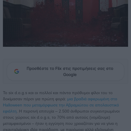
Προσθέστε το Flix στις προτιμήσεις σας στο
Google
Το six d.o.g.s και οι πολλοί και πάντα πρόθυμοι φίλοι του το
δοκίμασαν πέρσι για πρώτη φορά:
μια βραδιά αφιερωμένη στο
Halloween που μεταμόρφωσε την Αβραμιώτου σε απολαυστικό
εφιάλτη
. Η περσινή επιτυχία – 2.500 άνθρωποι συγκεντρωμένοι
στους χώρους six d.o.g.s, το 70% από αυτούς (νομίζουμε)
μεταμφιεσμένοι – ήταν η εγγύηση που χρειαζόταν για να γίνει η
σκανταλιάρικη ιδέα παράδοση, με παρόμοια αλλά εξελιγμένη