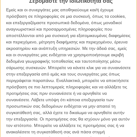
Σεβόμαστε την ιδιωτικότητά σας
Tugo Tugo: Δεν είναι ιαχή, είναι σινεμά
Εμείς και οι συνεργάτες μας αποθηκεύουμε και/ή έχουμε
ΝΕΑ
/
12 ΑΠΡ 2013
/
Flix Team
πρόσβαση σε πληροφορίες σε μια συσκευή, όπως τα cookies,
και επεξεργαζόμαστε προσωπικά δεδομένα, όπως μοναδικοί
Τα σκοτεινά παραμύθια της Κωνσταντίνας Κοτζαμάνη
αναγνωριστικοί και προσαρμοσμένες πληροφορίες που
αποστέλλονται από μια συσκευή για εξατομικευμένες διαφημίσεις
ΝΕΑ
/
15 ΑΠΡ 2013
/
Flix Team
και περιεχόμενο, μέτρηση διαφήμισης και περιεχομένου, έρευνα
ακροατηρίου και ανάπτυξη υπηρεσιών.
Με την άδειά σας, εμείς
Τι κάνει ο Αντρέας Κοντόπουλος πίσω από την κάμερα;
και οι συνεργάτες μας ενδέχεται να χρησιμοποιήσουμε ακριβή
ΝΕΑ
/
16 ΑΠΡ 2013
/
Flix Team
δεδομένα γεωγραφικής τοποθεσίας και ταυτοποίησης μέσω
σάρωσης συσκευών. Μπορείτε να κάνετε κλικ για να συναινέσετε
στην επεξεργασία από εμάς και τους συνεργάτες μας όπως
«Αφορμές» για Αλέξανδρο Βούλγαρη, Αγγελο Φραντζή
περιγράφεται παραπάνω. Εναλλακτικά, μπορείτε να αποκτήσετε
και Αθηνά Τσαγγάρη στο six d.o.g.s
πρόσβαση σε πιο λεπτομερείς πληροφορίες και να αλλάξετε τις
ΝΕΑ
/
17 ΑΠΡ 2013
/
Flix Team
προτιμήσεις σας πριν συναινέσετε ή να αρνηθείτε να
συναινέσετε.
Λάβετε υπόψη ότι κάποια επεξεργασία των
There will be blood! Το six d.o.g.s υποδέχεται το Halloween
προσωπικών σας δεδομένων ενδέχεται να μην απαιτεί τη
με υποσχέσεις τρόμου
συγκατάθεσή σας, αλλά έχετε το δικαίωμα να αρνηθείτε αυτήν
την επεξεργασία. Οι προτιμήσεις σας θα ισχύουν μόνο για αυτόν
ΝΕΑ
/
22 ΟΚΤ 2013
/
Flix Team
τον ιστότοπο. Μπορείτε να αλλάξετε τις προτιμήσεις σας ή να
ανακαλέσετε τη συγκατάθεσή σας ανά πάσα στιγμή
Ελάτε νιαουρίζοντας: 1ο Athens Cat Video Festival