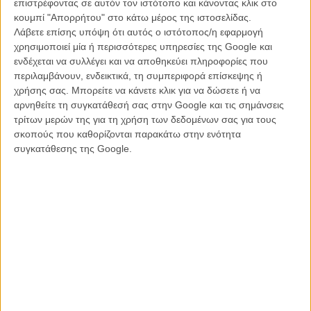
επιστρέφοντας σε αυτόν τον ιστότοπο και κάνοντας κλικ στο
ΝΕΑ
/
29 ΙΑΝ 2014
/
Flix Team
κουμπί "Απορρήτου" στο κάτω μέρος της ιστοσελίδας.
Λάβετε επίσης υπόψη ότι αυτός ο ιστότοπος/η εφαρμογή
Το ÉCU βγαίνει στο δρόμο και κάνει στάση στην Αθήνα
χρησιμοποιεί μία ή περισσότερες υπηρεσίες της Google και
ενδέχεται να συλλέγει και να αποθηκεύει πληροφορίες που
ΝΕΑ
/
05 ΦΕΒ 2014
/
Λήδα Γαλανού
περιλαμβάνουν, ενδεικτικά, τη συμπεριφορά επίσκεψης ή
χρήσης σας. Μπορείτε να κάνετε κλικ για να δώσετε ή να
200 Minutes of Extended Terror: γιορτάζουμε το Halloween
αρνηθείτε τη συγκατάθεσή σας στην Google και τις σημάνσεις
όπως του πρέπει, στο six d.o.g.s
τρίτων μερών της για τη χρήση των δεδομένων σας για τους
ΝΕΑ
/
30 ΟΚΤ 2013
/
Flix Team
σκοπούς που καθορίζονται παρακάτω στην ενότητα
συγκατάθεσης της Google.
A Spooktacular Halloween Night! #3: αντί να σας πιουν το
αίμα, θα πιείτε κοκτέιλ!
ΝΕΑ
/
25 ΟΚΤ 2014
/
Flix Team
Είδατε τη «Νορβηγία»; Κερδίστε και το soundtrack της
που κυκλοφορεί από τη six d.o.g.s records
ΝΕΑ
/
30 ΙΑΝ 2015
/
Flix Team