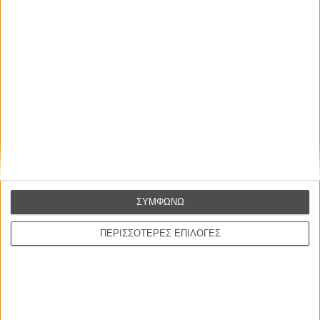
Η επιτυχία είναι υπερτιμημένη. Δεν σε κάνει
καλύτερο, δεν σε πάει πουθενά η επιτυχία. Είναι
απλώς ένα ωραίο, ανεβαστικό, επιφανειακό
συναίσθημα.»
Βιμ Βέντερς
Συνέντευξη
ΣΥΜΦΩΝΩ
ΠΕΡΙΣΣΟΤΕΡΕΣ ΕΠΙΛΟΓΕΣ
CONNECT
Εγγράψου στο εβδομαδιαίο newsletter μας.
ΕΓΓΡΑΦΗ