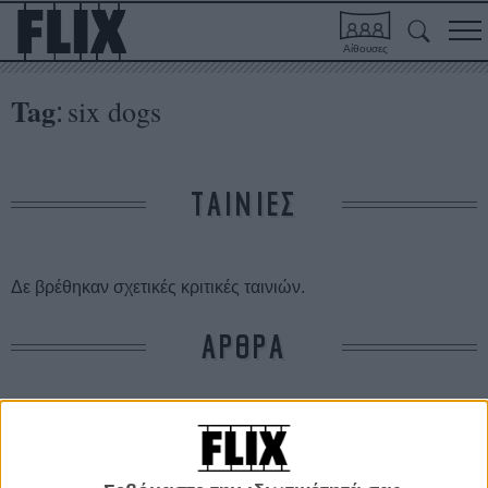
Αίθουσες
Tag
six dogs
:
ΤΑΙΝΙΕΣ
Δε βρέθηκαν σχετικές κριτικές ταινιών.
ΑΡΘΡΑ
Η δεύτερη φορά είναι η καλύτερη! 2ήμερο νέου
ανεξάρτητου ελληνικού κινηματογράφου στο six d.o.g.s
ΝΕΑ
/
11 ΑΠΡ 2013
/
Flix Team