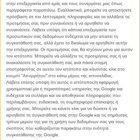
στην επεξεργασία από εμάς και τους συνεργάτες μας όπως
περιγράφεται παραπάνω. Εναλλακτικά, μπορείτε να αποκτήσετε
Ανοιχτή προβολή «Φρανκενστάιν Τζούνιορ»: Το
πρόσβαση σε πιο λεπτομερείς πληροφορίες και να αλλάξετε τις
Φεστιβάλ Θεσσαλονίκης αποχαιρετά με χαμόγελο τον
προτιμήσεις σας πριν συναινέσετε ή να αρνηθείτε να
Τζιν Γουάιλντερ
συναινέσετε.
Λάβετε υπόψη ότι κάποια επεξεργασία των
ΝΕΑ
/
05 ΣΕΠ 2016
/
Flix Team
προσωπικών σας δεδομένων ενδέχεται να μην απαιτεί τη
συγκατάθεσή σας, αλλά έχετε το δικαίωμα να αρνηθείτε αυτήν
την επεξεργασία. Οι προτιμήσεις σας θα ισχύουν μόνο για αυτόν
Φεστιβάλ Θεσσαλονίκης: Αλλαγές στο ελληνικό τοπίο
τον ιστότοπο. Μπορείτε να αλλάξετε τις προτιμήσεις σας ή να
ΝΕΑ
/
03 ΑΥΓ 2016
/
Λήδα Γαλανού
ανακαλέσετε τη συγκατάθεσή σας ανά πάσα στιγμή
επιστρέφοντας σε αυτόν τον ιστότοπο και κάνοντας κλικ στο
Θεσσαλονίκη 2016: Η Fischer σάς κάνει δώρο τη
κουμπί "Απορρήτου" στο κάτω μέρος της ιστοσελίδας.
CineΚάρταF!
Λάβετε επίσης υπόψη ότι αυτός ο ιστότοπος/η εφαρμογή
χρησιμοποιεί μία ή περισσότερες υπηρεσίες της Google και
ΝΕΑ
/
31 ΟΚΤ 2016
/
Flix Team
ενδέχεται να συλλέγει και να αποθηκεύει πληροφορίες που
περιλαμβάνουν, ενδεικτικά, τη συμπεριφορά επίσκεψης ή
Η Fischer γιορτάζει 10 χρόνια παρουσίας στο Φεστιβάλ
χρήσης σας. Μπορείτε να κάνετε κλικ για να δώσετε ή να
Κινηματογράφου Θεσσαλονίκης
αρνηθείτε τη συγκατάθεσή σας στην Google και τις σημάνσεις
ΝΕΑ
/
03 ΝΟΕ 2016
/
Flix Team
τρίτων μερών της για τη χρήση των δεδομένων σας για τους
σκοπούς που καθορίζονται παρακάτω στην ενότητα
Φεστιβάλ Θεσσαλονίκης 2016: Το Flix προτείνει τα
συγκατάθεσης της Google.