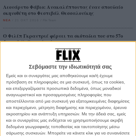
Λεονάρντο Φάβιο: Ανακαλύπτοντας έναν σπουδαίο
σκηνοθέτη στο Φεστιβάλ Θεσσαλονίκης
ΝΕΑ
/
21 ΟΚΤ 2016
/
Flix Team
O Φιλίπ Γκραντριέ φέρνει τα σκόταδια του στο 57o
Φεστιβάλ Θεσσαλονίκης
ΝΕΑ
/
21 ΟΚΤ 2016
/
Flix Team
Το Φεστιβάλ Θεσσαλονίκης φέρνει στους μαθητές...
Σεβόμαστε την ιδιωτικότητά σας
Euforia
Εμείς και οι συνεργάτες μας αποθηκεύουμε και/ή έχουμε
ΝΕΑ
/
11 ΟΚΤ 2016
/
Flix Team
πρόσβαση σε πληροφορίες σε μια συσκευή, όπως τα cookies,
και επεξεργαζόμαστε προσωπικά δεδομένα, όπως μοναδικοί
Το 57o Φεστιβάλ Κινηματογράφου Θεσσαλονίκης έχει
αναγνωριστικοί και προσαρμοσμένες πληροφορίες που
αφίσα
αποστέλλονται από μια συσκευή για εξατομικευμένες διαφημίσεις
ΝΕΑ
/
10 ΟΚΤ 2016
/
Flix Team
και περιεχόμενο, μέτρηση διαφήμισης και περιεχομένου, έρευνα
ακροατηρίου και ανάπτυξη υπηρεσιών.
Με την άδειά σας, εμείς
και οι συνεργάτες μας ενδέχεται να χρησιμοποιήσουμε ακριβή
Θεσσαλονίκη 2016: Τα Highlights κι οι νέες ενότητες στο
δεδομένα γεωγραφικής τοποθεσίας και ταυτοποίησης μέσω
πρόγραμμα
σάρωσης συσκευών. Μπορείτε να κάνετε κλικ για να συναινέσετε
ΝΕΑ
/
03 ΟΚΤ 2016
/
Flix Team