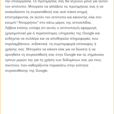
την επεξεργασία. Οι προτιμήσεις σας θα ισχύουν μόνο για αυτόν
στο Διεθνές Φεστιβάλ Κινηματογράφου Θεσσαλονίκης, γιορτάζει και
τον ιστότοπο. Μπορείτε να αλλάξετε τις προτιμήσεις σας ή να
φέτος με την παρουσία της το κορυφαίο πολιτιστικό δρώμενο της
ανακαλέσετε τη συγκατάθεσή σας ανά πάσα στιγμή
συμπρωτεύουσας και απονέμει
τα Βραβεία Κοινού Fischer
.
επιστρέφοντας σε αυτόν τον ιστότοπο και κάνοντας κλικ στο
κουμπί "Απορρήτου" στο κάτω μέρος της ιστοσελίδας.
Διαβάστε ακόμη
:
To 57o Φεστιβάλ Θεσσαλονίκης ξεκινάει -
Λάβετε επίσης υπόψη ότι αυτός ο ιστότοπος/η εφαρμογή
Οδηγός Επιβίωσης!
χρησιμοποιεί μία ή περισσότερες υπηρεσίες της Google και
ενδέχεται να συλλέγει και να αποθηκεύει πληροφορίες που
περιλαμβάνουν, ενδεικτικά, τη συμπεριφορά επίσκεψης ή
χρήσης σας. Μπορείτε να κάνετε κλικ για να δώσετε ή να
αρνηθείτε τη συγκατάθεσή σας στην Google και τις σημάνσεις
τρίτων μερών της για τη χρήση των δεδομένων σας για τους
σκοπούς που καθορίζονται παρακάτω στην ενότητα
συγκατάθεσης της Google.