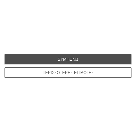
ΣΥΜΦΩΝΩ
ΠΕΡΙΣΣΟΤΕΡΕΣ ΕΠΙΛΟΓΕΣ
ΝΕΑ
Μίλα μου για καλοκαιρινά φεστιβάλ κινηματογράφου
στην Ελλάδα
Ο πιο αναλυτικός οδηγός των καλοκαιρινών φεστιβάλ σε νησιά και ηπειρωτική
Ελλάδα είναι εδώ