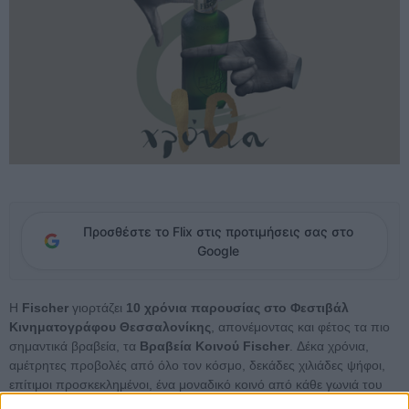
Προσθέστε το Flix στις προτιμήσεις σας στο
Google
Η
Fischer
γιορτάζει
10 χρόνια παρουσίας στο Φεστιβάλ
Κινηματογράφου Θεσσαλονίκης
, απονέμοντας και φέτος τα πιο
σημαντικά βραβεία, τα
Βραβεία Κοινού Fischer
. Δέκα χρόνια,
αμέτρητες προβολές από όλο τον κόσμο, δεκάδες χιλιάδες ψήφοι,
επίτιμοι προσκεκλημένοι, ένα μοναδικό κοινό από κάθε γωνιά του
κόσμου και φυσικά η υψηλή ποιότητα και αισθητική της μπίρας