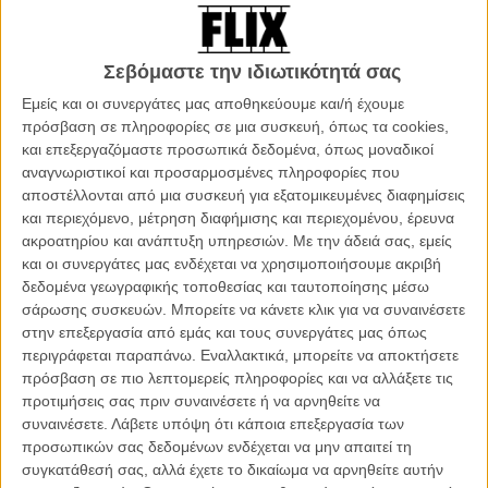
Fischer που ολοκληρώνουν τη μοναδική εμπειρία του θεσμού!
Διαβάστε όλα όσα πρέπει να γνωρίζετε για το 57ο Φεστιβάλ
Σεβόμαστε την ιδιωτικότητά σας
Θεσσαλονίκης στο ειδικό τμήμα του Flix που ανανεώνεται
Εμείς και οι συνεργάτες μας αποθηκεύουμε και/ή έχουμε
συνεχώς
πρόσβαση σε πληροφορίες σε μια συσκευή, όπως τα cookies,
και επεξεργαζόμαστε προσωπικά δεδομένα, όπως μοναδικοί
αναγνωριστικοί και προσαρμοσμένες πληροφορίες που
αποστέλλονται από μια συσκευή για εξατομικευμένες διαφημίσεις
και περιεχόμενο, μέτρηση διαφήμισης και περιεχομένου, έρευνα
ακροατηρίου και ανάπτυξη υπηρεσιών.
Με την άδειά σας, εμείς
και οι συνεργάτες μας ενδέχεται να χρησιμοποιήσουμε ακριβή
δεδομένα γεωγραφικής τοποθεσίας και ταυτοποίησης μέσω
σάρωσης συσκευών. Μπορείτε να κάνετε κλικ για να συναινέσετε
στην επεξεργασία από εμάς και τους συνεργάτες μας όπως
περιγράφεται παραπάνω. Εναλλακτικά, μπορείτε να αποκτήσετε
πρόσβαση σε πιο λεπτομερείς πληροφορίες και να αλλάξετε τις
προτιμήσεις σας πριν συναινέσετε ή να αρνηθείτε να
συναινέσετε.
Λάβετε υπόψη ότι κάποια επεξεργασία των
προσωπικών σας δεδομένων ενδέχεται να μην απαιτεί τη
συγκατάθεσή σας, αλλά έχετε το δικαίωμα να αρνηθείτε αυτήν
Η αγαπημένη μας Fischer, με πρωταγωνιστικό ρόλο από το 2006