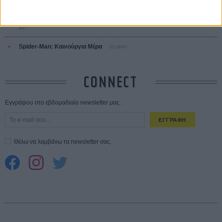
σεξουαλική επίθεση»
30 ΙΟΥΛ
10 καυτές ταινίες (+ 5 δροσερές επανεκδόσεις) για τον Αύγουστο
01
ΑΥΓ
Spider-Man: Καινούργια Μέρα
30 ΜΑΡ
CONNECT
Εγγράψου στο εβδομαδιαίο newsletter μας.
ΕΓΓΡΑΦΗ
Θέλω να λαμβάνω τα newsletter σας.