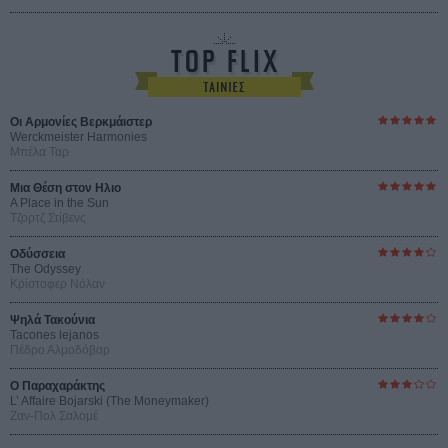
Οι Αρμονίες Βερκμάιστερ
Werckmeister Harmonies
Μπέλα Ταρ
Μια Θέση στον Ηλιο
A Place in the Sun
Τζορτζ Στίβενς
Οδύσσεια
The Odyssey
Κρίστοφερ Νόλαν
Ψηλά Τακούνια
Tacones lejanos
Πέδρο Αλμοδόβαρ
Ο Παραχαράκτης
L’ Affaire Bojarski (The Moneymaker)
Ζαν-Πολ Σαλομέ