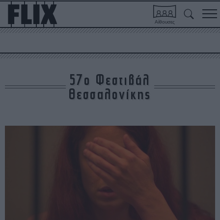
Αίθουσες
57ο Φεστιβάλ
Θεσσαλονίκης