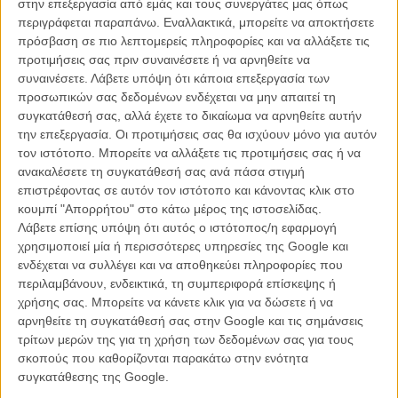
στην επεξεργασία από εμάς και τους συνεργάτες μας όπως
περιγράφεται παραπάνω. Εναλλακτικά, μπορείτε να αποκτήσετε
πρόσβαση σε πιο λεπτομερείς πληροφορίες και να αλλάξετε τις
προτιμήσεις σας πριν συναινέσετε ή να αρνηθείτε να
συναινέσετε.
Λάβετε υπόψη ότι κάποια επεξεργασία των
προσωπικών σας δεδομένων ενδέχεται να μην απαιτεί τη
συγκατάθεσή σας, αλλά έχετε το δικαίωμα να αρνηθείτε αυτήν
την επεξεργασία. Οι προτιμήσεις σας θα ισχύουν μόνο για αυτόν
τον ιστότοπο. Μπορείτε να αλλάξετε τις προτιμήσεις σας ή να
ανακαλέσετε τη συγκατάθεσή σας ανά πάσα στιγμή
επιστρέφοντας σε αυτόν τον ιστότοπο και κάνοντας κλικ στο
κουμπί "Απορρήτου" στο κάτω μέρος της ιστοσελίδας.
Λάβετε επίσης υπόψη ότι αυτός ο ιστότοπος/η εφαρμογή
ΦΕΣΤΙΒΑΛ / ΒΡΑΒΕΙΑ
χρησιμοποιεί μία ή περισσότερες υπηρεσίες της Google και
Θεσσαλονίκη 2016: Βραβεία της Αγοράς με έντονο
ενδέχεται να συλλέγει και να αποθηκεύει πληροφορίες που
ελληνικό χρώμα
περιλαμβάνουν, ενδεικτικά, τη συμπεριφορά επίσκεψης ή
χρήσης σας. Μπορείτε να κάνετε κλικ για να δώσετε ή να
Η Αγορά του Φεστιβάλ Κινηματογράφου Θεσσαλονίκης, απένειμε τα βραβεία
αρνηθείτε τη συγκατάθεσή σας στην Google και τις σημάνσεις
της την Παρασκευή 11 Νοεμβρίου 2016 στην Αποθήκη Γ΄, στο πλαίσιο του
57ου Φεστιβάλ Κινηματογράφου Θεσσαλονίκης.
τρίτων μερών της για τη χρήση των δεδομένων σας για τους
σκοπούς που καθορίζονται παρακάτω στην ενότητα
συγκατάθεσης της Google.
Μανώλης Κρανάκης