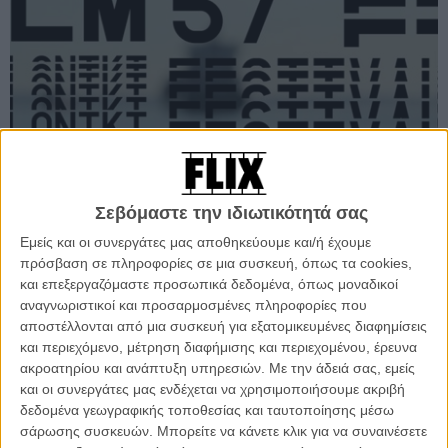
Σεβόμαστε την ιδιωτικότητά σας
Εμείς και οι συνεργάτες μας αποθηκεύουμε και/ή έχουμε
ΦΕΣΤΙΒΑΛ / ΒΡΑΒΕΙΑ
πρόσβαση σε πληροφορίες σε μια συσκευή, όπως τα cookies,
Θεσσαλονίκη 2016: Πρόσωπα Χ 6 στην κάμερα του Flix
και επεξεργαζόμαστε προσωπικά δεδομένα, όπως μοναδικοί
αναγνωριστικοί και προσαρμοσμένες πληροφορίες που
Εξι βίντεο, είκοσι τέσσερα πρόσωπα, ο σφυγμός, το ύφος, οι ατάκες και η
ατμόσφαιρα του 57ου Διεθνούς Φεστιβάλ Κινηματογράφου αποτυπώθηκαν
αποστέλλονται από μια συσκευή για εξατομικευμένες διαφημίσεις
στην κάμερα του Flix. Πατήστε play και θυμηθείτε.
και περιεχόμενο, μέτρηση διαφήμισης και περιεχομένου, έρευνα
ακροατηρίου και ανάπτυξη υπηρεσιών.
Με την άδειά σας, εμείς
Flix Team
και οι συνεργάτες μας ενδέχεται να χρησιμοποιήσουμε ακριβή
δεδομένα γεωγραφικής τοποθεσίας και ταυτοποίησης μέσω
σάρωσης συσκευών. Μπορείτε να κάνετε κλικ για να συναινέσετε