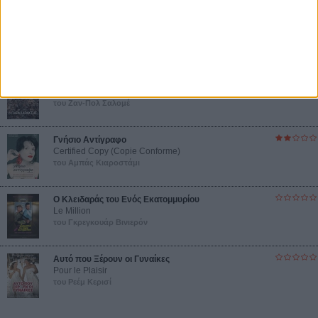
Συνέντευξη
ΝΕΕΣ ΤΑΙΝΙΕΣ
Ο Παραχαράκτης
L’ Affaire Bojarski (The Moneymaker)
του Ζαν-Πολ Σαλομέ
Γνήσιο Αντίγραφο
Certified Copy (Copie Conforme)
του Αμπάς Κιαροστάμι
Ο Κλειδαράς του Ενός Εκατομμυρίου
Le Million
του Γκρεγκουάρ Βινιερόν
Αυτό που Ξέρουν οι Γυναίκες
Pour le Plaisir
του Ρεέμ Κερισί