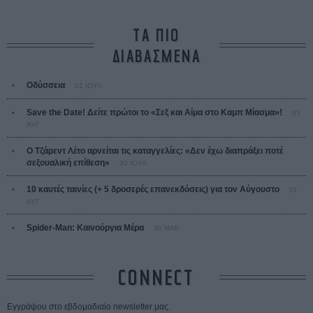
ΤΑ ΠΙΟ
ΔΙΑΒΑΣΜΕΝΑ
Οδύσσεια
01 ΙΟΥΛ
Save the Date! Δείτε πρώτοι το «Σεξ και Αίμα στο Καμπ Μίασμα»!
05
ΑΥΓ
Ο Τζάρεντ Λέτο αρνείται τις καταγγελίες: «Δεν έχω διαπράξει ποτέ
σεξουαλική επίθεση»
30 ΙΟΥΛ
10 καυτές ταινίες (+ 5 δροσερές επανεκδόσεις) για τον Αύγουστο
01
ΑΥΓ
Spider-Man: Καινούργια Μέρα
30 ΜΑΡ
CONNECT
Εγγράψου στο εβδομαδιαίο newsletter μας.