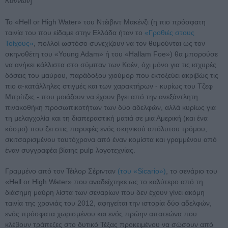
Καννών
]
Το «Hell or High Water» του Ντέιβιντ Μακένζι (η πιο πρόσφατη
ταινία του που είδαμε στην Ελλάδα ήταν το
«Γροθιές στους
Τοίχους»
, πολλοί ωστόσο συνεχίζουν να τον θυμούνται ως τον
σκηνοθέτη του «Young Adam» ή του «Hallam Foe») θα μπορούσε
να ανήκει κάλλιστα στο σύμπαν των Κοέν, όχι μόνο για τις ισχυρές
δόσεις του μαύρου, παράδοξου χιούμορ που εκτοξεύει ακριβώς τις
πιο α-κατάλληλες στιγμές και των χαρακτήρων - κυρίως του Τζεφ
Μπρίτζες - που μοιάζουν να έχουν βγει από την ανεξάντλητη
πινακοθήκη προσωπικοτήτων των δύο αδελφών, αλλά κυρίως για
τη μελαγχολία και τη διαπεραστική ματιά σε μια Αμερική (και ένα
κόσμο) που ζει στις παρυφές ενός σκηνικού απόλυτου τρόμου,
σκιτσαρισμένου ταυτόχρονα από έναν κομίστα και γραμμένου από
έναν συγγραφέα βίαιης pulp λογοτεχνίας.
Γραμμένο από τον Τέιλορ Σέρινταν
(του «Sicario»)
, το σενάριο του
«Hell or High Water» που αναδείχτηκε ως το καλύτερο από τη
διάσημη μαύρη λίστα των σεναρίων που δεν έχουν γίνει ακόμη
ταινία της χρονιάς του 2012, αφηγείται την ιστορία δύο αδελφών,
ενός πρόσφατα χωρισμένου και ενός πρώην απατεώνα που
κλέβουν τράπεζες στο δυτικό Τέξας προκειμένου να σώσουν από