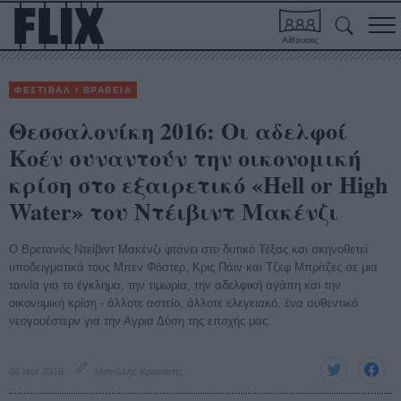
Αίθουσες
ΦΕΣΤΙΒΑΛ / ΒΡΑΒΕΙΑ
Θεσσαλονίκη 2016: Οι αδελφοί
Κοέν συναντούν την οικονομική
κρίση στο εξαιρετικό «Hell or High
Water» του Ντέιβιντ Μακένζι
O Βρετανός Ντείβιντ Μακένζι φτάνει στο δυτικό Τέξας και σκηνοθετεί
υποδειγματικά τους Μπεν Φόστερ, Κρις Πάιν και Τζεφ Μπρίτζες σε μια
ταινία για το έγκλημα, την τιμωρία, την αδελφική αγάπη και την
οικονομική κρίση - άλλοτε αστείο, άλλοτε ελεγειακό, ένα αυθεντικό
νεογουέστερν για την Αγρια Δύση της εποχής μας.
06 Νοέ 2016
Μανώλης Κρανάκης