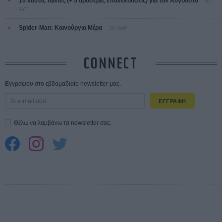
10 καυτές ταινίες (+ 5 δροσερές επανεκδόσεις) για τον Αύγουστο
01
ΑΥΓ
Spider-Man: Καινούργια Μέρα
30 ΜΑΡ
CONNECT
Εγγράψου στο εβδομαδιαίο newsletter μας.
ΕΓΓΡΑΦΗ
Θέλω να λαμβάνω τα newsletter σας.