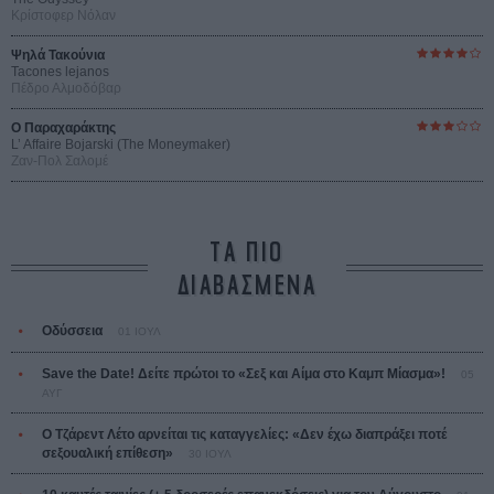
Κρίστοφερ Νόλαν
Ψηλά Τακούνια
Tacones lejanos
Πέδρο Αλμοδόβαρ
Ο Παραχαράκτης
L’ Affaire Bojarski (The Moneymaker)
Ζαν-Πολ Σαλομέ
ΤΑ ΠΙΟ
ΔΙΑΒΑΣΜΕΝΑ
Οδύσσεια
01 ΙΟΥΛ
Save the Date! Δείτε πρώτοι το «Σεξ και Αίμα στο Καμπ Μίασμα»!
05
ΑΥΓ
Ο Τζάρεντ Λέτο αρνείται τις καταγγελίες: «Δεν έχω διαπράξει ποτέ
σεξουαλική επίθεση»
30 ΙΟΥΛ