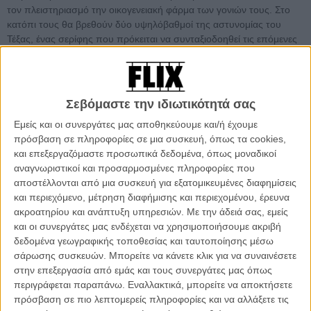
τον πλειστηριασμό την οικογενειακή φάρμα των γονιών τους. Στο
κατόπι τους θα βρεθούν δύο υψηλόβαθμοί της αστυνομίας του
Τέξας, ένας σερίφης που πρόκειται να συνταξιοδοηθεί τις επόμενες
ημέρες και ο επί χρόνια πιστός ινδιάνικης καταγωγής βοηθός του,
που βάζουν σκοπό της ζωής τους να τους πιάσουν επ' αυτοφώρω
την ώρα του εγκλήματος.
Σεβόμαστε την ιδιωτικότητά σας
Το Flix θα σας μεταφέρει καθημερινά όλα όσα πρέπει να
Εμείς και οι συνεργάτες μας αποθηκεύουμε και/ή έχουμε
γνωρίζετε για το 57ο Φεστιβάλ Θεσσαλονίκης - μέσα κι έξω
πρόσβαση σε πληροφορίες σε μια συσκευή, όπως τα cookies,
από τις σκοτεινές αίθουσες - ως τη λήξη του, την Κυριακή, 13
και επεξεργαζόμαστε προσωπικά δεδομένα, όπως μοναδικοί
Νοεμβρίου. Κάντε κλικ εδώ για να δείτε συγκεντρωμένα όλα τα
αναγνωριστικοί και προσαρμοσμένες πληροφορίες που
θέματα του Flix για το Φεστιβάλ
αποστέλλονται από μια συσκευή για εξατομικευμένες διαφημίσεις
και περιεχόμενο, μέτρηση διαφήμισης και περιεχομένου, έρευνα
ακροατηρίου και ανάπτυξη υπηρεσιών.
Με την άδειά σας, εμείς
και οι συνεργάτες μας ενδέχεται να χρησιμοποιήσουμε ακριβή
δεδομένα γεωγραφικής τοποθεσίας και ταυτοποίησης μέσω
σάρωσης συσκευών. Μπορείτε να κάνετε κλικ για να συναινέσετε
στην επεξεργασία από εμάς και τους συνεργάτες μας όπως
περιγράφεται παραπάνω. Εναλλακτικά, μπορείτε να αποκτήσετε
πρόσβαση σε πιο λεπτομερείς πληροφορίες και να αλλάξετε τις