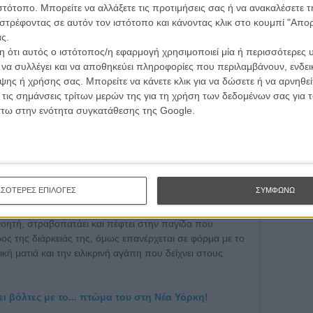
τογραφικές ειδήσεις | νέες ταινίες | πρόγραμμα αιθουσών για όλη την Ελλάδα |
ιστότοπο. Μπορείτε να αλλάξετε τις προτιμήσεις σας ή να ανακαλέσετε
Εγγράψου 
ές | συνεντεύξεις | απόψεις | αφιερώματα | διαγωνισμοί
στρέφοντας σε αυτόν τον ιστότοπο και κάνοντας κλικ στο κουμπί "Απ
ς.
 ότι αυτός ο ιστότοπος/η εφαρμογή χρησιμοποιεί μία ή περισσότερες 
Θέλω ν
ι να συλλέγει και να αποθηκεύει πληροφορίες που περιλαμβάνουν, ενδεικ
ΕΓΓΡΑΦΗ
ης ή χρήσης σας. Μπορείτε να κάνετε κλικ για να δώσετε ή να αρνηθε
 τις σημάνσεις τρίτων μερών της για τη χρήση των δεδομένων σας για
άτω στην ενότητα συγκατάθεσης της Google.
» βρίσκεται σε απόλυτο συντονισμό με την ποπ
 βιντεοκλιπίστικες εικόνες που συνοδεύουν τα
ός που σαφώς τοποθετούν την ταινία στην αισθητική
ν ποπ εξτραβαγκάνζα και την επιμονή στα σκατά και
ματα του νεκρού, η ταινία έχει όντως την δική της
ΣΣΟΤΕΡΕΣ ΕΠΙΛΟΓΕΣ
ΣΥΜΦΩΝΩ
νει χωρίς να ζορίζεται, αναπτύσσοντας οργανικά τις
 βέβαια, εκεί προς το τέλος, συλλαβίζει με υπερβολή το
τανοητή, στραβοπατάει και πέφτει στην παγίδα που
ος της διάρκειάς της, όμως επανέρχεται σε φόρμα με το
ική ματιά και την ειλικρινή αγάπη που δείχνει στους
ι βόλτες με το... πτώμα του στη Νέα Υόρκη!