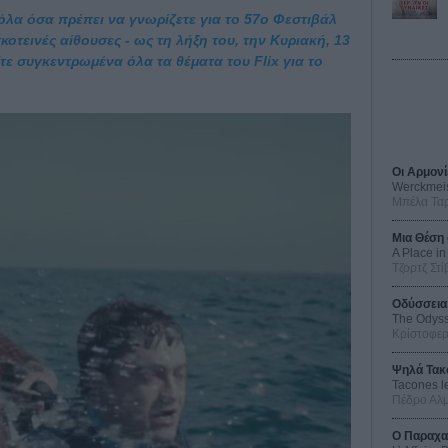
 όλα όσα πρέπει να γνωρίζετε για το 57ο Φεστιβάλ
κοτεινές αίθουσες - ως τη λήξη του, την Κυριακή, 13
τε συγκεντρωμένα όλα τα θέματα του Flix για το
Οι Αρμονί
Werckmei
Μπέλα Τα
Μια Θέση 
A Place in
Τζορτζ Στί
Οδύσσεια
The Odys
Κρίστοφε
Ψηλά Τακ
Tacones l
Πέδρο Αλ
Ο Παραχα