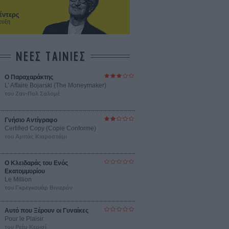
έντερς
ευξη
ΝΕΕΣ ΤΑΙΝΙΕΣ
Ο Παραχαράκτης
L’ Affaire Bojarski (The Moneymaker)
του Ζαν-Πολ Σαλομέ
Γνήσιο Αντίγραφο
Certified Copy (Copie Conforme)
του Αμπάς Κιαροστάμι
Ο Κλειδαράς του Ενός
Εκατομμυρίου
Le Million
του Γκρεγκουάρ Βινιερόν
Αυτό που Ξέρουν οι Γυναίκες
Pour le Plaisir
του Ρεέμ Κερισί