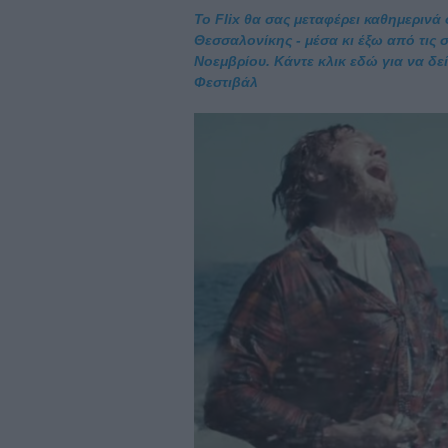
Το Flix θα σας μεταφέρει καθημερινά
Θεσσαλονίκης - μέσα κι έξω από τις σ
Νοεμβρίου. Κάντε κλικ εδώ για να δεί
Φεστιβάλ