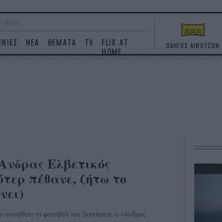
 days
ΙΝΙΕΣ
ΝΕΑ
ΘΕΜΑΤΑ
TV
FLIX AT
ΟΔΗΓΟΣ ΑΙΘΟΥΣΩΝ
HOME
«Aνδρας Eλβετικός
ότερ πέθανε, ζήτω το
νει)
ει συνηθίσει το φεστιβάλ του Sundance, ο «Aνδρας