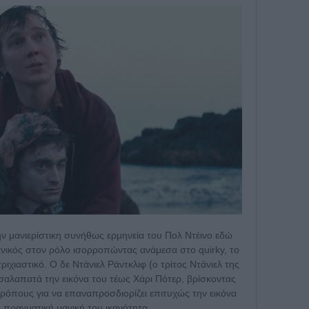
ην μανιερίστικη συνήθως ερμηνεία του Πολ Ντέινο εδώ
ανικός στον ρόλο ισορροπώντας ανάμεσα στο quirky, το
ριχιαστικό. Ο δε Ντάνιελ Ράντκλιφ (ο τρίτος Ντάνιελ της
σαλαπατά την εικόνα του τέως Χάρι Πότερ, βρίσκοντας
ρόπους για να επαναπροσδιορίζει επιτυχώς την εικόνα
η πραγματική μαγική του ικανότητα.