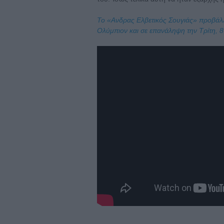
To «Ανδρας Ελβετικός Σουγιάς» προβάλλ
Ολύμπιον και σε επανάληψη την Τρίτη, 8