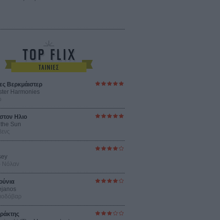
ες Βερκμάιστερ
ster Harmonies
ρ
στον Ηλιο
 the Sun
βενς
sey
ρ Νόλαν
ούνια
ejanos
μοδόβαρ
ράκτης