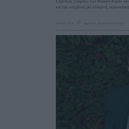
Eλβετικός Σουγιάς» των Ντάνιελ Κουάν κα
και την υπερβολή μια ειλικρινή, συγκινητική
04 Νοέ 2016
Δημήτρης Δημητρακόπουλος