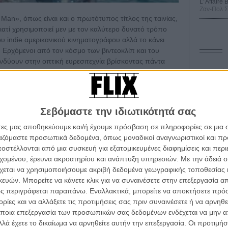
L’ Affaire
Ζαν-Πολ 
an», όπως είναι και ο πρωτότυπος τίτλος της ταινίας,
ιατί χρησιμοποιεί μεν με τον καλύτερο δυνατό τρόπο
υ indie αμερικανικού κινηματογράφου αλλά το κάνει
 Ερχόμενοι από τον κόσμο των βιντεοκλίπ και του
ενδύουν στην οπτική ευρεσιτεχνία βρίσκοντας πάντα
ραφήσουν την ιστορία τους (συμπεριλαμβανόμενης και
Οδύσ
ρώπου με αρκούδα που έχουμε δει τελευταία,
Save
έον, βασιζόμενοι στο άλλοτε κάφρικο και άλλοτε
Καμπ
τορία συνεχώς σε νέες ανεξερεύνητες περιοχές,
Σεβόμαστε την ιδιωτικότητά σας
ς σε μία φαινομενικά απλή αφήγηση. Ουσιαστικά, μέσα
Ο Τζ
 και του Μάνι, δύο νέων κολλητών που η μοίρα τους
άτες μας αποθηκεύουμε και/ή έχουμε πρόσβαση σε πληροφορίες σε μια
διαπ
 Κουάν και Σάινερτ επαναπροσδιορίζουν από την αρχή το
ργαζόμαστε προσωπικά δεδομένα, όπως μοναδικοί αναγνωριστικοί και 
ς ντροπή το slapstick παρελθόν του ασπρόμαυρου
στέλλονται από μια συσκευή για εξατομικευμένες διαφημίσεις και περ
10 κ
α τα βλέπεις όλα σινεμά...
τον 
εχομένου, έρευνα ακροατηρίου και ανάπτυξη υπηρεσιών.
Με την άδειά σα
κινηματογραφική εβδομάδα
χεται να χρησιμοποιήσουμε ακριβή δεδομένα γεωγραφικής τοποθεσίας 
Spid
 τον τρόπο του flix
ών. Μπορείτε να κάνετε κλικ για να συναινέσετε στην επεξεργασία απ
ς περιγράφεται παραπάνω. Εναλλακτικά, μπορείτε να αποκτήσετε πρό
ίες και να αλλάξετε τις προτιμήσεις σας πριν συναινέσετε ή να αρνηθεί
wsletter
του flix, στο inbox σου
ποια επεξεργασία των προσωπικών σας δεδομένων ενδέχεται να μην απ
λά έχετε το δικαίωμα να αρνηθείτε αυτήν την επεξεργασία. Οι προτιμήσ