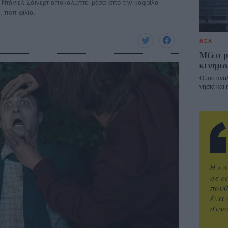
ι Ντάνιελ Σάινερτ αποκαλύπτει μέσα από την καφρίλα
, ποπ φιλία.
ΝΕΑ
Μίλα μ
κινημα
Ο πιο ανα
νησιά και 
Η επ
σε κ
πουθ
ένα 
συνα