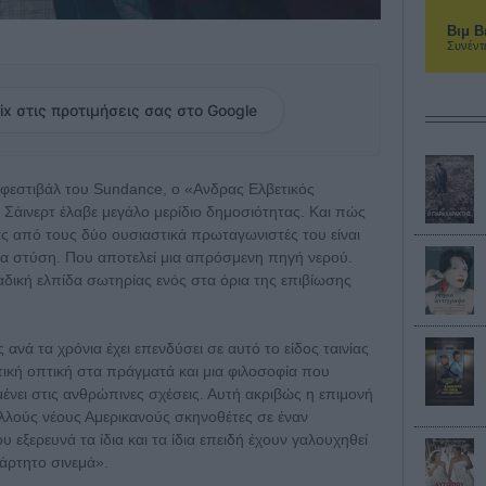
Βιμ Β
Συνέντ
ix στις προτιμήσεις σας στο Google
 φεστιβάλ του Sundance, ο «Ανδρας Ελβετικός
 Σάινερτ έλαβε μεγάλο μερίδιο δημοσιότητας. Και πώς
ας από τους δύο ουσιαστικά πρωταγωνιστές του είναι
εια στύση. Που αποτελεί μια απρόσμενη πηγή νερού.
ναδική ελπίδα σωτηρίας ενός στα όρια της επιβίωσης
 ανά τα χρόνια έχει επενδύσει σε αυτό το είδος ταινίας
τική οπτική στα πράγματά και μια φιλοσοφία που
ένει στις ανθρώπινες σχέσεις. Αυτή ακριβώς η επιμονή
πολλούς νέους Αμερικανούς σκηνοθέτες σε έναν
 εξερευνά τα ίδια και τα ίδια επειδή έχουν γαλουχηθεί
ξάρτητο σινεμά».