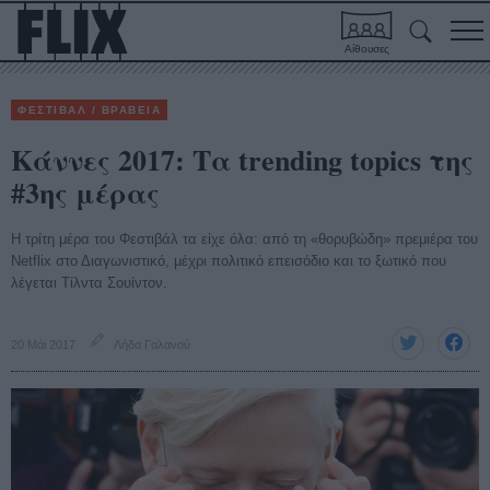
Αίθουσες
ΦΕΣΤΙΒΑΛ / ΒΡΑΒΕΙΑ
Κάννες 2017: Τα trending topics της
#3ης μέρας
Η τρίτη μέρα του Φεστιβάλ τα είχε όλα: από τη «θορυβώδη» πρεμιέρα του
Netflix στο Διαγωνιστικό, μέχρι πολιτικό επεισόδιο και το ξωτικό που
λέγεται Τίλντα Σουίντον.
20 Μάι 2017
Λήδα Γαλανού