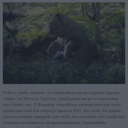
Η ίδια η ταινία, ωστόσο, το παραμυθένιο και ταυτόχρονα αιχμηρό
«Okja» του Μπονγκ Τζουν-χο, αποζημίωσε και με το παραπάνω
τους θεατές του. Ο Κορεάτης σκηνοθέτης κατασκεύασε κάτι πολύ
μεγαλύτερο από ένα υπέροχο ήρωα σε CGI, κάτι πολύ πιο μαγικό
από ένα παιδικό παραμύθι, κάτι πολύ πιο σπουδαίο από συμβολική
υπόκλιση σε κλασικούς κινηματογραφικούς παραμυθάδες