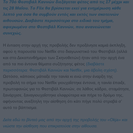
To 70ό Φεστιβάλ Καννών διεξάγεται φέτος από τις 17 μέχρι και
τις 28 Μαΐου. Τo Flix θα βρίσκεται εκεί για ενημέρωση κάθε
λεπτό για όσα θα συμβούν εντός και εκτός των σκοτεινών
αιθουσών. Διαβάστε περισσότερα στο ειδικό του τμήμα,
αφιερωμένο στο Φεστιβάλ Καννών, που ανανεώνεται
συνεχώς.
Η ένταση στην αρχή της προβολής δεν προξένησε καμιά έκπληξη,
αφού η παρουσία του Netflix στο διαγωνιστικό του Φεστιβάλ (αλλά
και στο Δεκαπενθήμερο των Σκηνοθετών) ήταν από την αρχή ένα
από τα πιο έντονα θέματα συζήτησης φέτος
(διαβάστε
περισσότερα: Φεστιβάλ Καννών και Netflix, μια άβολη σχέση)
.
Ωστόσο, κάποιος μάτιαξε την ταινία κι ενώ στην έναρξη της
προβολή το σήμα του Netflix γιουχαΐστηκε έντονα, η ταινία έπαιξε,
πρωτοφανώς για το Φεστιβάλ Καννών, σε λάθος κάδρο, σταμάτησε,
ξανάρχισε, ξαναγιουχαΐστηκε ελαφρύτερα και πήρε το δρόμο της,
αφήνοντας ανεξίτηλη την αίσθηση ότι κάτι πήγε πολύ στραβά σ'
αυτό το βάπτισμα.
Δείτε εδώ το βίντεό μας από την αρχή της προβολής του «Okja» και
νιώστε την αίσθηση που επικρατούσε στην αίθουσα.