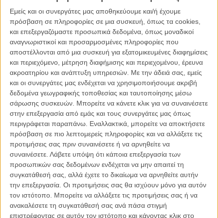
οι πρωταγωνιστές του, η πάντα υπερβατική Τίλντα Σουίντον, ο
Εμείς και οι συνεργάτες μας αποθηκεύουμε και/ή έχουμε
Τζέικ Τζίλενχαλ,ο Πολ Ντέινο, η Λίλι Κόλινς και η μικρή Αν Σέο Χιουν,
πρόσβαση σε πληροφορίες σε μια συσκευή, όπως τα cookies,
έδωσαν μια συνέντευξη Τύπου, εξίσου αφοπλιστική με την ταινία.
και επεξεργαζόμαστε προσωπικά δεδομένα, όπως μοναδικοί
αναγνωριστικοί και προσαρμοσμένες πληροφορίες που
αποστέλλονται από μια συσκευή για εξατομικευμένες διαφημίσεις
και περιεχόμενο, μέτρηση διαφήμισης και περιεχομένου, έρευνα
ακροατηρίου και ανάπτυξη υπηρεσιών.
Με την άδειά σας, εμείς
και οι συνεργάτες μας ενδέχεται να χρησιμοποιήσουμε ακριβή
δεδομένα γεωγραφικής τοποθεσίας και ταυτοποίησης μέσω
σάρωσης συσκευών. Μπορείτε να κάνετε κλικ για να συναινέσετε
στην επεξεργασία από εμάς και τους συνεργάτες μας όπως
περιγράφεται παραπάνω. Εναλλακτικά, μπορείτε να αποκτήσετε
πρόσβαση σε πιο λεπτομερείς πληροφορίες και να αλλάξετε τις
προτιμήσεις σας πριν συναινέσετε ή να αρνηθείτε να
συναινέσετε.
Λάβετε υπόψη ότι κάποια επεξεργασία των
προσωπικών σας δεδομένων ενδέχεται να μην απαιτεί τη
συγκατάθεσή σας, αλλά έχετε το δικαίωμα να αρνηθείτε αυτήν
την επεξεργασία. Οι προτιμήσεις σας θα ισχύουν μόνο για αυτόν
τον ιστότοπο. Μπορείτε να αλλάξετε τις προτιμήσεις σας ή να
ανακαλέσετε τη συγκατάθεσή σας ανά πάσα στιγμή
επιστρέφοντας σε αυτόν τον ιστότοπο και κάνοντας κλικ στο