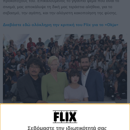
προκατόχους του. Επικαλούμενος το γιγάντιο ψέμα που είναι το
σινεμά, μας αποκάλυψε τη δική μας τεράστια αλήθεια, για το
σεβασμό, την αγάπη, και την αλόγιστη κακοποίηση της φύσης.
Διαβάστε εδώ ολόκληρη την κριτική του Flix για το «Okja»
Αμέσως μετά τη δημοσιογραφική προβολή, ο Μπονγκ Τζουν-χο και
Σεβόμαστε την ιδιωτικότητά σας