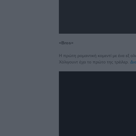
«Bros»
Η πρώτη ρομαντική κομεντί με ένα εξ ολ
Χόλιγουντ έχει το πρώτο της τρέιλερ.
Δι