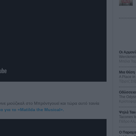
Οι Αρμονί
Werckmei
Μπέλα Τα
Μια Θέση 
A Place in
Τζορτζ Στί
Οδύσσεια
The Odys
Κρίστοφε
ινε μιούζικαλ στο Μπρόντγουεϊ και τώρα αυτό ταινία
 για το «Matilda the Musical».
Ψηλά Τακ
Tacones l
Πέδρο Αλ
Ο Παραχα