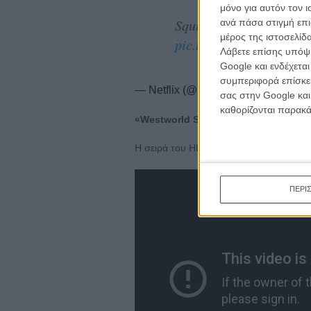
κινημα
μόνο για αυτόν τον 
κριτικ
Squid Game is officiall
ανά πάσα στιγμή επι
μέρος της ιστοσελίδα
pic.twitter.com/4usO2Z
Λάβετε επίσης υπόψη
Google και ενδέχετα
συμπεριφορά επίσκεψ
— Netflix (@netflix)
June 12, 2022
σας στην Google και
καθορίζονται παρακ
«Westworld Season 4»
H σειρά του HBO επιστρέφει στις 26 Ιου
ΠΕΡΙ