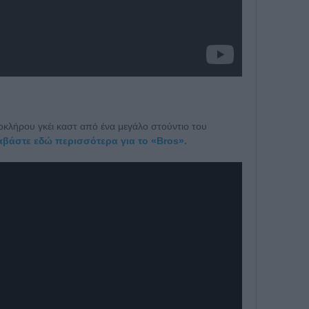
οκλήρου γκέι καστ από ένα μεγάλο στούντιο του
αβάστε εδώ περισσότερα για το «Bros».