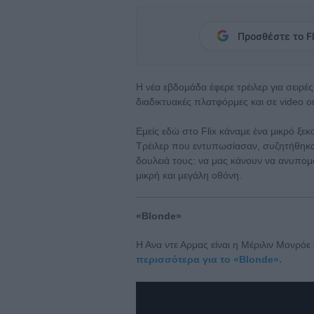
Προσθέστε το Fl
Η νέα εβδομάδα έφερε τρέιλερ για σειρές
διαδικτυακές πλατφόρμες και σε video 
Εμείς εδώ στο Flix κάναμε ένα μικρό ξε
Τρέιλερ που εντυπωσίασαν, συζητήθηκαν
δουλειά τους: να μας κάνουν να ανυπομ
μικρή και μεγάλη οθόνη.
«Blonde»
Η Ανα ντε Αρμας είναι η Μέριλιν Μονρό
περισσότερα για το «Blonde».