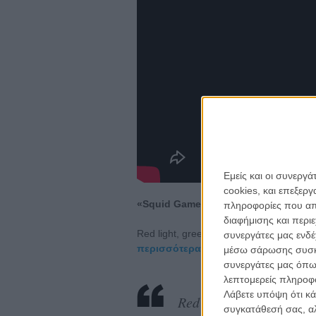
Εμείς και οι συνεργ
cookies, και επεξε
«Squid Game Season 2»
πληροφορίες που απο
για ν
διαφήμισης και περι
Η 
Red light, green light... Ερχεται και ε
συνεργάτες μας ενδέ
περισσότερα για το «Squid Game Se
με
μέσω σάρωσης συσκευ
συνεργάτες μας όπω
λεπτομερείς πληροφορ
το
ne
Λάβετε υπόψη ότι κά
Red light… GREENLIG
συγκατάθεσή σας, αλ