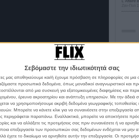
L’ Affaire
Ζαν-Πολ 
Οδύσ
Save
Καμπ
Σεβόμαστε την ιδιωτικότητά σας
Ο Τζ
άτες μας αποθηκεύουμε και/ή έχουμε πρόσβαση σε πληροφορίες σε μια
διαπ
ργαζόμαστε προσωπικά δεδομένα, όπως μοναδικοί αναγνωριστικοί και 
στέλλονται από μια συσκευή για εξατομικευμένες διαφημίσεις και περ
10 κ
α τα βλέπεις όλα σινεμά...
τον 
εχομένου, έρευνα ακροατηρίου και ανάπτυξη υπηρεσιών.
Με την άδειά σα
κινηματογραφική εβδομάδα
πίσημα η δεύτερη σεζόν του «Squid Game».
Διαβάστε εδώ
χεται να χρησιμοποιήσουμε ακριβή δεδομένα γεωγραφικής τοποθεσίας 
Spid
ason 2».
 τον τρόπο του flix
ών. Μπορείτε να κάνετε κλικ για να συναινέσετε στην επεξεργασία απ
ς περιγράφεται παραπάνω. Εναλλακτικά, μπορείτε να αποκτήσετε πρό
ίες και να αλλάξετε τις προτιμήσεις σας πριν συναινέσετε ή να αρνηθεί
wsletter
του flix, στο inbox σου
ποια επεξεργασία των προσωπικών σας δεδομένων ενδέχεται να μην απ
HT!
λά έχετε το δικαίωμα να αρνηθείτε αυτήν την επεξεργασία. Οι προτιμήσ