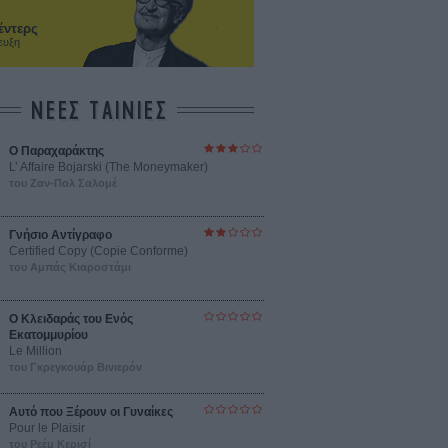
έντερς
ευξη
ΝΕΕΣ ΤΑΙΝΙΕΣ
Ο Παραχαράκτης
L’ Affaire Bojarski (The Moneymaker)
του Ζαν-Πολ Σαλομέ
Γνήσιο Αντίγραφο
Certified Copy (Copie Conforme)
του Αμπάς Κιαροστάμι
Ο Κλειδαράς του Ενός
Εκατομμυρίου
Le Million
του Γκρεγκουάρ Βινιερόν
Αυτό που Ξέρουν οι Γυναίκες
Pour le Plaisir
του Ρεέμ Κερισί