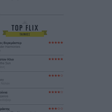
ες Βερκμάιστερ
ster Harmonies
ρ
στον Ηλιο
 the Sun
βενς
sey
ρ Νόλαν
ούνια
ejanos
μοδόβαρ
ράκτης