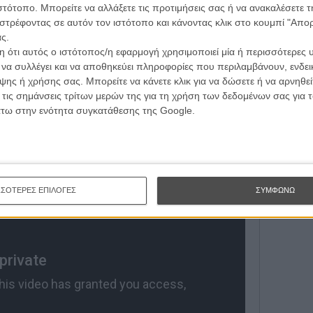
τογραφικές ειδήσεις | νέες ταινίες | πρόγραμμα αιθουσών για όλη την Ελλάδα |
ιστότοπο. Μπορείτε να αλλάξετε τις προτιμήσεις σας ή να ανακαλέσετε
Εγγράψου 
ές | συνεντεύξεις | απόψεις | αφιερώματα | διαγωνισμοί
y coming back for Season 2!
στρέφοντας σε αυτόν τον ιστότοπο και κάνοντας κλικ στο κουμπί "Απ
ς.
ld39
 ότι αυτός ο ιστότοπος/η εφαρμογή χρησιμοποιεί μία ή περισσότερες 
Θέλω ν
ι να συλλέγει και να αποθηκεύει πληροφορίες που περιλαμβάνουν, ενδεικ
ΕΓΓΡΑΦΗ
ης ή χρήσης σας. Μπορείτε να κάνετε κλικ για να δώσετε ή να αρνηθε
 τις σημάνσεις τρίτων μερών της για τη χρήση των δεδομένων σας για
άτω στην ενότητα συγκατάθεσης της Google.
νίου.
ΣΣΟΤΕΡΕΣ ΕΠΙΛΟΓΕΣ
ΣΥΜΦΩΝΩ