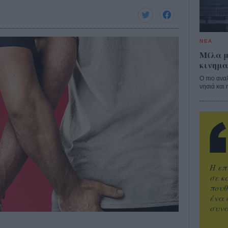
ΝΕΑ
Μίλα μ
κινημα
Ο πιο ανα
νησιά και 
Η επ
σε κ
πουθ
ένα 
συνα