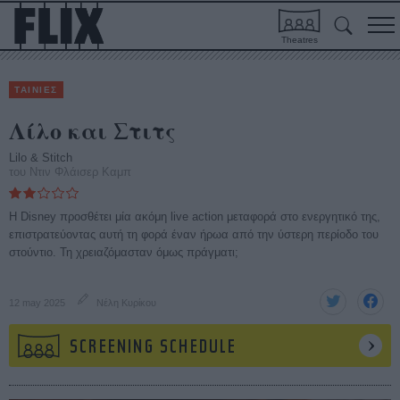
Theatres
ΤΑΙΝΙΕΣ
Λίλο και Στιτς
Lilo & Stitch
του Ντιν Φλάισερ Καμπ
Η Disney προσθέτει μία ακόμη live action μεταφορά στο ενεργητικό της,
επιστρατεύοντας αυτή τη φορά έναν ήρωα από την ύστερη περίοδο του
στούντιο. Τη χρειαζόμασταν όμως πράγματι;
12 may 2025
Νέλη Κυρίκου
SCREENING SCHEDULE