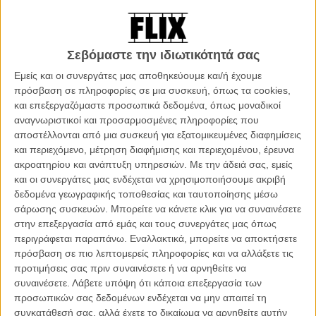
(κλασικών) κινουμένων σχεδίων που μας έχει χαρίσει το στούντιο
από την απαρχή του, υπό τη live action μορφή τους. Αυτό που
ξεκίνησε ως πείραμα, δεν άργησε να μετεξελιχθεί σε κυρίαρχη
Σεβόμαστε την ιδιωτικότητά σας
εμπορική στρατηγική της εταιρίας, η οποία σταθερά αποτελεί πεδίο
διχασμού του κοινού. Παρ' όλ' αυτά, όσο κι αν φαίνεται να ενοχλείται
Εμείς και οι συνεργάτες μας αποθηκεύουμε και/ή έχουμε
το τελευταίο από την εμφανή εμπορευματοποίηση της νοσταλγίας
πρόσβαση σε πληροφορίες σε μια συσκευή, όπως τα cookies,
που αποφέρουν ταινίες οι οποίες ταυτίστηκαν με την παιδική ηλικία
και επεξεργαζόμαστε προσωπικά δεδομένα, όπως μοναδικοί
εκατομμυρίων θεατών ανά τον κόσμο, άλλο τόσο τη δικαιώνει
αναγνωριστικοί και προσαρμοσμένες πληροφορίες που
εισπρακτικά, συμβάλλοντας στη συντήρηση - και εντέλει τον
αποστέλλονται από μια συσκευή για εξατομικευμένες διαφημίσεις
κορεσμό - του φαινομένου.
και περιεχόμενο, μέτρηση διαφήμισης και περιεχομένου, έρευνα
ακροατηρίου και ανάπτυξη υπηρεσιών.
Με την άδειά σας, εμείς
Και κάπως έτσι, ενώ σε κάποιες περιπτώσεις ένα revisit δύναται
και οι συνεργάτες μας ενδέχεται να χρησιμοποιήσουμε ακριβή
ακόμη και να αναζωογονήσει τη μυθολογία ορισμένων χαρακτήρων,
δεδομένα γεωγραφικής τοποθεσίας και ταυτοποίησης μέσω
δίνοντας νέα πνοή σε αυτή (βλ.
«Maleficent»
), συγχρόνως δεν
σάρωσης συσκευών. Μπορείτε να κάνετε κλικ για να συναινέσετε
παύουν να υπάρχουν και τα φιλμ που βρίσκονται στον αντίποδα, τα
στην επεξεργασία από εμάς και τους συνεργάτες μας όπως
οποία ενώ εξ ορισμού δεν είχαν καμία ανάγκη για ένα τέτοιου είδους
περιγράφεται παραπάνω. Εναλλακτικά, μπορείτε να αποκτήσετε
ριμέικ, κατέληξαν να αποκτούν παραπάνω από μία live action
πρόσβαση σε πιο λεπτομερείς πληροφορίες και να αλλάξετε τις
μεταφορά (με τρανό παράδειγμα τον
«Βασιλιά των Λιονταριών»
και
προτιμήσεις σας πριν συναινέσετε ή να αρνηθείτε να
το πρόσφατο
«Μουφάσα»
που σκηνοθέτησε ο Μπάρι Τζένκινς).
συναινέσετε.
Λάβετε υπόψη ότι κάποια επεξεργασία των
προσωπικών σας δεδομένων ενδέχεται να μην απαιτεί τη
Ωστόσο, οφείλουμε να παραδεχτούμε ότι ανεξαρτήτως αβάσιμου
συγκατάθεσή σας, αλλά έχετε το δικαίωμα να αρνηθείτε αυτήν