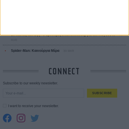
Save the Date! Δείτε πρώτοι το «Σεξ και Αίμα στο Καμπ Μίασμα»!
05
AUG
Ο Τζάρεντ Λέτο αρνείται τις καταγγελίες: «Δεν έχω διαπράξει ποτέ
σεξουαλική επίθεση»
30 JUL
10 καυτές ταινίες (+ 5 δροσερές επανεκδόσεις) για τον Αύγουστο
01
AUG
Spider-Man: Καινούργια Μέρα
30 MAR
CONNECT
Subscribe to our weekly newsletter.
SUBSCRIBE
I want to receive your newsletter.