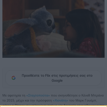
Προσθέστε το Flix στις προτιμήσεις σας στο
Google
Με αφετηρία τη
«Σταχτοπούτα»
που σκηνοθέτησε ο Κένεθ Μπράνα
το 2015, μέχρι και την πρόσφατη
«Χιονάτη»
του Μαρκ Γουέμπ,
φέτος η Disney συμπληρώνει αισίως μία δεκαετία επαναδημιουργίας