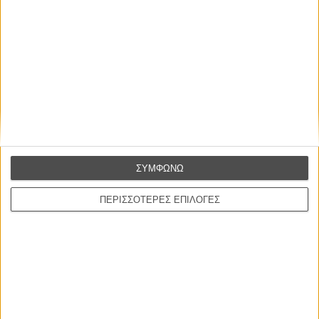
SCREENING SCHEDULE
DON'T MISS
ΣΥΜΦΩΝΩ
ΠΕΡΙΣΣΟΤΕΡΕΣ ΕΠΙΛΟΓΕΣ
ΝΕΑ
Μίλα μου για καλοκαιρινά φεστιβάλ κινηματογράφου
στην Ελλάδα