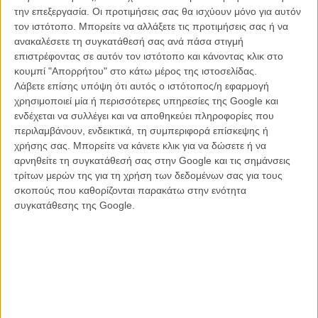
λόγου ύπαρξης, κάθε φορά που ανακοινώνεται μία ακόμη live action
την επεξεργασία. Οι προτιμήσεις σας θα ισχύουν μόνο για αυτόν
μεταφορά, η αρχική ενόχληση δεν αργεί να δώσει τη θέση της σε
τον ιστότοπο. Μπορείτε να αλλάξετε τις προτιμήσεις σας ή να
ένα σχετικό hype που συνοδεύει το άκουσμα των νέων. Είμαστε
ανακαλέσετε τη συγκατάθεσή σας ανά πάσα στιγμή
έρμαια της απροκάλυπτης διάθεσης του στούντιο για εκμετάλλευση
επιστρέφοντας σε αυτόν τον ιστότοπο και κάνοντας κλικ στο
των αγαπημένων μας αναμνήσεων που συνδέονται με αυτό;
κουμπί "Απορρήτου" στο κάτω μέρος της ιστοσελίδας.
Σίγουρα ναι. Είμαστε συλλογικά διατεθειμένοι ως κοινό να
Λάβετε επίσης υπόψη ότι αυτός ο ιστότοπος/η εφαρμογή
αγνοήσουμε την παραπάνω διάσταση προκειμένου να έρθουμε σε
χρησιμοποιεί μία ή περισσότερες υπηρεσίες της Google και
επαφή με κομμάτια του εαυτού μας που μας κάνουν να αναπολούμε
ενδέχεται να συλλέγει και να αποθηκεύει πληροφορίες που
την απλότητα της παιδικής μας ηλικίας; Η ιστορία έχει αποδείξει
περιλαμβάνουν, ενδεικτικά, τη συμπεριφορά επίσκεψης ή
πως είμαστε.
χρήσης σας. Μπορείτε να κάνετε κλικ για να δώσετε ή να
αρνηθείτε τη συγκατάθεσή σας στην Google και τις σημάνσεις
Η live action εκδοχή του «Λίλο και Στιτς» αποτελεί χαρακτηριστικό
τρίτων μερών της για τη χρήση των δεδομένων σας για τους
παράδειγμα της παραπάνω τάσης (μας). Το ότι η αρχική ταινία μας
σκοπούς που καθορίζονται παρακάτω στην ενότητα
εισήγαγε σε ένα από τα πιο εξωφρενικά και ταυτόχρονα ιδιοφυή
συγκατάθεσης της Google.
franchises που σημάδεψαν την παιδική ηλικία των Millenials, αλλά
και των Gen Z θεατών είναι γεγονός. Χρειαζόταν όμως πράγματι το
ριμέικ που αποφάσισε η Disney να μας προσφέρει; Αρκεί να
ανατρέξουμε στη φύση της αρχικής ιστορίας για αντιληφθούμε πως
όχι. Διότι μάλλον το χρονικό της ιδιότυπης φιλίας ενός 6χρονου
κοριτσιού από τη Χαβάη και του αξιαγάπητου εξωγήινου πλάσματος
που έρχεται κυριολεκτικά από το πουθενά στη ζωή της, ήταν ήδη
αυτάρκες αφηγηματικά και καλλιτεχνικά στην animated μορφή του.