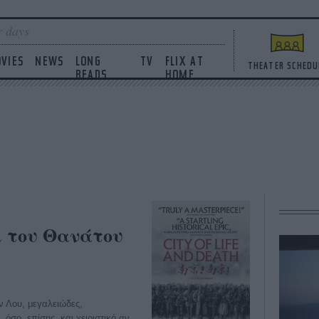
 days
VIES
NEWS
LONG
TV
FLIX AT
THEATER SCHEDU
READS
HOME
ι του Θανάτου
ν Λου, μεγαλειώδες,
, όσο, επίσης, και χειριστικό αν