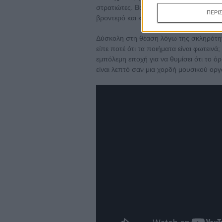
στρατιώτες. Βουτηγμένη στον πόλεμο, η τ
ΠΕΡΙ
βροντερό και καταδικαστικό.
Δύσκολη στη θέαση λόγω της σκληρότητά
είπε ποτέ ότι τα ποιήματα είναι φωτεινά;
εμπόλεμη εποχή για να θυμίσει ότι το 
είναι λεπτό σαν μια χορδή μουσικού οργ