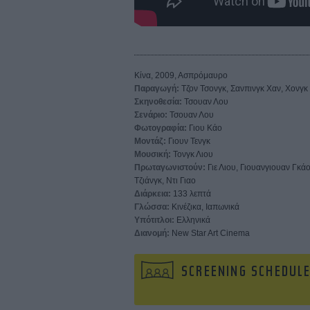
Κίνα, 2009, Ασπρόμαυρο
Παραγωγή:
Τζον Τσονγκ, Σανπινγκ Χαν, Χονγκ Τ
Σκηνοθεσία:
Τσουαν Λου
Σενάριο:
Τσουαν Λου
Φωτογραφία:
Γιου Κάο
Μοντάζ:
Γιουν Τενγκ
Μουσική:
Τονγκ Λιου
Πρωταγωνιστούν:
Γιε Λιου, Γιουανγιουαν Γκάο
Τζιάνγκ, Ντι Γιαο
Διάρκεια:
133 λεπτά
Γλώσσα:
Κινέζικα, Ιαπωνικά
Υπότιτλοι:
Ελληνικά
Διανομή:
New Star Art Cinema
SCREENING SCHEDUL