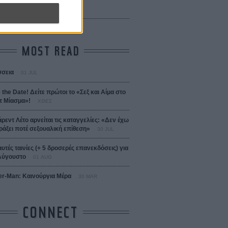
 Bojarski (The Moneymaker)
Σαλομέ
MOST READ
σεια
01 JUL
 the Date! Δείτε πρώτοι το «Σεξ και Αίμα στο
 Μίασμα»!
ΧΘΕΣ
άρεντ Λέτο αρνείται τις καταγγελίες: «Δεν έχω
ράξει ποτέ σεξουαλική επίθεση»
30 JUL
αυτές ταινίες (+ 5 δροσερές επανεκδόσεις) για
Αύγουστο
01 AUG
er-Man: Καινούργια Μέρα
30 MAR
CONNECT