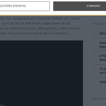
L’ Affaire
αινία φυσικά και είναι βαθιά αντιπολεμική, με λόγο
Ζαν-Πολ 
ΣΣΟΤΕΡΕΣ ΕΠΙΛΟΓΕΣ
ΣΥΜΦΩΝΩ
ς της, πανέμορφη στις ποιητικές εικόνες της - ποιος
 - το «City of Life and Death» ξεφυτρώνει σε μια
όριο της ανθρώπινης ζωής, αξιοπρέπειας, ανθρωπισμού
άνου που ρίχνεται στη φωτιά για να σιωπήσει.
Οδύσ
Save
Καμπ
Ο Τζ
διαπ
10 κ
τον 
Spid