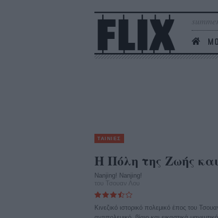
summer
MO
ΤΑΙΝΙΕΣ
Η Πόλη της Ζωής κα
Nanjing! Nanjing!
του Τσουαν Λου
Κινεζικό ιστορικό πολεμικό έπος του Τσουα
αντιπολεμικό, βίαιο και εικαστικά μαγευτικό