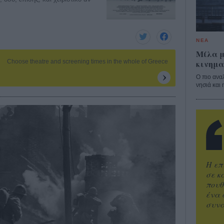
ΝΕΑ
Μίλα μ
E
κινημα
Choose theatre and screening times in the whole of Greece
Ο πιο ανα
νησιά και 
Η επ
σε κ
πουθ
ένα 
συνα