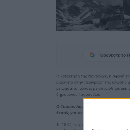
Προσθέστε το Fl
Η κατάκτηση της Ναντσίνγκ, η σφαγή τη
βιαιότητα στην περιγραφή της άλωσης μι
με ωμότητα, άλλοτε με συναισθηματική φ
δημιουργός Τσουάν Λου.
Ο Τσουάν Λου θα βρίσκεται στην Ελλάδ
θεατές για τις ταινίες του.
Το 1937, στις αρχές του σινοϊαπωνικού