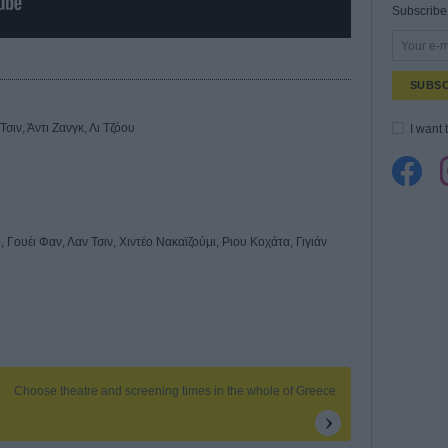
Subscribe 
SUBSC
σιν, Άντι Ζανγκ, Λι Τζόου
I want 
, Γουέι Φαν, Λαν Τσιν, Χιντέο Νακαϊζούμι, Ριου Κοχάτα, Γιγιάν
E
Choose theatre and screening times in the whole of Greece