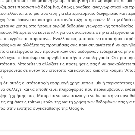
άτες μας αποθηκεύουμε και/ή έχουμε πρόσβαση σε πληροφορίες σε μια
ημαντική κινεζική πόλη και τότε πρωτεύουσα της Κίνας
ργαζόμαστε προσωπικά δεδομένα, όπως μοναδικοί αναγνωριστικοί και 
οντάδες χιλιάδες πληθυσμού, στρατιώτες αλλά και
στέλλονται από μια συσκευή για εξατομικευμένες διαφημίσεις και περ
ίκες και παιδιά. Αυτή τη βασανιστική ιστορία
εχομένου, έρευνα ακροατηρίου και ανάπτυξη υπηρεσιών.
Με την άδειά σα
ωρώντας χρονολογικά, ξεκινώντας με την έφοδο και μη
χεται να χρησιμοποιήσουμε ακριβή δεδομένα γεωγραφικής τοποθεσίας 
ητα να πάρει πικρή γεύση στο στόμα και να φέρει
ών. Μπορείτε να κάνετε κλικ για να συναινέσετε στην επεξεργασία απ
α είναι πολύ βίαιη παρά το εικαστικά απαλό βλέμμα της
ς περιγράφεται παραπάνω. Εναλλακτικά, μπορείτε να αποκτήσετε πρό
 των στρατιωτών και των αμάχων που παρακολουθεί.
ίες και να αλλάξετε τις προτιμήσεις σας πριν συναινέσετε ή να αρνηθεί
άλη παραγωγή, με εκατοντάδες κομπάρσους και
ποια επεξεργασία των προσωπικών σας δεδομένων ενδέχεται να μην απ
Οι Αρμονί
Werckmei
ό της ιστορίας, η ταινία παρακολουθεί μαζικές
λά έχετε το δικαίωμα να αρνηθείτε αυτήν την επεξεργασία. Οι προτιμήσ
Μπέλα Τα
ες πράξεις μίσους, ηρωισμού ή τραγικότητας.
ιστότοπο. Μπορείτε να αλλάξετε τις προτιμήσεις σας ή να ανακαλέσετε
ου ελαφρώς απαλύνει τη φρίκη, βάθος πεδίου που
στρέφοντας σε αυτόν τον ιστότοπο και κάνοντας κλικ στο κουμπί "Απ
Μια Θέση 
στικά του, μια αφήγηση αποσπασματική που συνθέτει
ς.
A Place in
Τζορτζ Στί
 σταθερός και ανελέητος. Θάνατος παντού, αλλά και
 ότι αυτός ο ιστότοπος/η εφαρμογή χρησιμοποιεί μία ή περισσότερες 
οδύνη που μετριέται με τα τραύματα της ψυχής.
ι να συλλέγει και να αποθηκεύει πληροφορίες που περιλαμβάνουν, ενδεικ
Οδύσσεια
ης ή χρήσης σας. Μπορείτε να κάνετε κλικ για να δώσετε ή να αρνηθε
The Odys
Κρίστοφε
, ακόμα και προπαγανδιστική θα μπορούσε να πει κανείς,
 τις σημάνσεις τρίτων μερών της για τη χρήση των δεδομένων σας για
ό το κινεζικό κράτος. Καθώς, ακόμα και τώρα, Ιαπωνία
άτω στην ενότητα συγκατάθεσης της Google.
Ψηλά Τακ
ισβολής στη Ναντσίνγκ σε ανθρώπινες ζωές, όταν μιλάμε
Tacones l
ής καταμέτρηση παύει να έχει σημασία. Κι ο Λου δεν
Πέδρο Αλ
ουθούνται από άλλες, ακόμα πιο αδιανόητες.
Ο Παραχα
νται όχι μόνο στους Κινέζους, αλλά και σε Ιάπωνες