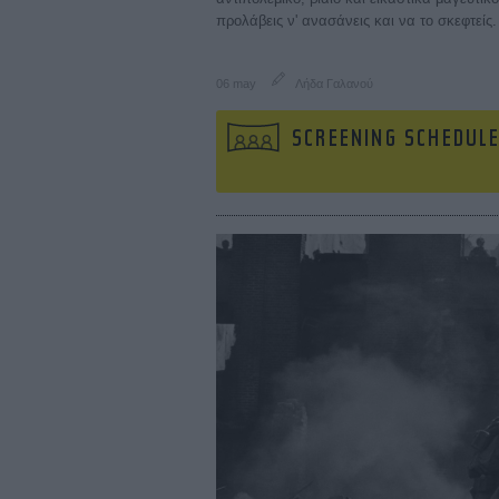
προλάβεις ν' ανασάνεις και να το σκεφτείς.
06 may
Λήδα Γαλανού
SCREENING SCHEDUL