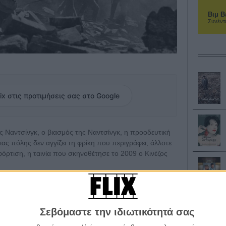
Βιμ Β
Συνέντ
ix στις προτιμήσεις σας στο Google
ς Ναντσίνγκ, ο βιασμός της Ναντσίνγκ, η προοδευτική
ας πόλης δεν αγγίζει τη φρίκη που περιγράφει, άλλοτε
όρτιση, η ταινία που σκηνοθέτησε το 2009 ο Κινέζος
α ως τις 18 Μαΐου και θα συζητήσει με τους/τις
Σεβόμαστε την ιδιωτικότητά σας
 πολέμου, στρατός της τότε αυτοκρατορικής Ιαπωνίας