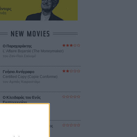
έντερς
ευξη
NEW MOVIES
Ο Παραχαράκτης
L’ Affaire Bojarski (The Moneymaker)
του Ζαν-Πολ Σαλομέ
Γνήσιο Αντίγραφο
Certified Copy (Copie Conforme)
του Αμπάς Κιαροστάμι
Ο Κλειδαράς του Ενός
Εκατομμυρίου
Le Million
του Γκρεγκουάρ Βινιερόν
Αυτό που Ξέρουν οι Γυναίκες
Pour le Plaisir
του Ρεέμ Κερισί