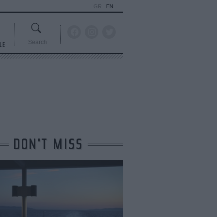
GR
EN
Search
LE
DON'T MISS