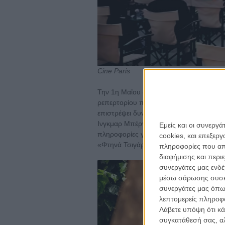
Cine Paris
Την 1η Μαΐου ανοίγει στη Θεσσαλονίκη
ρεπερτορίου που σώθηκε τελευταία στιγ
επιστρέψει δυναμικά με αφιερωματικές 
Ινγκμαρ Μπέργκμαν μέχρι και τον Σεπτέ
Εμείς και οι συνεργ
πληροφορίες για τον προγραμματισμό το
cookies, και επεξε
«Φτηνά Τσιγάρα» του Ρένου Χαραλαμπίδ
πληροφορίες που απο
διαφήμισης και περι
συνεργάτες μας ενδέ
μέσω σάρωσης συσκευ
συνεργάτες μας όπω
λεπτομερείς πληροφορ
Λάβετε υπόψη ότι κά
συγκατάθεσή σας, αλ