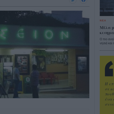
ΝΕΑ
Μίλα μ
κινημα
Ο πιο ανα
νησιά και 
Η επ
σε κ
πουθ
ένα 
συνα