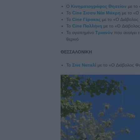
Ο
Κινηματογράφος Θησείον
με το 
Το
Cine Σισσυ Νέα Μάκρη
με το «O
Το
Cine Γέρακας
με το «O Διάβολος 
Το
Cine Παλλήνη
με το «O Διάβολος
Το αγαπημένο
Τριανόν
που ανοίγει τ
θερινό
ΘΕΣΣΑΛΟΝΙΚΗ
Το
Σινε Ναταλί
με το «O Διάβολος Φο