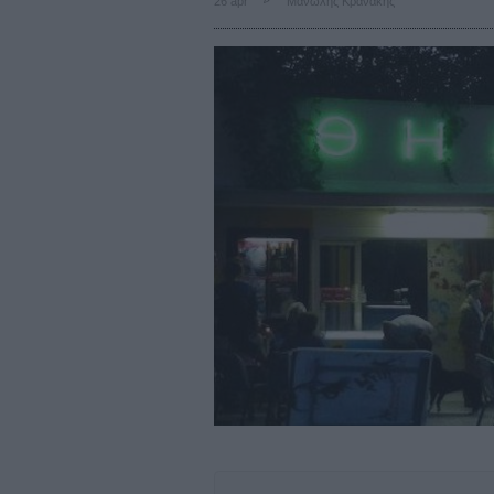
26 apr
Μανώλης Κρανάκης