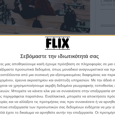
L’ Affaire
Ζαν-Πολ 
Οδύσ
Save
 ο
Απόλλωνας
, το θερινό με το πρόγραμμα
Καμπ
μή τον περασμένο Μάρτιο από οριστικό κλείσιμο, για να
Σεβόμαστε την ιδιωτικότητά σας
βραδιές και φουλ αφιερώματα - όπως αυτόν στον
Ο Τζ
μβριο. Περνώντας οι μέρες θα έχουμε περισσότερες
άτες μας αποθηκεύουμε και/ή έχουμε πρόσβαση σε πληροφορίες σε μια
διαπ
υ. Οι πόρτες του ανοίγουν την Πρωτομαγιά με τα
ργαζόμαστε προσωπικά δεδομένα, όπως μοναδικοί αναγνωριστικοί και 
η και το «Chunking Express» του Γουόνγκ Καρ Γουάι.
στέλλονται από μια συσκευή για εξατομικευμένες διαφημίσεις και περ
10 κ
τον 
εχομένου, έρευνα ακροατηρίου και ανάπτυξη υπηρεσιών.
Με την άδειά σα
χεται να χρησιμοποιήσουμε ακριβή δεδομένα γεωγραφικής τοποθεσίας 
Spid
ών. Μπορείτε να κάνετε κλικ για να συναινέσετε στην επεξεργασία απ
ς περιγράφεται παραπάνω. Εναλλακτικά, μπορείτε να αποκτήσετε πρό
ίες και να αλλάξετε τις προτιμήσεις σας πριν συναινέσετε ή να αρνηθεί
ποια επεξεργασία των προσωπικών σας δεδομένων ενδέχεται να μην απ
λά έχετε το δικαίωμα να αρνηθείτε αυτήν την επεξεργασία. Οι προτιμήσ