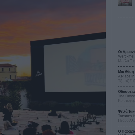
Οι Αρμονί
Werckmei
Μπέλα Τα
Μια Θέση 
A Place in
Τζορτζ Στί
Οδύσσεια
The Odys
Κρίστοφε
Ψηλά Τακ
Tacones l
Πέδρο Αλ
Ο Παραχα