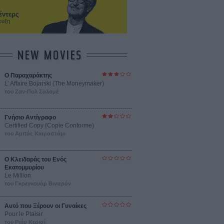
έντερς
ευξη
NEW MOVIES
Ο Παραχαράκτης
L’ Affaire Bojarski (The Moneymaker)
του Ζαν-Πολ Σαλομέ
Γνήσιο Αντίγραφο
Certified Copy (Copie Conforme)
του Αμπάς Κιαροστάμι
Ο Κλειδαράς του Ενός
Εκατομμυρίου
Le Million
του Γκρεγκουάρ Βινιερόν
Αυτό που Ξέρουν οι Γυναίκες
Pour le Plaisir
του Ρεέμ Κερισί