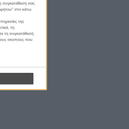
 τη συγκατάθεσή σας
to our weekly newsletter.
ορρήτου" στο κάτω
υπηρεσίες της
RIBE
τικά, τη
ίτε τη συγκατάθεσή
to receive your newsletter.
 τους σκοπούς που