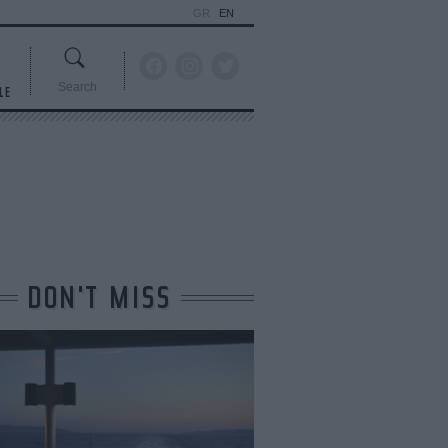
GR
EN
Search
LE
DON'T MISS