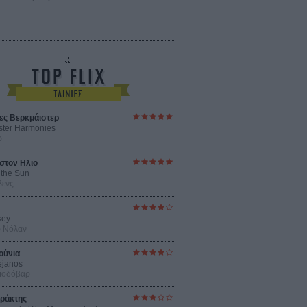
ες Βερκμάιστερ
ster Harmonies
ρ
στον Ηλιο
 the Sun
βενς
sey
ρ Νόλαν
ούνια
ejanos
μοδόβαρ
ράκτης