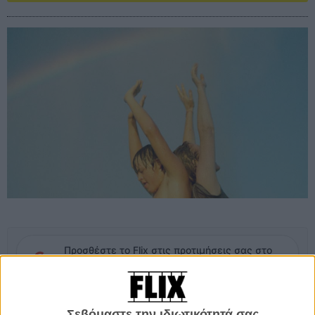
Προσθέστε το Flix στις προτιμήσεις σας στο
Google
Ο Νταβίντ είναι ένα 15χρονο αγόρι με σύνδρομο Down και μη
Σεβόμαστε την ιδιωτικότητά σας