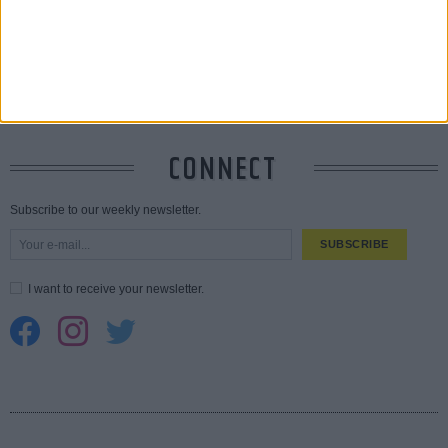
σεξουαλική επίθεση»
30 JUL
10 καυτές ταινίες (+ 5 δροσερές επανεκδόσεις) για τον Αύγουστο
01
AUG
Spider-Man: Καινούργια Μέρα
30 MAR
CONNECT
Subscribe to our weekly newsletter.
SUBSCRIBE
I want to receive your newsletter.