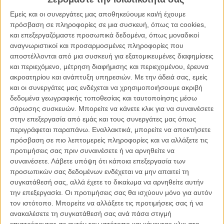
λεκτικό αυτισμό. Τρυφερός, αστείος, περίεργος για τη ζωή. Αλλά και
Εμείς και οι συνεργάτες μας αποθηκεύουμε και/ή έχουμε
απρόβλεπτος, με δικούς του κώδικες και ερεθίσματα που
πρόσβαση σε πληροφορίες σε μια συσκευή, όπως τα cookies,
πυροδοτούν βίαια ξεσπάσματα. Η Εστερ είναι η 45χρονη Τσέχα
και επεξεργαζόμαστε προσωπικά δεδομένα, όπως μοναδικοί
μητέρα του, που τον μεγαλώνει μόνη της και κουβαλά τις αγκαλιές
αναγνωριστικοί και προσαρμοσμένες πληροφορίες που
και τις γρατζουνιές του, τα φιλιά και τα δαγκώματά του. Εχοντας
αποστέλλονται από μια συσκευή για εξατομικευμένες διαφημίσεις
παραμερίσει εντελώς τη δική της ζωή, τις ανάγκες και τα θέλω της, η
και περιεχόμενο, μέτρηση διαφήμισης και περιεχομένου, έρευνα
Εστερ αγωνιά να προλάβει καταστάσεις, τρέχει να απολογηθεί για
ακροατηρίου και ανάπτυξη υπηρεσιών.
Με την άδειά σας, εμείς
ζημιές, αγανακτεί βουβά που ο κόσμος δεν βλέπει επίσης την
και οι συνεργάτες μας ενδέχεται να χρησιμοποιήσουμε ακριβή
απεριόριστη αγάπη, πίσω από το «πρόβλημα». Για αυτό, όταν η
δεδομένα γεωγραφικής τοποθεσίας και ταυτοποίησης μέσω
πρόσκληση για διακοπές στο σπίτι της πρώην κολλητής της στην
σάρωσης συσκευών. Μπορείτε να κάνετε κλικ για να συναινέσετε
Καλαβρία, όπου ζει με τον Ιταλό άντρα και τα παιδιά της, εξελίσσεται
στην επεξεργασία από εμάς και τους συνεργάτες μας όπως
σε αμηχανία, συγκατάβαση, οίκτο, η Εστερ παίρνει τον Νταβίντ κι
περιγράφεται παραπάνω. Εναλλακτικά, μπορείτε να αποκτήσετε
ένα παλιό τροχόσπιτο και φεύγουν οι δυο τους για ένα road trip
πρόσβαση σε πιο λεπτομερείς πληροφορίες και να αλλάξετε τις
χωρίς προορισμό. Στο δρόμο τους γνωρίζουν και την Ζούζα, μία
προτιμήσεις σας πριν συναινέσετε ή να αρνηθείτε να
ανεξάρτητη, αντισυμβατική κοπέλα, ένα ανήσυχο κορίτσι που όμως
συναινέσετε.
Λάβετε υπόψη ότι κάποια επεξεργασία των
ηρεμεί το ανήσυχο αγόρι, και οι τρεις τους συνεχίζουν μαζί το ταξίδι
προσωπικών σας δεδομένων ενδέχεται να μην απαιτεί τη
δρόμου - κυριολεκτικά και εντός τους.
συγκατάθεσή σας, αλλά έχετε το δικαίωμα να αρνηθείτε αυτήν
την επεξεργασία. Οι προτιμήσεις σας θα ισχύουν μόνο για αυτόν
Το σκηνοθετικό ντεμπούτο της Τσέχας Ζουζάνα Κίρχνεροβα έκανε
τον ιστότοπο. Μπορείτε να αλλάξετε τις προτιμήσεις σας ή να
την πρεμιέρα του στο τμήμα Ενα Κάποιο Βλέμμα του περσινού
ανακαλέσετε τη συγκατάθεσή σας ανά πάσα στιγμή
φεστιβάλ Καννών, κάνοντας αίσθηση για το πόσο λυρικά και