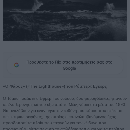
Προσθέστε το Flix στις προτιμήσεις σας στο
Google
«Ο Φάρος» («The Lighthouse») του Ρόμπερτ Εγκερς
Ο Τόμας Γουέικ κι ο Εφρέμ Γουίνσλοου, δυο φαροφύλακες, φτάνουν
σε ένα ξερονήσι, κάπου έξω από το Μέιν, γύρω στα μέσα του 1890.
Θα αναλάβουν για έναν μήνα την ευθύνη του φάρου που στέκεται
εκεί και μιας σειρήνας, της οποίας ο επαναλαμβανόμενος ήχος
προειδοποιεί τα πλοία που περνούν για τον κίνδυνο που
παραμονεύει. Μέσα σε αυτό το αφιλόξενο τοπίο και για τα περίπου