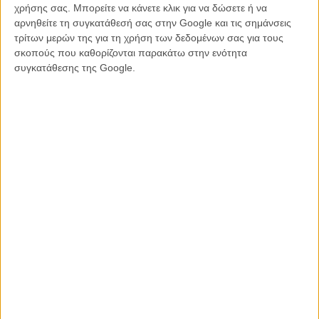
χρήσης σας. Μπορείτε να κάνετε κλικ για να δώσετε ή να
συγκλονιστικές ερμηνείες των Γουίλεμ Νταφόε και Ρόμπερτ
αρνηθείτε τη συγκατάθεσή σας στην Google και τις σημάνσεις
Πάτινσον και έχετε μια κινηματογραφική εμπειρία που δεν μπορείς
τρίτων μερών της για τη χρήση των δεδομένων σας για τους
εύκολα να ξεχάσεις.
σκοπούς που καθορίζονται παρακάτω στην ενότητα
συγκατάθεσης της Google.