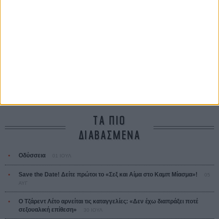
Οδύσσεια
The Odyssey
Κρίστοφερ Νόλαν
Ψηλά Τακούνια
Tacones lejanos
Πέδρο Αλμοδόβαρ
Ο Παραχαράκτης
L’ Affaire Bojarski (The Moneymaker)
Ζαν-Πολ Σαλομέ
ΤΑ ΠΙΟ
ΔΙΑΒΑΣΜΕΝΑ
Οδύσσεια
01 ΙΟΥΛ
Save the Date! Δείτε πρώτοι το «Σεξ και Αίμα στο Καμπ Μίασμα»!
05
ΑΥΓ
Ο Τζάρεντ Λέτο αρνείται τις καταγγελίες: «Δεν έχω διαπράξει ποτέ
σεξουαλική επίθεση»
30 ΙΟΥΛ