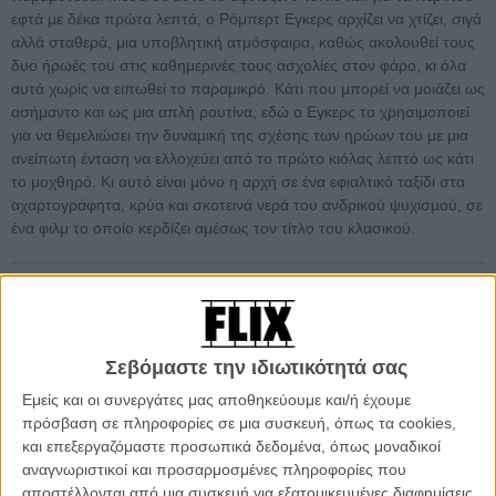
εφτά με δέκα πρώτα λεπτά, ο Ρόμπερτ Εγκερς αρχίζει να χτίζει, σιγά
αλλά σταθερά, μια υποβλητική ατμόσφαιρα, καθώς ακολουθεί τους
δυο ήρωές του στις καθημερινές τους ασχολίες στον φάρο, κι όλα
αυτά χωρίς να ειπωθεί το παραμικρό. Κάτι που μπορεί να μοιάζει ως
ασήμαντο και ως μια απλή ρουτίνα, εδώ ο Εγκερς το χρησιμοποιεί
για να θεμελιώσει την δυναμική της σχέσης των ηρώων του με μια
ανείπωτη ένταση να ελλοχεύει από το πρώτο κιόλας λεπτό ως κάτι
το μοχθηρό. Κι αυτό είναι μόνο η αρχή σε ένα εφιαλτικό ταξίδι στα
αχαρτογράφητα, κρύα και σκοτεινά νερά του ανδρικού ψυχισμού, σε
ένα φιλμ το οποίο κερδίζει αμέσως τον τίτλο του κλασικού.
Η ψηφοφορία των αναγνωστών:
Εσύ ψήφισες για την
καλύτερη ταινία του 2020;
Σεβόμαστε την ιδιωτικότητά σας
Εμείς και οι συνεργάτες μας αποθηκεύουμε και/ή έχουμε
πρόσβαση σε πληροφορίες σε μια συσκευή, όπως τα cookies,
και επεξεργαζόμαστε προσωπικά δεδομένα, όπως μοναδικοί
αναγνωριστικοί και προσαρμοσμένες πληροφορίες που
αποστέλλονται από μια συσκευή για εξατομικευμένες διαφημίσεις