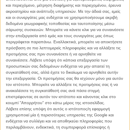
και περιεχόμενο, μέτρηση διαφήμισης και περιεχομένου, έρευνα
ακροατηρίου και ανάπτυξη υπηρεσιών.
Με την άδειά σας, εμείς
και οι συνεργάτες μας ενδέχεται να χρησιμοποιήσουμε ακριβή
δεδομένα γεωγραφικής τοποθεσίας και ταυτοποίησης μέσω
σάρωσης συσκευών. Μπορείτε να κάνετε κλικ για να συναινέσετε
στην επεξεργασία από εμάς και τους συνεργάτες μας όπως
περιγράφεται παραπάνω. Εναλλακτικά, μπορείτε να αποκτήσετε
πρόσβαση σε πιο λεπτομερείς πληροφορίες και να αλλάξετε τις
προτιμήσεις σας πριν συναινέσετε ή να αρνηθείτε να
συναινέσετε.
Λάβετε υπόψη ότι κάποια επεξεργασία των
προσωπικών σας δεδομένων ενδέχεται να μην απαιτεί τη
συγκατάθεσή σας, αλλά έχετε το δικαίωμα να αρνηθείτε αυτήν
την επεξεργασία. Οι προτιμήσεις σας θα ισχύουν μόνο για αυτόν
Power Points
τον ιστότοπο. Μπορείτε να αλλάξετε τις προτιμήσεις σας ή να
ανακαλέσετε τη συγκατάθεσή σας ανά πάσα στιγμή
Ο Εγκερς κινηματογραφεί ένα ψυχολογικό δράμα δωματίου σε
επιστρέφοντας σε αυτόν τον ιστότοπο και κάνοντας κλικ στο
ασπρόμαυρο, σχεδόν τετράγωνο 1.19:1 κάδρο, το οποίο
κουμπί "Απορρήτου" στο κάτω μέρος της ιστοσελίδας.
αποδεικνύεται τόσο κλειστοφοβικό και αποπροσανατολιστικό όπως
Λάβετε επίσης υπόψη ότι αυτός ο ιστότοπος/η εφαρμογή
και οτιδήποτε μέσα σε αυτό, ενώ μαζί με την εντυπωσιακή
χρησιμοποιεί μία ή περισσότερες υπηρεσίες της Google και
φωτογραφία του Τζάριν Μπλάσκε και τον μονοφωνικό ήχο,
ενδέχεται να συλλέγει και να αποθηκεύει πληροφορίες που
προσδίδουν μια αίσθηση του εξπρεσιονιστικού τρόμου από τις
περιλαμβάνουν, ενδεικτικά, τη συμπεριφορά επίσκεψης ή
αρχές του 20ού αιώνα. Μαζί με αυτά προσθέστε και τις