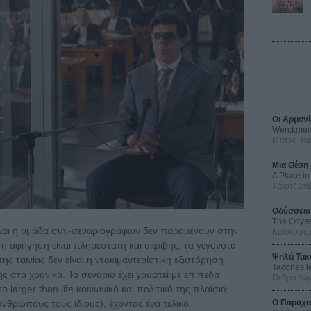
Οι Αρμονί
Werckmei
Μπέλα Τα
Μια Θέση 
A Place in
Τζορτζ Στί
Οδύσσεια
The Odys
και η ομάδα συν-σεναριογράφων δεν παραμένουν στην
Κρίστοφε
 αφήγηση είναι πληρέστατη και ακριβής, τα γεγονότα
Ψηλά Τακ
ης ταινίας δεν είναι η ντοκιμαντερίστικη εξιστόρηση
Tacones l
ς στα χρονικά. Το σενάριο έχει γραφτεί με επίπεδα
Πέδρο Αλ
larger than life κοινωνικό και πολιτικό της πλαίσιο,
Ο Παραχα
νθρώπους τους ίδιους), έχοντας ένα τελικό