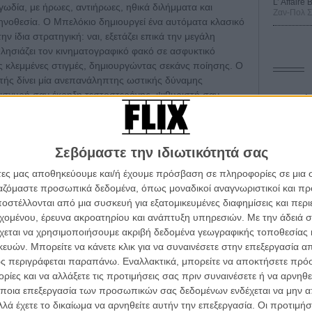
L’ Affaire
ωδία, με ήρωες, αντιήρωες, ηθικά διλήμματα και
Ζαν-Πολ 
ηνοθεσία. Ο Μπελόκιο δημιουργεί ένα αυτόματα κλασικό
 ίδια στρατηγική: ναι, εξετάζει επικά την μεγάλη
πλησιάζει τον κινηματογραφικό φακό σε ασφυκτικό
 κλεμμένες στιγμές, δημιουργώντας σεκάνς ποίησης. Ο
ής δίνει μία ανεπανάληπτης ωστικής δύναμης
, ισχυρή σαν έκρηξη τεστοστερόνης, ψιθυριστή σαν
Οδύσ
η Ευρωπαϊκή Ακαδημία, ακόμα και τα Οσκαρ, του
ι η ιστορία.
Save
Καμπ
Σεβόμαστε την ιδιωτικότητά σας
Ο Τζ
άτες μας αποθηκεύουμε και/ή έχουμε πρόσβαση σε πληροφορίες σε μια
διαπ
ργαζόμαστε προσωπικά δεδομένα, όπως μοναδικοί αναγνωριστικοί και 
στέλλονται από μια συσκευή για εξατομικευμένες διαφημίσεις και περ
10 κ
α τα βλέπεις όλα σινεμά...
τον 
εχομένου, έρευνα ακροατηρίου και ανάπτυξη υπηρεσιών.
Με την άδειά σα
κινηματογραφική εβδομάδα
χεται να χρησιμοποιήσουμε ακριβή δεδομένα γεωγραφικής τοποθεσίας 
Spid
 τον τρόπο του flix
ών. Μπορείτε να κάνετε κλικ για να συναινέσετε στην επεξεργασία απ
ς περιγράφεται παραπάνω. Εναλλακτικά, μπορείτε να αποκτήσετε πρό
ίες και να αλλάξετε τις προτιμήσεις σας πριν συναινέσετε ή να αρνηθεί
wsletter
του flix, στο inbox σου
ποια επεξεργασία των προσωπικών σας δεδομένων ενδέχεται να μην απ
λά έχετε το δικαίωμα να αρνηθείτε αυτήν την επεξεργασία. Οι προτιμήσ