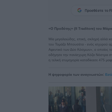
Προσθέστε το Fl
«Ο Προδότης» (Ιl Τraditore) του Μά
Μία μεγαλειώδης, επική, σκληρή αλλά κα
του Τομάζο Μπουσέτα - ενός ισχυρού αρ
Αφεντικό των Δύο Κόσμων», ο οποίος το
οδήγησε την πανίσχυρη Κόζα Νόστρα στο
η τελική ετυμηγορία καταδίκασε 475 μα
Η ψηφοφορία των αναγνωστών:
Εσύ