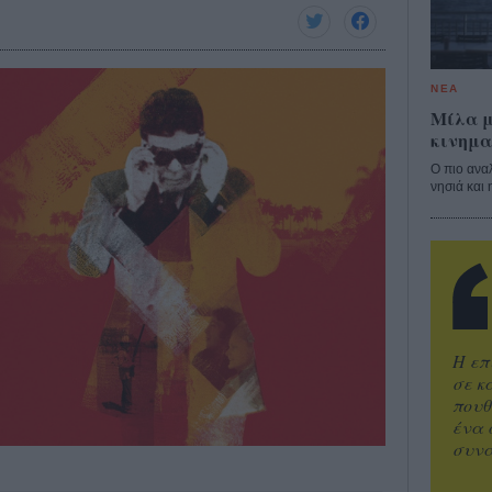
ΝΕΑ
Μίλα μ
κινημα
Ο πιο ανα
νησιά και 
Η επ
σε κ
πουθ
ένα 
συνα