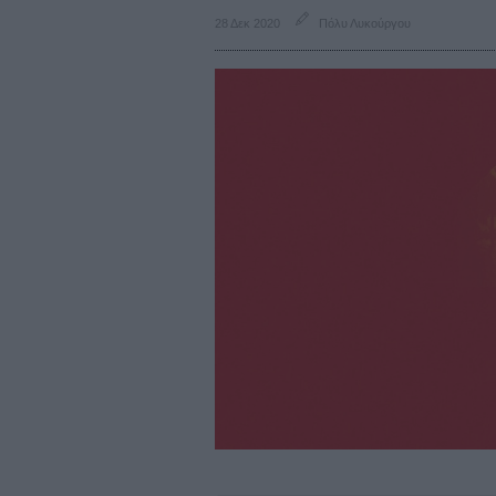
28 Δεκ 2020
Πόλυ Λυκούργου