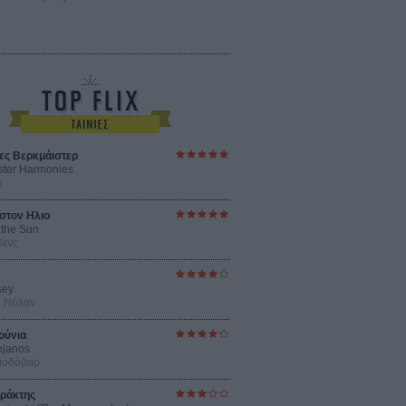
ες Βερκμάιστερ
ster Harmonies
ρ
στον Ηλιο
 the Sun
βενς
sey
ρ Νόλαν
ούνια
ejanos
μοδόβαρ
ράκτης