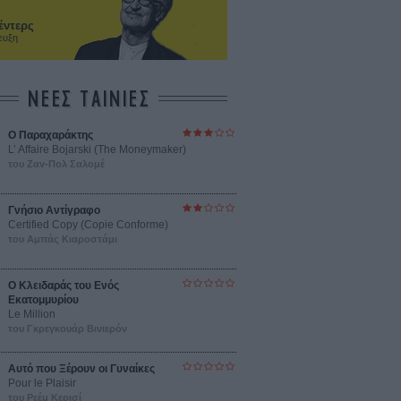
έντερς
ευξη
ΝΕΕΣ ΤΑΙΝΙΕΣ
Ο Παραχαράκτης
L’ Affaire Bojarski (The Moneymaker)
του Ζαν-Πολ Σαλομέ
Γνήσιο Αντίγραφο
Certified Copy (Copie Conforme)
του Αμπάς Κιαροστάμι
Ο Κλειδαράς του Ενός
Εκατομμυρίου
Le Million
του Γκρεγκουάρ Βινιερόν
Αυτό που Ξέρουν οι Γυναίκες
Pour le Plaisir
του Ρεέμ Κερισί