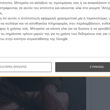
τογραφικές ειδήσεις | νέες ταινίες | πρόγραμμα αιθουσών για όλη την Ελλάδα |
ιστότοπο. Μπορείτε να αλλάξετε τις προτιμήσεις σας ή να ανακαλέσετε
Εγγράψου 
ές | συνεντεύξεις | απόψεις | αφιερώματα | διαγωνισμοί
στρέφοντας σε αυτόν τον ιστότοπο και κάνοντας κλικ στο κουμπί "Απ
ς.
 ότι αυτός ο ιστότοπος/η εφαρμογή χρησιμοποιεί μία ή περισσότερες 
Θέλω ν
ι να συλλέγει και να αποθηκεύει πληροφορίες που περιλαμβάνουν, ενδεικ
ΕΓΓΡΑΦΗ
ης ή χρήσης σας. Μπορείτε να κάνετε κλικ για να δώσετε ή να αρνηθε
 τίτλοι τέλους στην παγκόσμια πρεμιέρα της στις
 τις σημάνσεις τρίτων μερών της για τη χρήση των δεδομένων σας για
α είναι αυτόματα κλασική. Κρατώντας αριστοτεχνικά όλες
άτω στην ενότητα συγκατάθεσης της Google.
ς και την προσωπική ιστορία, ο Μπελόκιο κατέθεσε ένα
ύνθετες κοινωνικές και πολιτικές διαστάσεις, μία ταινία
 τα αριστουργήματα του genre του σινεμά των αντιηρώων
ΣΣΟΤΕΡΕΣ ΕΠΙΛΟΓΕΣ
ΣΥΜΦΩΝΩ