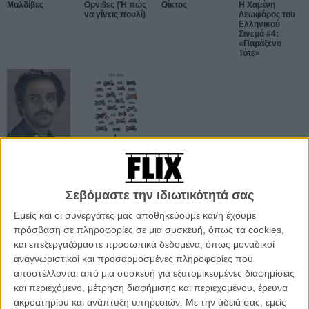
Μαλδίβες
Ορνιθες (Ή πώς
Οίκτος
Η Χαμένη
να γίνεις πουλί)
Λεωφόρος του
Ελληνικού
Σινεμά #4:
«Παράξενο
Τότε»
L
L
Σεβόμαστε την ιδιωτικότητά σας
ΑΡΘΡΑ
Εμείς και οι συνεργάτες μας αποθηκεύουμε και/ή έχουμε
πρόσβαση σε πληροφορίες σε μια συσκευή, όπως τα cookies,
και επεξεργαζόμαστε προσωπικά δεδομένα, όπως μοναδικοί
New Greek Cinema: Πρώτο πανόραμα ελληνικού σινεμά
αναγνωριστικοί και προσαρμοσμένες πληροφορίες που
στη Βουλγαρία
αποστέλλονται από μια συσκευή για εξατομικευμένες διαφημίσεις
ΝΕΑ
/
28 ΜΑΙ
/
Flix Team
και περιεχόμενο, μέτρηση διαφήμισης και περιεχομένου, έρευνα
ακροατηρίου και ανάπτυξη υπηρεσιών.
Με την άδειά σας, εμείς