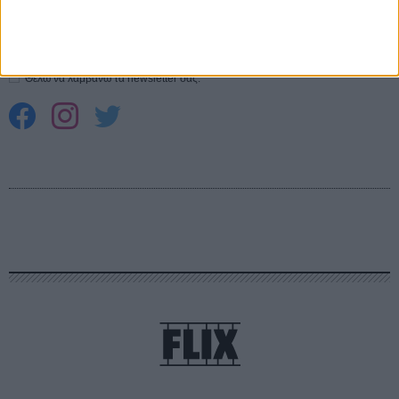
Εγγράψου στο εβδομαδιαίο newsletter μας.
ΕΓΓΡΑΦΗ
Θέλω να λαμβάνω τα newsletter σας.