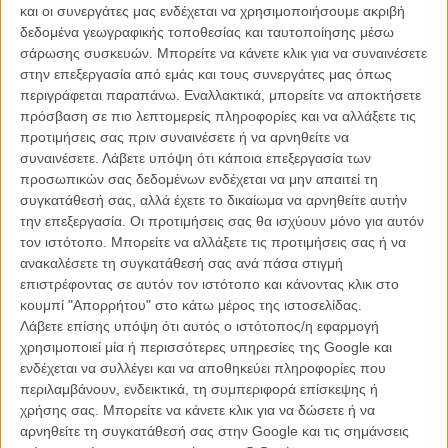
15 Xρόνια Flix | Αυτό ήταν το πάρτι της 15ετίας
και οι συνεργάτες μας ενδέχεται να χρησιμοποιήσουμε ακριβή
δεδομένα γεωγραφικής τοποθεσίας και ταυτοποίησης μέσω
ΝΕΑ
/
12 ΜΑΙ
/
Flix Team
σάρωσης συσκευών. Μπορείτε να κάνετε κλικ για να συναινέσετε
στην επεξεργασία από εμάς και τους συνεργάτες μας όπως
4ο KINO Athens International Independent Film Festival: Τα
περιγράφεται παραπάνω. Εναλλακτικά, μπορείτε να αποκτήσετε
βραβεία
πρόσβαση σε πιο λεπτομερείς πληροφορίες και να αλλάξετε τις
ΝΕΑ
/
24 ΜΑΡ
/
Flix Team
προτιμήσεις σας πριν συναινέσετε ή να αρνηθείτε να
συναινέσετε.
Λάβετε υπόψη ότι κάποια επεξεργασία των
Το Film Factory επιστρέφει για 14η χρονιά στην
προσωπικών σας δεδομένων ενδέχεται να μην απαιτεί τη
Ταινιοθήκη της Ελλάδος
συγκατάθεσή σας, αλλά έχετε το δικαίωμα να αρνηθείτε αυτήν
την επεξεργασία. Οι προτιμήσεις σας θα ισχύουν μόνο για αυτόν
ΝΕΑ
/
11 ΔΕΚ
/
Flix Team
τον ιστότοπο. Μπορείτε να αλλάξετε τις προτιμήσεις σας ή να
ανακαλέσετε τη συγκατάθεσή σας ανά πάσα στιγμή
«Ηλέκτρα 7»: Από τη μικρή Επίδαυρο στο Φεστιβάλ
επιστρέφοντας σε αυτόν τον ιστότοπο και κάνοντας κλικ στο
Θεσσαλονίκης
κουμπί "Απορρήτου" στο κάτω μέρος της ιστοσελίδας.
ΝΕΑ
/
05 ΝΟΕ
/
Flix Team
Λάβετε επίσης υπόψη ότι αυτός ο ιστότοπος/η εφαρμογή
χρησιμοποιεί μία ή περισσότερες υπηρεσίες της Google και
66ο ΦΚΘ: Αυτές είναι οι ελληνικές ταινίες που θα
ενδέχεται να συλλέγει και να αποθηκεύει πληροφορίες που
δούμε στο 66ο Φεστιβάλ Κινηματογράφου
περιλαμβάνουν, ενδεικτικά, τη συμπεριφορά επίσκεψης ή
Θεσσαλονίκης
χρήσης σας. Μπορείτε να κάνετε κλικ για να δώσετε ή να
αρνηθείτε τη συγκατάθεσή σας στην Google και τις σημάνσεις
ΝΕΑ
/
16 ΟΚΤ
/
Flix Team