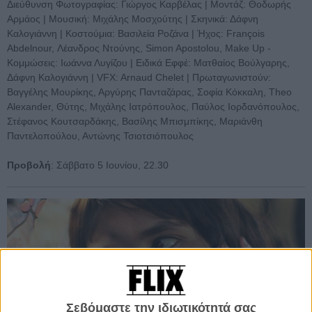
Διεύθυνση Φωτογραφίας: Γιώργος Καρβέλας | Μοντάζ: Θοδωρής
Αρμάος | Μουσική: Μιχάλης Μοσχούτης | Σκηνικά: Δάφνη
Καλογιάννη | Κοστούμια: Βασιλεία Ροζάνα | Ήχος: François
Abdelnour, Λέανδρος Ντούνης, Simon Apostolou, Make Up -
Κομμώσεις: Ιωάννα Λυγίζου | Ειδικά Εφφέ: Ματθαίος Βούλγαρης,
Δάφνη Καλογιάννη | VFX: Arnaud Chelet | Πρωταγωνιστούν:
Βαγγέλης Μουρίκης, Αργύρης Πανταζάρας, Σοφία Κόκκαλη, Theo
Alexander, Θύτης, Μιχάλης Ιατρόπουλος, Παύλος Ιορδανόπουλος,
Στέφανος Κουτσαρδάκης, Βασίλης Μπισμπίκης, Μαριάνθη
Παντελοπούλου, Αντώνης Τσιοτσιόπουλος
Προβολή
: Σάββατο 5 Ιουνίου, 22.30
Σεβόμαστε την ιδιωτικότητά σας