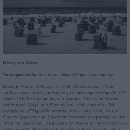
Μόνος στο Δάσος
Υποψήφια
για Βραβείο Ταινίας Μικρού Μήκους Ντοκιμαντέρ
Σύνοψη
: Από το 1985 μέχρι το 1989, ο Κωνσταντίνος Πίττας
ταξίδεψε μόνος σε όλη την Ευρώπη. Με μια compact 35άρα ΜΙΝΟΧ
έβγαλε 30.000 ασπρόμαυρες φωτογραφίες. Στόχος του ήταν να
φτιάξει ένα βιβλίο με τους Ευρωπαίους - πίσω και από τις δύο
πλευρές του «Σιδηρού Παραπετάσματος» - ενωμένους. Με την
Ευρώπη χωρίς σύνορα. Έβγαλε την τελευταία του φωτογραφία στο
Τείχος του Βερολίνου μια μέρα μετά την πτώση του. Με το τέλος του
"Ψυχρού Πολέμου" πίστεψε ότι το σχέδιό του δεν είχε πια νόημα.