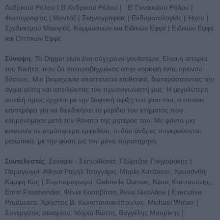
Ανδρικού Ρόλου | Β’ Ανδρικού Ρόλου | Β’ Γυναικείου Ρόλου |
Φωτογραφίας | Μοντάζ | Σκηνογραφίας | Ενδυματολογίας | Ήχου |
Σχεδιασμού Μακιγιάζ, Κομμώσεων και Ειδικών Εφφέ | Ειδικών Εφφέ
και Οπτικών Εφφέ
Σύνοψη
: Το Digger είναι ένα σύγχρονο γουέστερν. Είναι η ιστορία
του Νικήτα, που ζει αποτραβηγμένος στην κορυφή ενός ορεινού
δάσους. Μια βιομηχανία επεκτείνεται επιθετικά, διαταράσσοντας την
άγρια φύση και απειλώντας τον πρωταγωνιστή μας. Η μεγαλύτερη
απειλή όμως έρχεται με την ξαφνική άφιξη του γιου του, ο οποίος
επιστρέφει για να διεκδικήσει το μερίδιο του κτήματος που
κληρονόμησε μετά τον θάνατο της μητέρας του. Με φόντο μια
κοινωνία σε ατμόσφαιρα εμφυλίου, οι δύο άνδρες συγκρούονται
μετωπικά, με την φύση ως τον μόνο παρατηρητή.
Συντελεστές
: Σενάριο - Σκηνοθεσία: Τζώρτζης Γρηγοράκης |
Παραγωγοί: Αθηνά Ραχήλ Τσαγγάρη, Μαρία Χατζάκου, Χρυσάνθη
Καρφή Κόη | Συμπαραγωγοί: Gabrielle Dumon, Νίκος Κατσαούνης,
Ernst Fassbender, Φένια Κοσοβίτσα, Άννα Νικολάου | Executive
Producers: Χρήστος Β. Κωνσταντακόπουλος, Michael Weber |
Συνεργάτες σεναρίου: Μαρία Βώττη, Βαγγέλης Μουρίκης |