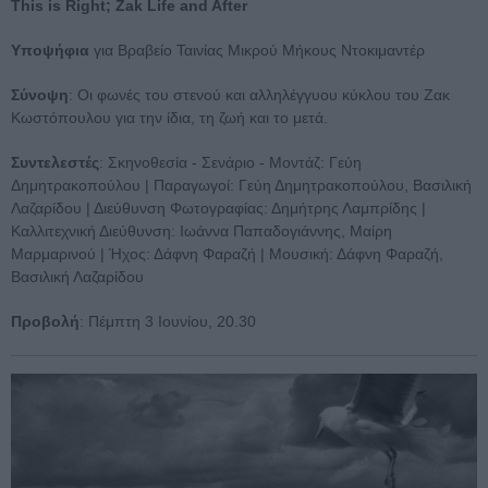
This is Right; Zak Life and After
Υποψήφια
για Βραβείο Ταινίας Μικρού Μήκους Ντοκιμαντέρ
Σύνοψη
: Οι φωνές του στενού και αλληλέγγυου κύκλου του Ζακ
Κωστόπουλου για την ίδια, τη ζωή και το μετά.
Συντελεστές
: Σκηνοθεσία - Σενάριο - Μοντάζ: Γεύη
Δημητρακοπούλου | Παραγωγοί: Γεύη Δημητρακοπούλου, Βασιλική
Λαζαρίδου | Διεύθυνση Φωτογραφίας: Δημήτρης Λαμπρίδης |
Καλλιτεχνική Διεύθυνση: Ιωάννα Παπαδογιάννης, Μαίρη
Μαρμαρινού | Ήχος: Δάφνη Φαραζή | Μουσική: Δάφνη Φαραζή,
Βασιλική Λαζαρίδου
Προβολή
: Πέμπτη 3 Ιουνίου, 20.30