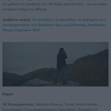
και μάλιστα σε προβολή από 4Κ λέιζερ προτζέκτορα - τον μοναδικό
σε θερινό σινεμά της Αθήνας.
Διαβάστε ακόμη
:
Οι εκπλήξεις, οι απουσίες, τα περίεργα των
υποψηφιοτήτων των βραβείων Ιρις της Ελληνικής Ακαδημίας
Κινηματογράφου 2021
Digger
14 Υποψηφιότητες
: Μεγάλου Μήκους Ταινίας Μυθοπλασίας |
Σκηνοθεσίας |Πρωτοεμφανιζόμενου Σκηνοθέτη | Σεναρίου | Α’