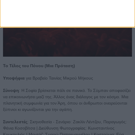
Το Τέλος του Πόνου (Μια Πρόταση)
Υποψήφια
για Βραβείο Ταινίας Μικρού Μήκους
Σύνοψη
: Η Σοφία βρίσκεται πάλι σε πανικό. Το Σύμπαν αποφασίζει
να επικοινωνήσει μαζί της. Άλλος ένας διάλογος με τον κόσμο. Μια
πλανητική συμφωνία για τον Άρη, όπου οι άνθρωποι ονειρεύονται
ξύπνιοι κι αγωνίζονται για την αγάπη.
Συντελεστές
: Σκηνοθεσία - Σενάριο: Ζακλίν Λέντζου, Παραγωγός:
Φένια Κοσοβίτσα | Διεύθυνση Φωτογραφίας: Κωνσταντίνος
Κουκουλιός | Μοντάζ: Σμαρώ Παπαευαγγέλου | Κοστούμια: Εύα