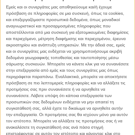
Εμείς και οι συνεργάτες μας αποθηκεύουμε και/ή έχουμε
πρόσβαση σε πληροφορίες σε μια συσκευή, όπως τα cookies,
και επεξεργαζόμαστε προσωπικά δεδομένα, όπως μοναδικοί
αναγνωριστικοί και προσαρμοσμένες πληροφορίες που
αποστέλλονται από μια συσκευή για εξατομικευμένες διαφημίσεις
και περιεχόμενο, μέτρηση διαφήμισης και περιεχομένου, έρευνα
ακροατηρίου και ανάπτυξη υπηρεσιών.
Με την άδειά σας, εμείς
και οι συνεργάτες μας ενδέχεται να χρησιμοποιήσουμε ακριβή
Kala Azar
δεδομένα γεωγραφικής τοποθεσίας και ταυτοποίησης μέσω
σάρωσης συσκευών. Μπορείτε να κάνετε κλικ για να συναινέσετε
2 Υποψηφιότητες
: Α’ Γυναικείου Ρόλου | Σχεδιασμού Μακιγιάζ,
στην επεξεργασία από εμάς και τους συνεργάτες μας όπως
Κομμώσεων και Ειδικών Εφφέ
περιγράφεται παραπάνω. Εναλλακτικά, μπορείτε να αποκτήσετε
πρόσβαση σε πιο λεπτομερείς πληροφορίες και να αλλάξετε τις
Σύνοψη
: Στις παρυφές μιας πόλης κάπου στη νότια Ευρώπη, ένα
προτιμήσεις σας πριν συναινέσετε ή να αρνηθείτε να
νεαρό ζευγάρι έχει ως δουλειά να συλλέγει τα νεκρά κατοικίδια από
συναινέσετε.
Λάβετε υπόψη ότι κάποια επεξεργασία των
τα σπίτια των ιδιοκτητών τους, ώστε να τα μεταφέρει στο
προσωπικών σας δεδομένων ενδέχεται να μην απαιτεί τη
αποτεφρωτήριο και να τους επιστρέφει τις στάχτες τους. Έξω από
συγκατάθεσή σας, αλλά έχετε το δικαίωμα να αρνηθείτε αυτήν
αυτό το επαγγελματικό πλαίσιο, συλλέγουν και αποτεφρώνουν
την επεξεργασία. Οι προτιμήσεις σας θα ισχύουν μόνο για αυτόν
νεκρά ζώα, τα οποία βρίσκουν στις άκρες του δρόμου, καθώς
τον ιστότοπο. Μπορείτε να αλλάξετε τις προτιμήσεις σας ή να
οδηγούν με το αυτοκίνητό τους που μοιάζει να είναι και το ίδιο τους
ανακαλέσετε τη συγκατάθεσή σας ανά πάσα στιγμή
το σπίτι. Σε αυτόν τον ατέρμονο κύκλο ζωής, άνθρωποι και ζώα
επιστρέφοντας σε αυτόν τον ιστότοπο και κάνοντας κλικ στο
συνυπάρχουν αρμονικά, μέχρι τη στιγμή που το ζευγάρι γίνεται