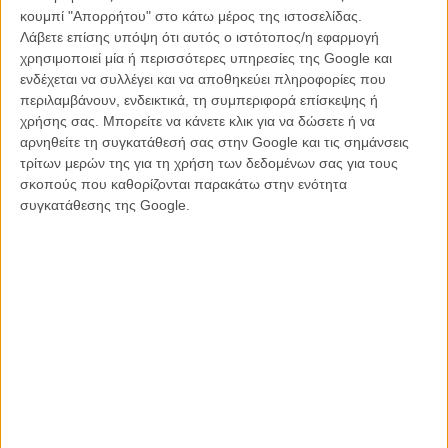
κουμπί "Απορρήτου" στο κάτω μέρος της ιστοσελίδας.
υπεύθυνο για το θάνατο ενός ζώου.
Λάβετε επίσης υπόψη ότι αυτός ο ιστότοπος/η εφαρμογή
χρησιμοποιεί μία ή περισσότερες υπηρεσίες της Google και
Συντελεστές
: Σενάριο - Σκηνοθεσία: Τζάνις Ραφαηλίδου |
ενδέχεται να συλλέγει και να αποθηκεύει πληροφορίες που
Παραγωγοί: Κωνσταντίνος Κοντοβράκης, Γιώργος Καρναβάς |
περιλαμβάνουν, ενδεικτικά, τη συμπεριφορά επίσκεψης ή
Διεύθυνση Φωτογραφίας: Θοδωρής Μιχόπουλος | Μοντάζ: Patrick
χρήσης σας. Μπορείτε να κάνετε κλικ για να δώσετε ή να
Minks | Μουσική: LOOR, Gwilym Sainsbury | Σκηνικά: Έλενα
αρνηθείτε τη συγκατάθεσή σας στην Google και τις σημάνσεις
Βαρδαβά | Κοστούμια: Βασίλης Μπαρμπαρίγος | Ήχος: Νίκος
τρίτων μερών της για τη χρήση των δεδομένων σας για τους
Κωνσταντίνου, Marc Lizier, Μακιγάζ: Σίσσυ Πετροπούλου |
σκοπούς που καθορίζονται παρακάτω στην ενότητα
Πρωταγωνιστούν: Πηνελόπη Τσιλίκα, Δημήτρης Λάλος, Michelle
συγκατάθεσης της Google.
Valley, Τάσος Ραφαηλίδης και Oğuz Han Kaya
Προβολή
: Παρασκευή 4 Ιουνίου, 22.30