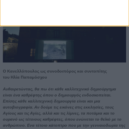
Ο Κανελλόπουλος ως συνοδοιπόρος και συντοπίτης
του Ηλία Παπαμόσχου
Αυθαιρετώντας, θα πω ότι κάθε καλλιτεχνικό δημιούργημα
είναι ένα καθρέφτης όπου ο δημιουργός ενδοσκοπείται.
Επίσης κάθε καλλιτεχνική δημιουργία είναι και μια
αυτοβιογραφία. Αν δούμε τις εικόνες στις εκκλησίες, τους
Αγίους και τις Αγίες, αλλά και τις λίμνες, τα ποτάμια και το
ουρανό ως τέτοιους καθρέφτες, όπου ενώνεται το θεϊκό με το
ανθρώπινο. Ενα τέτοιο κάτοπτρο που με την γενναιοδωρία της