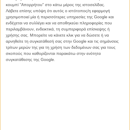
κουμπί "Απορρήτου" στο κάτω μέρος της ιστοσελίδας.
Λάβετε επίσης υπόψη ότι αυτός ο ιστότοπος/η εφαρμογή
χρησιμοποιεί μία ή περισσότερες υπηρεσίες της Google και
ενδέχεται να συλλέγει και να αποθηκεύει πληροφορίες που
περιλαμβάνουν, ενδεικτικά, τη συμπεριφορά επίσκεψης ή
Λίγες ώρες πριν την προβολή, ηχεία που βρίσκονται τοποθετημένα
χρήσης σας. Μπορείτε να κάνετε κλικ για να δώσετε ή να
σε σημεία του χωριού μέσα στο ζεστό μεσημέρι διακόπτουν το
αρνηθείτε τη συγκατάθεσή σας στην Google και τις σημάνσεις
ρυθμό της συγκομιδής των θρυλικών ροδακίνων της περιοχής στον
τρίτων μερών της για τη χρήση των δεδομένων σας για τους
οποίο ζουν οι Βελβεντινοί - ανακοινώνουν την προβολή για το
σκοπούς που καθορίζονται παρακάτω στην ενότητα
βράδυ. Από μια ώρα και πιο πριν από την προγραμματισμένη ώρα
συγκατάθεσης της Google.
έναρξης, στο τρίστρατο φτάνουν άνθρωποι, διαφορετικών ηλικιών
από όλες τις κατευθύνσεις του χωριού και διαλέγουν τη θέση τους.
Συζητούν, θυμούνται, αφηγούνται… Το ίδιο έκαναν και τα δύο
περίπου 24ωρα που μείναμε εκεί. Εκεί όπου το 1960 ο Τάκης
Κανελλόπουλος γύρισε τον «Μακεδονικό Γάμο» χωρίς να ξέρει (ή
μήπως το γνώριζε;) ότι θα άλλαζε για πάντα το ελληνικό σινεμά.
Ο ερχομός μας στο χωριό και η επικείμενη προβολή της ταινίας που
65 χρόνια πριν τοποθέτησε με τον πιο εμβληματικό τρόπο το
Βελβεντό στον κινηματογραφικό χάρτη της χώρας, έχει ανασύρει
ξανά τις μνήμες από την εποχή. Ολοι μιλούν για τον γαμπρό της
ταινίας που ήθελε διακαώς το ρόλο (τον κέρδισε τελικά αφού του