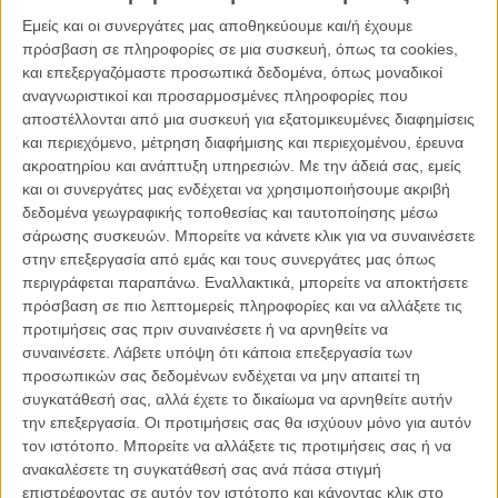
Εμείς και οι συνεργάτες μας αποθηκεύουμε και/ή έχουμε
πρόσβαση σε πληροφορίες σε μια συσκευή, όπως τα cookies,
και επεξεργαζόμαστε προσωπικά δεδομένα, όπως μοναδικοί
αναγνωριστικοί και προσαρμοσμένες πληροφορίες που
αποστέλλονται από μια συσκευή για εξατομικευμένες διαφημίσεις
και περιεχόμενο, μέτρηση διαφήμισης και περιεχομένου, έρευνα
ακροατηρίου και ανάπτυξη υπηρεσιών.
Με την άδειά σας, εμείς
και οι συνεργάτες μας ενδέχεται να χρησιμοποιήσουμε ακριβή
δεδομένα γεωγραφικής τοποθεσίας και ταυτοποίησης μέσω
σάρωσης συσκευών. Μπορείτε να κάνετε κλικ για να συναινέσετε
στην επεξεργασία από εμάς και τους συνεργάτες μας όπως
περιγράφεται παραπάνω. Εναλλακτικά, μπορείτε να αποκτήσετε
πρόσβαση σε πιο λεπτομερείς πληροφορίες και να αλλάξετε τις
προτιμήσεις σας πριν συναινέσετε ή να αρνηθείτε να
συναινέσετε.
Λάβετε υπόψη ότι κάποια επεξεργασία των
προσωπικών σας δεδομένων ενδέχεται να μην απαιτεί τη
συγκατάθεσή σας, αλλά έχετε το δικαίωμα να αρνηθείτε αυτήν
την επεξεργασία. Οι προτιμήσεις σας θα ισχύουν μόνο για αυτόν
τον ιστότοπο. Μπορείτε να αλλάξετε τις προτιμήσεις σας ή να
ανακαλέσετε τη συγκατάθεσή σας ανά πάσα στιγμή
επιστρέφοντας σε αυτόν τον ιστότοπο και κάνοντας κλικ στο