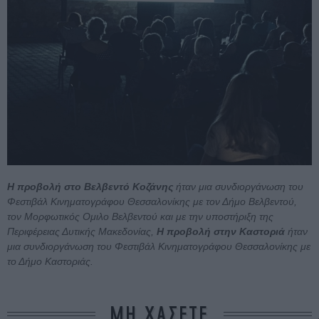
Η προβολή στο Βελβεντό Κοζάνης
ήταν μια συνδιοργάνωση του
Φεστιβάλ Κινηματογράφου Θεσσαλονίκης με τον Δήμο Βελβεντού,
τον Μορφωτικός Ομιλο Βελβεντού και με την υποστήριξη της
Περιφέρειας Δυτικής Μακεδονίας,
Η προβολή στην Καστοριά
ήταν
μια συνδιοργάνωση του Φεστιβάλ Κινηματογράφου Θεσσαλονίκης με
το Δήμο Καστοριάς.
ΜΗ ΧΑΣΕΤΕ