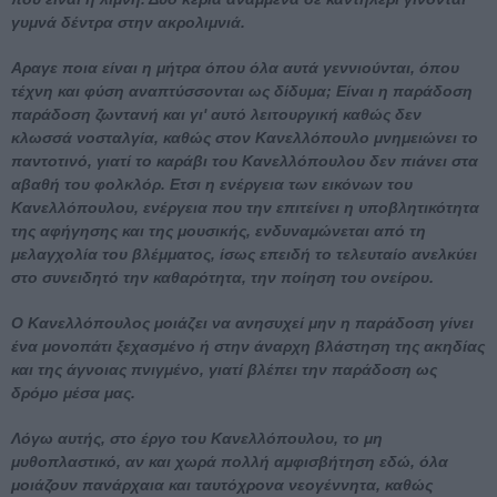
γυμνά δέντρα στην ακρολιμνιά.
Αραγε ποια είναι η μήτρα όπου όλα αυτά γεννιούνται, όπου
τέχνη και φύση αναπτύσσονται ως δίδυμα; Είναι η παράδοση
παράδοση ζωντανή και γι' αυτό λειτουργική καθώς δεν
κλωσσά νοσταλγία, καθώς στον Κανελλόπουλο μνημειώνει το
παντοτινό, γιατί το καράβι του Κανελλόπουλου δεν πιάνει στα
αβαθή του φολκλόρ. Ετσι η ενέργεια των εικόνων του
Κανελλόπουλου, ενέργεια που την επιτείνει η υποβλητικότητα
της αφήγησης και της μουσικής, ενδυναμώνεται από τη
μελαγχολία του βλέμματος, ίσως επειδή το τελευταίο ανελκύει
στο συνειδητό την καθαρότητα, την ποίηση του ονείρου.
Ο Κανελλόπουλος μοιάζει να ανησυχεί μην η παράδοση γίνει
ένα μονοπάτι ξεχασμένο ή στην άναρχη βλάστηση της ακηδίας
και της άγνοιας πνιγμένο, γιατί βλέπει την παράδοση ως
δρόμο μέσα μας.
Λόγω αυτής, στο έργο του Κανελλόπουλου, το μη
μυθοπλαστικό, αν και χωρά πολλή αμφισβήτηση εδώ, όλα
μοιάζουν πανάρχαια και ταυτόχρονα νεογέννητα, καθώς