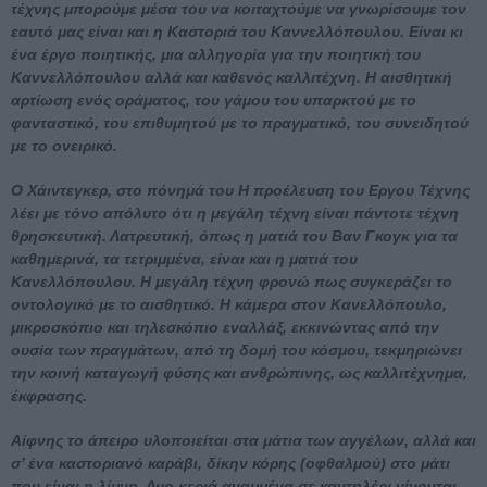
τέχνης μπορούμε μέσα του να κοιταχτούμε να γνωρίσουμε τον
εαυτό μας είναι και η Καστοριά του Καννελλόπουλου. Είναι κι
ένα έργο ποιητικής, μια αλληγορία για την ποιητική του
Καννελλόπουλου αλλά και καθενός καλλιτέχνη. Η αισθητική
αρτίωση ενός οράματος, του γάμου του υπαρκτού με το
φανταστικό, του επιθυμητού με το πραγματικό, του συνειδητού
με το ονειρικό.
Ο Χάιντεγκερ, στο πόνημά του Η προέλευση του Εργου Τέχνης
λέει με τόνο απόλυτο ότι η μεγάλη τέχνη είναι πάντοτε τέχνη
θρησκευτική. Λατρευτική, όπως η ματιά του Βαν Γκογκ για τα
καθημερινά, τα τετριμμένα, είναι και η ματιά του
Κανελλόπουλου. Η μεγάλη τέχνη φρονώ πως συγκεράζει το
οντολογικό με το αισθητικό. Η κάμερα στον Κανελλόπουλο,
μικροσκόπιο και τηλεσκόπιο εναλλάξ, εκκινώντας από την
ουσία των πραγμάτων, από τη δομή του κόσμου, τεκμηριώνει
την κοινή καταγωγή φύσης και ανθρώπινης, ως καλλιτέχνημα,
έκφρασης.
Αίφνης το άπειρο υλοποιείται στα μάτια των αγγέλων, αλλά και
σ’ ένα καστοριανό καράβι, δίκην κόρης (οφθαλμού) στο μάτι
που είναι η λίμνη. Δυο κεριά αναμμένα σε καντηλέρι γίνονται