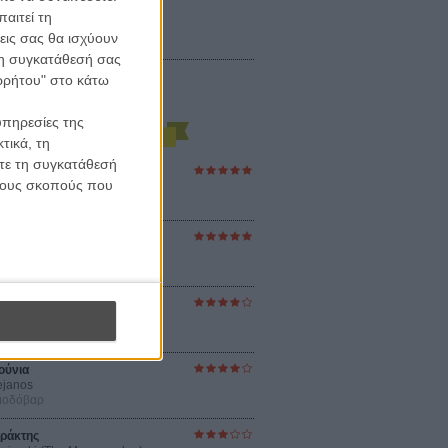
αιτεί τη
εις σας θα ισχύουν
 τη συγκατάθεσή σας
ορρήτου" στο κάτω
υπηρεσίες της
τικά, τη
ίτε τη συγκατάθεσή
ες Βερκμάιστερ
 τους σκοπούς που
ster Harmonies
ρ
στον Ηλιο
 the Sun
βενς
sey
ρ Νόλαν
ούνια
ejanos
μοδόβαρ
ράκτης