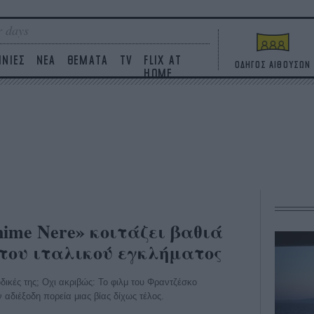
 days
ΙΝΙΕΣ
ΝΕΑ
ΘΕΜΑΤΑ
TV
FLIX AT
ΟΔΗΓΟΣ ΑΙΘΟΥΣΩΝ
HOME
nime Nere» κοιτάζει βαθιά
του ιταλικού εγκλήματος
ωδικές της; Οχι ακριβώς: Το φιλμ του Φραντζέσκο
 αδιέξοδη πορεία μιας βίας δίχως τέλος.