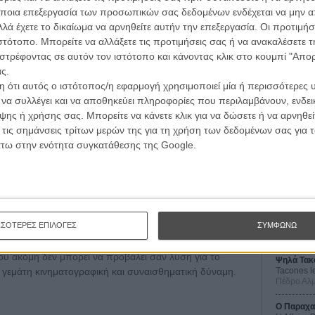
σει το έναυσμα σε έναν νέο κύκλο εγκλήματος να
ποια επεξεργασία των προσωπικών σας δεδομένων ενδέχεται να μην απ
λά έχετε το δικαίωμα να αρνηθείτε αυτήν την επεξεργασία. Οι προτιμήσ
ιστότοπο. Μπορείτε να αλλάξετε τις προτιμήσεις σας ή να ανακαλέσετε
οτα που να μην έχουμε ξαναδεί , όμως το κάνει με τρόπο
στρέφοντας σε αυτόν τον ιστότοπο και κάνοντας κλικ στο κουμπί "Απ
ς ανθρώπους και στον τρόπο που ο τόπος και οι
ς.
ήμην της δικής τους θέλησης, τους επιβάλει να
 ότι αυτός ο ιστότοπος/η εφαρμογή χρησιμοποιεί μία ή περισσότερες 
ι να συλλέγει και να αποθηκεύει πληροφορίες που περιλαμβάνουν, ενδεικ
ης ή χρήσης σας. Μπορείτε να κάνετε κλικ για να δώσετε ή να αρνηθε
Οι Αρμονί
 τις σημάνσεις τρίτων μερών της για τη χρήση των δεδομένων σας για
Werckmei
Μπέλα Τα
άτω στην ενότητα συγκατάθεσης της Google.
ούν την καρδιά της ‘ndrangheta, το φιλμ αποκτά μια
Μια Θέση 
νο αντίκτυπο, δίχως να προσθέτει οποιοδήποτε
A Place in
ία του οργανωμένου εγκλήματος.
Τζορτζ Στί
άζει μοιραία προδιαγεγραμμένη, όχι γιατί την έχουμε
Οδύσσεια
The Odys
ΣΣΟΤΕΡΕΣ ΕΠΙΛΟΓΕΣ
ΣΥΜΦΩΝΩ
, μα κυρίως γιατί μοιάζει βγαλμένη από τις σελίδες των
Κρίστοφε
α μιας γνώριμης κατάστασης, το «Anime Nere» κρατά
που ακόμη δεν μπορεί να προβάλει σαν λύση για το
Ψηλά Τακ
ι γεμάτη κινηματογραφική και συναισθηματική δύναμη.
Tacones l
Πέδρο Αλ
Ο Παραχα