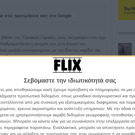
Βιμ Β
Συνέντ
ix στις προτιμήσεις σας στο Google
 βιβλίο του Τζιοακίνο Γκριάκο, ενος συγγραφέα που έχει
διαδραματίζεται η ιστορία του, στα βουνά του
ου μοιάζει συνυφασμένος με την ίδια την καρδιά της
αι εξίσου ισχυρή κι οργανωμένη με την πολύ πιο
ωση.
υ ο Λουίτζι, ένας από τους τρεις αδελφούς που
Σεβόμαστε την ιδιωτικότητά σας
στρώνει μια μεγάλη δουλειά με ένα καρτέλ ναρκωτικών
όκο, αξιοσέβαστος επιχειρηματίας εκ πρώτης όψεως
άτες μας αποθηκεύουμε και/ή έχουμε πρόσβαση σε πληροφορίες σε μια
 πίσω στο ορεινό χωριό του Αφρικο, όπου ο μεγάλος
ργαζόμαστε προσωπικά δεδομένα, όπως μοναδικοί αναγνωριστικοί και 
ρός, δουλεύοντας τα χωράφια του και ματαίως
στέλλονται από μια συσκευή για εξατομικευμένες διαφημίσεις και περ
 γιο του μακριά από το έγκλημα.
εχομένου, έρευνα ακροατηρίου και ανάπτυξη υπηρεσιών.
Με την άδειά σα
χεται να χρησιμοποιήσουμε ακριβή δεδομένα γεωγραφικής τοποθεσίας 
ρά από πάντα χέρι με χέρι με την βία, τον φόνο, την
ών. Μπορείτε να κάνετε κλικ για να συναινέσετε στην επεξεργασία απ
α μείνεις εκτός μοιάζει εκ προοιμίου καταδικασμένη και
ς περιγράφεται παραπάνω. Εναλλακτικά, μπορείτε να αποκτήσετε πρό
βία θα αγγίξει τα τρία αδέλφια και το ένστικτο της
ίες και να αλλάξετε τις προτιμήσεις σας πριν συναινέσετε ή να αρνηθεί