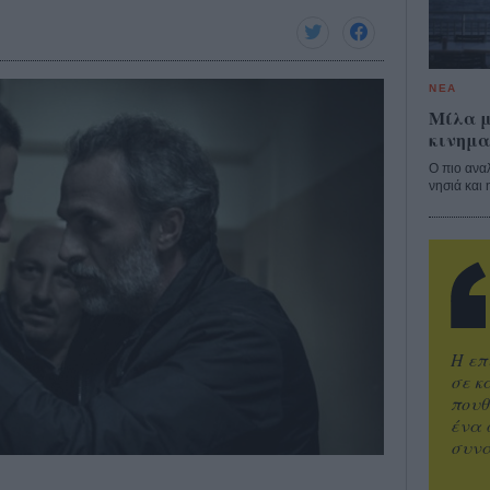
ΝΕΑ
Μίλα μ
κινημα
Ο πιο ανα
νησιά και 
Η επ
σε κ
πουθ
ένα 
συνα