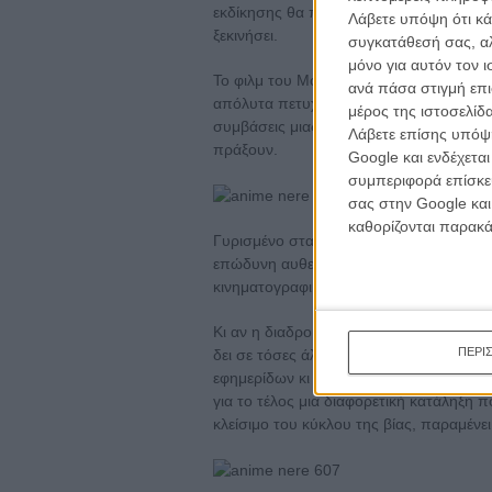
εκδίκησης θα πάρει το πάνω χέρι για δώ
Λάβετε υπόψη ότι κά
ξεκινήσει.
συγκατάθεσή σας, αλ
μόνο για αυτόν τον 
Το φιλμ του Μούντζι δεν περιγράφει τίπ
ανά πάσα στιγμή επι
απόλυτα πετυχημένο, επιμένοντας στου
μέρος της ιστοσελίδα
συμβάσεις μιας ζωής που έχει οριστεί ερ
Λάβετε επίσης υπόψη
πράξουν.
Google και ενδέχετα
συμπεριφορά επίσκεψ
σας στην Google και
καθορίζονται παρακ
Γυρισμένο στα ίδια τα χωριά που αποτελ
επώδυνη αυθεντικότητα και έναν επώδυ
κινηματογραφικό λούστρο στην μυθολογ
Κι αν η διαδρομή προς την κορύφωση μοι
ΠΕΡΙ
δει σε τόσες άλλες ταινίες πριν από αυτή
εφημερίδων κι από την επώδυνη αλήθει
για το τέλος μια διαφορετική κατάληξη 
κλείσιμο του κύκλου της βίας, παραμένε