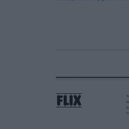
Τα
Ν
Θ
T