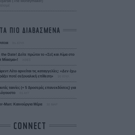
 Bojarski (The Moneymaker)
Σαλομέ
ΤΑ ΠΙΟ ΔΙΑΒΑΣΜΕΝΑ
σεια
01 ΙΟΥΛ
 the Date! Δείτε πρώτοι το «Σεξ και Αίμα στο
 Μίασμα»!
ΧΘΕΣ
άρεντ Λέτο αρνείται τις καταγγελίες: «Δεν έχω
ράξει ποτέ σεξουαλική επίθεση»
30 ΙΟΥΛ
αυτές ταινίες (+ 5 δροσερές επανεκδόσεις) για
Αύγουστο
01 ΑΥΓ
er-Man: Καινούργια Μέρα
30 ΜΑΡ
CONNECT