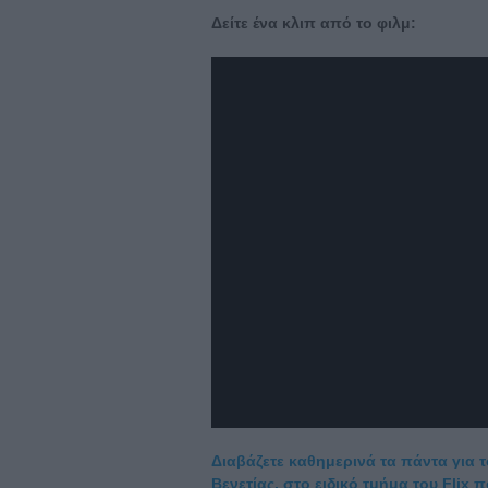
Δείτε ένα κλιπ από το φιλμ:
Διαβάζετε καθημερινά τα πάντα για 
Βενετίας, στο ειδικό τμήμα του Flix