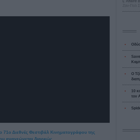
L’ Affaire
Ζαν-Πολ 
Οδύσ
Save
Καμπ
Ο Τζ
διαπ
10 κ
τον 
Spid
το 71ο Διεθνές Φεστιβάλ Κινηματογράφου της
 που ανανεώνεται διαρκώς