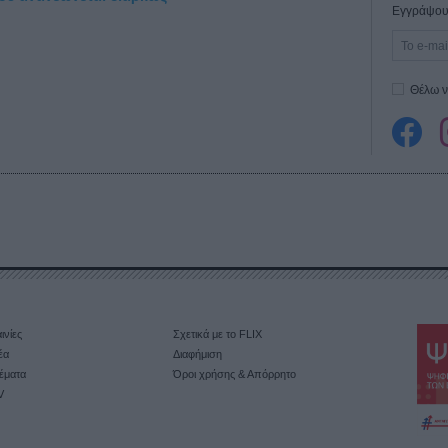
Εγγράψου 
Θέλω ν
ινίες
Σχετικά με το FLIX
έα
Διαφήμιση
έματα
Όροι χρήσης & Απόρρητο
V