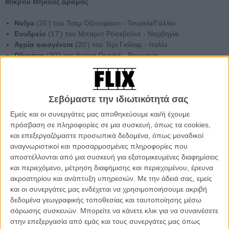
Μικρού Μήκους Δράμας
Nolya
(25’) του Τσεμ Οζτουφέκσι - Τουρκία/Γαλλία
Ενυδρείο
(17’) του Μπαρντ Ρόσεβολντ - Νορβηγία
Αγρία οικογένεια
(20’) του Τέρι Γκίλιαμ - Ιταλία
Οξυγόνο
(30’) της Αντίνα Πιντιλιέ - Ρουμανία
Να καταπιείς ένα βάτραχο
(10’) του Γιούργκις Κράσονς -
Λετονία
Τραγούδα μου να κοιμηθώ
(30’) του Μάγκνους Αρνεσεν -
Σεβόμαστε την ιδιωτικότητά σας
Πολωνία
Εμείς και οι συνεργάτες μας αποθηκεύουμε και/ή έχουμε
21:00
/
Βραβευμένες ταινίες 3ου Φεστιβάλ Ελληνικών Ταινιών
πρόσβαση σε πληροφορίες σε μια συσκευή, όπως τα cookies,
Μικρού Μήκους Δράμας
και επεξεργαζόμαστε προσωπικά δεδομένα, όπως μοναδικοί
αναγνωριστικοί και προσαρμοσμένες πληροφορίες που
Γεια σου Ανέστη
(18’) του Δημήτρη Κανελλόπουλου
αποστέλλονται από μια συσκευή για εξατομικευμένες διαφημίσεις
Toothbrushes
(5’) των Νίκου Μπρανίδη, Γιάννη Μπουγιούκα
και περιεχόμενο, μέτρηση διαφήμισης και περιεχομένου, έρευνα
Το πατάρι
(18’) του Μίνωα Νικολακάκη
ακροατηρίου και ανάπτυξη υπηρεσιών.
Με την άδειά σας, εμείς
Iris
(15’) του Αλέξανδρου Σιπσίδη
και οι συνεργάτες μας ενδέχεται να χρησιμοποιήσουμε ακριβή
Κόφ’ το!
(14’) του Βασίλη Καλαμάκη
δεδομένα γεωγραφικής τοποθεσίας και ταυτοποίησης μέσω
Κινητά στοιχεία
(17’) του Ανδρέα Σιαδήμα
σάρωσης συσκευών. Μπορείτε να κάνετε κλικ για να συναινέσετε
Ελένη
(13’) του Στέργιου Πάσχου
στην επεξεργασία από εμάς και τους συνεργάτες μας όπως
Ο μπαμπάς μου, ο Λένιν και ο Φρέντυ
(20’) της Ρηνιώς