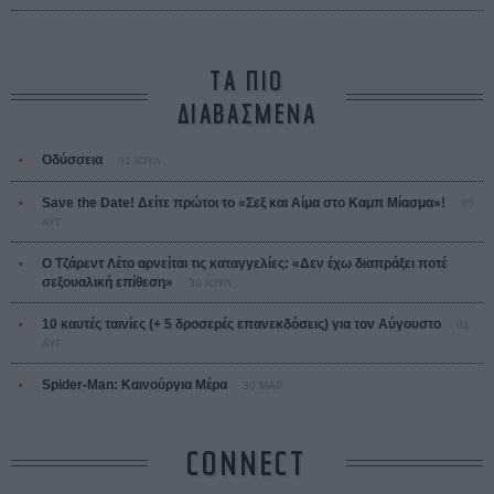
ΤΑ ΠΙΟ
ΔΙΑΒΑΣΜΕΝΑ
Οδύσσεια
01 ΙΟΥΛ
Save the Date! Δείτε πρώτοι το «Σεξ και Αίμα στο Καμπ Μίασμα»!
05
ΑΥΓ
Ο Τζάρεντ Λέτο αρνείται τις καταγγελίες: «Δεν έχω διαπράξει ποτέ
σεξουαλική επίθεση»
30 ΙΟΥΛ
10 καυτές ταινίες (+ 5 δροσερές επανεκδόσεις) για τον Αύγουστο
01
ΑΥΓ
Spider-Man: Καινούργια Μέρα
30 ΜΑΡ
CONNECT