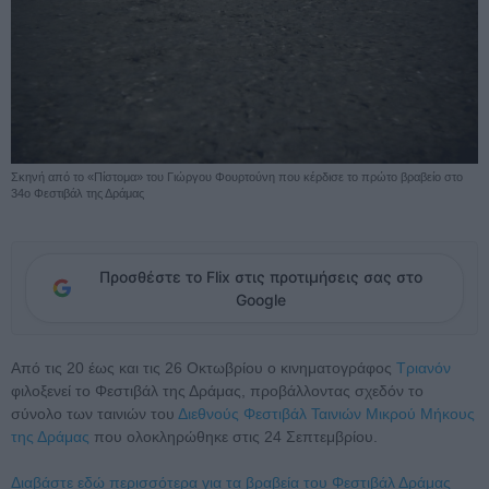
Σκηνή από το «Πίστομα» του Γιώργου Φουρτούνη που κέρδισε το πρώτο βραβείο στο
34ο Φεστιβάλ της Δράμας
Προσθέστε το Flix στις προτιμήσεις σας στο
Google
Από τις 20 έως και τις 26 Οκτωβρίου ο κινηματογράφος
Τριανόν
φιλοξενεί το Φεστιβάλ της Δράμας, προβάλλοντας σχεδόν το
σύνολο των ταινιών του
Διεθνούς Φεστιβάλ Ταινιών Μικρού Μήκους
της Δράμας
που ολοκληρώθηκε στις 24 Σεπτεμβρίου.
Διαβάστε εδώ περισσότερα για τα βραβεία του Φεστιβάλ Δράμας