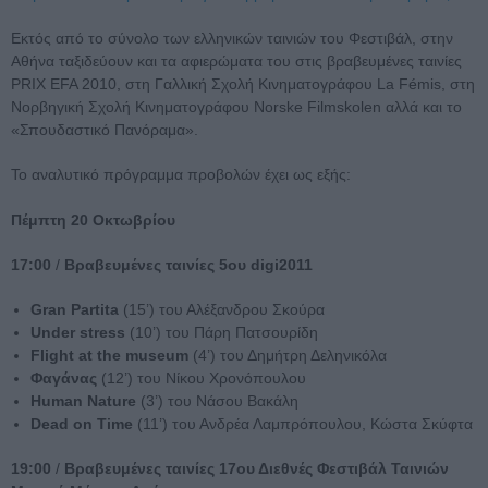
Εκτός από το σύνολο των ελληνικών ταινιών του Φεστιβάλ, στην
Αθήνα ταξιδεύουν και τα αφιερώματα του στις βραβευμένες ταινίες
PRIX EFA 2010, στη Γαλλική Σχολή Κινηματογράφου La Fémis, στη
Νορβηγική Σχολή Κινηματογράφου Norske Filmskolen αλλά και το
«Σπουδαστικό Πανόραμα».
Το αναλυτικό πρόγραμμα προβολών έχει ως εξής:
Πέμπτη 20 Οκτωβρίου
17:00
/
Βραβευμένες ταινίες 5ου digi2011
Gran Partita
(15’) του Αλέξανδρου Σκούρα
Under stress
(10’) του Πάρη Πατσουρίδη
Flight at the museum
(4’) του Δημήτρη Δεληνικόλα
Φαγάνας
(12’) του Νίκου Χρονόπουλου
Human Nature
(3’) του Νάσου Βακάλη
Dead on Time
(11’) του Ανδρέα Λαμπρόπουλου, Κώστα Σκύφτα
19:00
/
Βραβευμένες ταινίες 17ου Διεθνές Φεστιβάλ Ταινιών