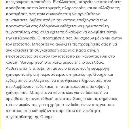
περιγράφεται παραπάνω. Εναλλακτικά, μπορείτε να αποκτήσετε
Δραγασάκη
πρόσβαση σε πιο λεπτομερείς πληροφορίες και να αλλάξετε τις
προτιμήσεις σας πριν συναινέσετε ή να αρνηθείτε να
23:00
-
Βραβευμένες ταινίες 34ου Φεστιβάλ Ελληνικών Ταινιών
συναινέσετε.
Λάβετε υπόψη ότι κάποια επεξεργασία των
Μικρού Μήκους Δράμας
προσωπικών σας δεδομένων ενδέχεται να μην απαιτεί τη
συγκατάθεσή σας, αλλά έχετε το δικαίωμα να αρνηθείτε αυτήν
Πίστομα
(18’) του Γιώργου Φουρτούνη
την επεξεργασία. Οι προτιμήσεις σας θα ισχύουν μόνο για αυτόν
Η νύφη
(6’) του Λευτέρη Χαρίτου
τον ιστότοπο. Μπορείτε να αλλάξετε τις προτιμήσεις σας ή να
Musikhof
(10’) του Θωμά Κιάου
ανακαλέσετε τη συγκατάθεσή σας ανά πάσα στιγμή
Τζαφάρ
(3’) της Νάνσυς Σπετσιώτη
επιστρέφοντας σε αυτόν τον ιστότοπο και κάνοντας κλικ στο
Ηγέτης
(28’) τους Γαβριήλ Τζάφκα
κουμπί "Απορρήτου" στο κάτω μέρος της ιστοσελίδας.
Λάβετε επίσης υπόψη ότι αυτός ο ιστότοπος/η εφαρμογή
Ελληνες του κόσμου
χρησιμοποιεί μία ή περισσότερες υπηρεσίες της Google και
ενδέχεται να συλλέγει και να αποθηκεύει πληροφορίες που
Make up
(20’) του Χρήστου Μασσαλά
περιλαμβάνουν, ενδεικτικά, τη συμπεριφορά επίσκεψης ή
If you have no place to cry
(11’) του Αριστοτέλη Μαραγκού
χρήσης σας. Μπορείτε να κάνετε κλικ για να δώσετε ή να
The fiddler
(16’) της Στελάνα Κληρή
αρνηθείτε τη συγκατάθεσή σας στην Google και τις σημάνσεις
τρίτων μερών της για τη χρήση των δεδομένων σας για τους
Παρασκευή 21 Οκτωβρίου
σκοπούς που καθορίζονται παρακάτω στην ενότητα
συγκατάθεσης της Google.
19:00
/
EUROPEAN FILM ACADEMY Βραβευμένες ταινίες EFA
2010