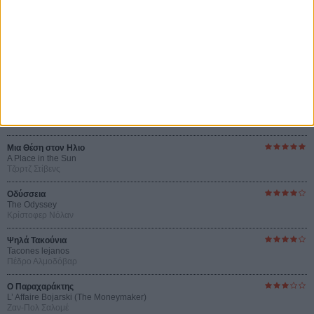
Οι Αρμονίες Βερκμάιστερ
Werckmeister Harmonies
Μπέλα Ταρ
Μια Θέση στον Ηλιο
A Place in the Sun
Τζορτζ Στίβενς
Οδύσσεια
The Odyssey
Κρίστοφερ Νόλαν
Ψηλά Τακούνια
Tacones lejanos
Πέδρο Αλμοδόβαρ
Ο Παραχαράκτης
L’ Affaire Bojarski (The Moneymaker)
Ζαν-Πολ Σαλομέ