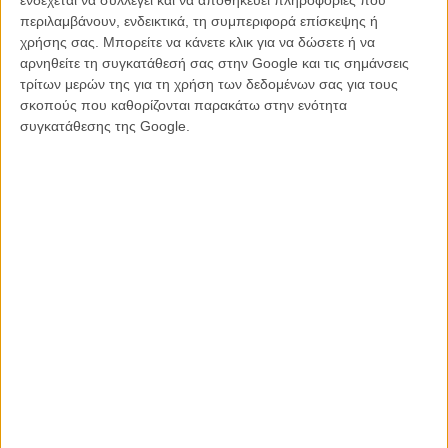
μήκους της, έχει ελπίδες να φτάσει στο κοινό της μόνο αν είναι
περιλαμβάνουν, ενδεικτικά, τη συμπεριφορά επίσκεψης ή
προϊόν σκληρής δουλειάς και αγάπης των συντελεστών της.
χρήσης σας. Μπορείτε να κάνετε κλικ για να δώσετε ή να
Ευτυχώς όμως που υπάρχει και το ίντερνετ!
αρνηθείτε τη συγκατάθεσή σας στην Google και τις σημάνσεις
τρίτων μερών της για τη χρήση των δεδομένων σας για τους
Το μέγεθος μετράει
;
σκοπούς που καθορίζονται παρακάτω στην ενότητα
συγκατάθεσης της Google.
Οποιος πει ότι δεν μετράει λέει ψέματα! : ) Το μέγεθος μίας ταινίας
δεν μετράει αρκεί να εξυπηρετεί μια ιδέα που θέλεις να εκφράσεις και
να καταφέρεις να την ολοκληρώσεις στο χρόνο που πραγματικά
χρειάζεται!
Δείτε φωτογραφίες από την ταινία «Κάποιος» (και τη σκηνοθέτιδά
της), στο gallery.
Δείτε, επίσης, το trailer της ταινίας στο παρακάτω video.
Μάθετε πληροφορίες και δείτε υλικό των ταινιών όλων των φετινών
υποψηφίων του Φεστιβάλ Δράμας εδώ
.
Tags:
δράμα,
Φεστιβάλ Δράμας,
Λίζα Αποστολοπούλου,
Μάξιμος
Μουμούρης,
Ορέστης Τζιόβας