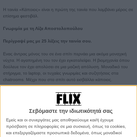
Η ταινία «Κάποιος» είναι η πρώτη της ταινία που λαμβάνει μέρος σε
επίσημα φεστιβάλ.
Γνωριμία με τη Λίζα Αποστολοπούλου
Περίγραψέ μας με 25 λέξεις την ταινία σου.
Ενας άντρας μόνος του σε ένα σπίτι περνάει μια ακόμα μοναχική
νύχτα. Η αγαπημένη του τον έχει εγκαταλείψει. Η βιομηχανία όπου
δούλευε τον έχει απολύσει σε μια μαζική απόλυση. Μοναδικό του
στήριγμα, το laptop, οι τυχαίες γνωριμίες και συζητήσεις στα
chatrooms. Μέχρι που στο σπίτι αυτό εισβάλλει κάποιος.
Πόσο σημαντικό είναι το φεστιβάλ της Δράμας για το ξεκίνημα
ενός σκηνοθέτη
;
Σεβόμαστε την ιδιωτικότητά σας
Το πρώτο φεστιβάλ όπου συμμετέχει ένας νέος σκηνοθέτης είναι
σίγουρα σημαντικό, γιατί είναι η πρώτη φορά που εκτίθεται στο
Εμείς και οι συνεργάτες μας αποθηκεύουμε και/ή έχουμε
ευρύ κοινό. Το φεστιβάλ Δράμας έχει καθιερωθεί σαν το πρώτο
πρόσβαση σε πληροφορίες σε μια συσκευή, όπως τα cookies,
φεστιβάλ όπου συμμετέχει ο Ελληνας σκηνοθέτης και είναι ένας
και επεξεργαζόμαστε προσωπικά δεδομένα, όπως μοναδικοί
πολύ σημαντικός θεσμός.