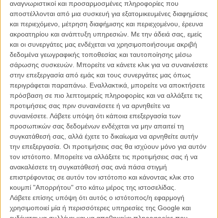
αναγνωριστικοί και προσαρμοσμένες πληροφορίες που
αποστέλλονται από μια συσκευή για εξατομικευμένες διαφημίσεις
Πώς θα βαθμολογούσες την κρατική υποστήριξη στους νέους
και περιεχόμενο, μέτρηση διαφήμισης και περιεχομένου, έρευνα
κινηματογραφιστές
;
ακροατηρίου και ανάπτυξη υπηρεσιών.
Με την άδειά σας, εμείς
και οι συνεργάτες μας ενδέχεται να χρησιμοποιήσουμε ακριβή
Δεν ξέρω για ποιο πράγμα μου μιλάτε! Η αλήθεια είναι ότι ακόμα δεν
δεδομένα γεωγραφικής τοποθεσίας και ταυτοποίησης μέσω
έχω κάποια προσωπική εμπειρία για να έχω ξεκάθαρη εικόνα,
σάρωσης συσκευών. Μπορείτε να κάνετε κλικ για να συναινέσετε
ελπίζω τα πράγματα να είναι τουλάχιστον λίγο καλύτερα από ό,τι
στην επεξεργασία από εμάς και τους συνεργάτες μας όπως
ακούγεται...
περιγράφεται παραπάνω. Εναλλακτικά, μπορείτε να αποκτήσετε
πρόσβαση σε πιο λεπτομερείς πληροφορίες και να αλλάξετε τις
Τι ρόλο πιστεύεις ότι μπορεί να παίξει η μικρού μήκους ταινία
προτιμήσεις σας πριν συναινέσετε ή να αρνηθείτε να
στην πρόσφατη «άνθιση» του ελληνικού κινηματογράφου
;
συναινέσετε.
Λάβετε υπόψη ότι κάποια επεξεργασία των
προσωπικών σας δεδομένων ενδέχεται να μην απαιτεί τη
Οι μικρού μήκους ταινίες ήταν και είναι τρόποι έκφρασης και
συγκατάθεσή σας, αλλά έχετε το δικαίωμα να αρνηθείτε αυτήν
πειραματισμού που συμβάλλουν πάντα σε οποιαδήποτε
την επεξεργασία. Οι προτιμήσεις σας θα ισχύουν μόνο για αυτόν
καλλιτεχνική - κινηματογραφική δημιουργία. Επομένως εννοείται ότι
τον ιστότοπο. Μπορείτε να αλλάξετε τις προτιμήσεις σας ή να
παίζει σημαντικό ρόλο και στην άνθιση του κινηματογράφου.
ανακαλέσετε τη συγκατάθεσή σας ανά πάσα στιγμή
επιστρέφοντας σε αυτόν τον ιστότοπο και κάνοντας κλικ στο
Ποιοι είναι οι τρόποι για να φτάσει η μικρού μήκους ταινία στο
κουμπί "Απορρήτου" στο κάτω μέρος της ιστοσελίδας.
κοινό της
;
Λάβετε επίσης υπόψη ότι αυτός ο ιστότοπος/η εφαρμογή
χρησιμοποιεί μία ή περισσότερες υπηρεσίες της Google και
Ισως να ακουστεί ρομαντικό αλλά μία ταινία, ανεξαρτήτως του
ενδέχεται να συλλέγει και να αποθηκεύει πληροφορίες που