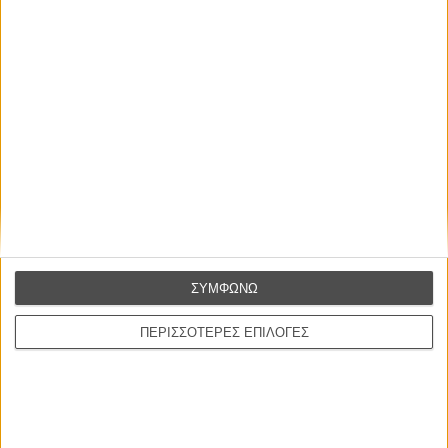
Οι Αρμονίες Βερκμάιστερ
Werckmeister Harmonies
Μπέλα Ταρ
Μια Θέση στον Ηλιο
A Place in the Sun
Τζορτζ Στίβενς
Οδύσσεια
The Odyssey
Κρίστοφερ Νόλαν
Ψηλά Τακούνια
ΣΥΜΦΩΝΩ
Tacones lejanos
Πέδρο Αλμοδόβαρ
ΠΕΡΙΣΣΟΤΕΡΕΣ ΕΠΙΛΟΓΕΣ
Ο Παραχαράκτης
L’ Affaire Bojarski (The Moneymaker)
Ζαν-Πολ Σαλομέ