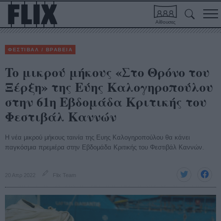
Αίθουσες
ΦΕΣΤΙΒΑΛ / ΒΡΑΒΕΙΑ
To μικρού μήκους «Στο Θρόνο του
Ξέρξη» της Εύης Καλογηροπούλου
στην 61η Εβδομάδα Κριτικής του
Φεστιβάλ Kαννών
H νέα μικρού μήκους ταινία της Ευης Καλογηροπούλου θα κάνει
παγκόσμια πρεμιέρα στην Εβδομάδα Κριτικής του Φεστιβάλ Καννών.
20 Απρ 2022
Flix Team