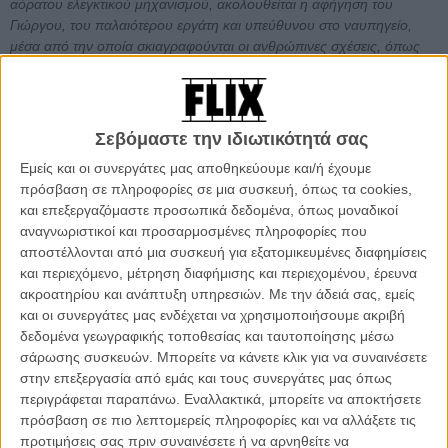
αόρατου ελεγκτικού μηχανισμού, ακολουθείται η αφήγηση του
Γιώργου, του παλαιότερου εργάτη και υπεύθυνου στο ναυπηγείο,
μέσα από την οποία σκιαγραφούνται οι ανθρώπινες σχέσεις, όπως
αυτές διαμορφώνονται σε μια οργουελιανή καθημερινότητα όπου το
οπτικό υποτάσσει το συγκινησιακό. Ο Γιώργος, μία φορά τον μήνα,
κάνει τη διαδρομή από το Πέραμα στη Σαλαμίνα απέναντι. Τόσο ο
ίδιος όσο και οι νέοι εργάτες κοιτάζουν μία το βουνό του Περάματος
Σεβόμαστε την ιδιωτικότητά σας
και μία απέναντι, χωρίς να ξέρουν τι να περιμένουν ή τι θα πρέπει να
Εμείς και οι συνεργάτες μας αποθηκεύουμε και/ή έχουμε
κάνουν. Σύμφωνα με τον τοπικό μύθο, ο Πέρσης βασιλιάς Ξέρξης
πρόσβαση σε πληροφορίες σε μια συσκευή, όπως τα cookies,
παρακολούθησε τη συντριπτική ήττα του στόλου του από τον θρόνο
και επεξεργαζόμαστε προσωπικά δεδομένα, όπως μοναδικοί
του στις βραχώδεις κορυφές του όρους Αιγάλεω, στο σημερινό
αναγνωριστικοί και προσαρμοσμένες πληροφορίες που
Πέραμα.
αποστέλλονται από μια συσκευή για εξατομικευμένες διαφημίσεις
και περιεχόμενο, μέτρηση διαφήμισης και περιεχομένου, έρευνα
Αυτή είναι η υπόθεση της νέας ταινίας μικρού μήκους της Εύης
ακροατηρίου και ανάπτυξη υπηρεσιών.
Με την άδειά σας, εμείς
Καλογηροπούλου, που
το 2020 συμμετείχε στο επίσημο
και οι συνεργάτες μας ενδέχεται να χρησιμοποιήσουμε ακριβή
διαγωνιστικό των ταινιών μικρού μήκους του Φεστιβάλ Καννών με
δεδομένα γεωγραφικής τοποθεσίας και ταυτοποίησης μέσω
το «Motorway '65».
σάρωσης συσκευών. Μπορείτε να κάνετε κλικ για να συναινέσετε
στην επεξεργασία από εμάς και τους συνεργάτες μας όπως
περιγράφεται παραπάνω. Εναλλακτικά, μπορείτε να αποκτήσετε
πρόσβαση σε πιο λεπτομερείς πληροφορίες και να αλλάξετε τις
προτιμήσεις σας πριν συναινέσετε ή να αρνηθείτε να