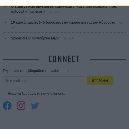
Ο Τζάρεντ Λέτο αρνείται τις καταγγελίες: «Δεν έχω διαπράξει ποτέ
σεξουαλική επίθεση»
30 ΙΟΥΛ
10 καυτές ταινίες (+ 5 δροσερές επανεκδόσεις) για τον Αύγουστο
01
ΑΥΓ
Spider-Man: Καινούργια Μέρα
30 ΜΑΡ
CONNECT
Εγγράψου στο εβδομαδιαίο newsletter μας.
ΕΓΓΡΑΦΗ
Θέλω να λαμβάνω τα newsletter σας.