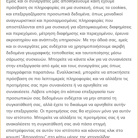
Εμείς και οι συνεργάτες μας αποθηκεύουμε και/ή έχουμε
μπουκάλια φτηνής σαμπάνιας που πληρώνουν πανάκριβα. Σήμερα,
πρόσβαση σε πληροφορίες σε μια συσκευή, όπως τα cookies,
η Ανζελίκ φορώντας τις χρυσές της αλυσίδες, τα λεοπάρ της
και επεξεργαζόμαστε προσωπικά δεδομένα, όπως μοναδικοί
παντελόνια, τις ρυτίδες και την παρακμή της επιμένει στον ίδιο
αναγνωριστικοί και προσαρμοσμένες πληροφορίες που
τρόπο ζωής. Μένει σ' ένα μικρό δωματιάκι πάνω από το καμπαρέ,
αποστέλλονται από μια συσκευή για εξατομικευμένες διαφημίσεις
διασκεδάζει με τις συναδέλφους που είναι και οι μοναδικές φίλες της,
και περιεχόμενο, μέτρηση διαφήμισης και περιεχομένου, έρευνα
πίνει μέχρι το ξημέρωμα. Οταν ένας παλιός πελάτης της, ένας
ακροατηρίου και ανάπτυξη υπηρεσιών.
Με την άδειά σας, εμείς
καλόκαρδος συνταξιούχος ανθρακωρύχος, εμφανίζεται ξανά στη
και οι συνεργάτες μας ενδέχεται να χρησιμοποιήσουμε ακριβή
ζωή της και της ζητά να τον παντρευτεί, οι ισορροπίες ταράζονται.
δεδομένα γεωγραφικής τοποθεσίας και ταυτοποίησης μέσω
Είναι τυχαίο ότι αυτό το «Party Girl» (παρόλα τα 4 παιδιά της) δεν
σάρωσης συσκευών. Μπορείτε να κάνετε κλικ για να συναινέσετε
επιδίωξε τόσα χρόνια μία σταθερότητα στην προσωπική της ζωή;
στην επεξεργασία από εμάς και τους συνεργάτες μας όπως
Είναι ικανή να το καταφέρει σήμερα; Τι την τρομάζει περισσότερο: η
περιγράφεται παραπάνω. Εναλλακτικά, μπορείτε να αποκτήσετε
μοναξιά ή ο συμβιβασμός μίας μικροαστικής καθημερινότητας;
πρόσβαση σε πιο λεπτομερείς πληροφορίες και να αλλάξετε τις
προτιμήσεις σας πριν συναινέσετε ή να αρνηθείτε να
Η πρωτοπορία του «Party Girl» δεν είναι το στόρι του. Αλλά το
συναινέσετε.
Λάβετε υπόψη ότι κάποια επεξεργασία των
γεγονός ότι ο Σάμιουελ Θις (ένας από τους 3 φίλους και
προσωπικών σας δεδομένων ενδέχεται να μην απαιτεί τη
συμφοιτητές στη σκηνοθεσία που ανέλαβαν το εγχείρημα) είναι ο
συγκατάθεσή σας, αλλά έχετε το δικαίωμα να αρνηθείτε αυτήν
γιος της πραγματικής Ανζελίκ Λιντσενμπέργκερ, η οποία παίζει τον
την επεξεργασία. Οι προτιμήσεις σας θα ισχύουν μόνο για αυτόν
εαυτό της, πλαισιωμένη από όλα τα μέλη της πραγματικής της
τον ιστότοπο. Μπορείτε να αλλάξετε τις προτιμήσεις σας ή να
οικογένειας και τις φίλες της από το καμπαρέ. Το σκηνοθετικό τρίο
ανακαλέσετε τη συγκατάθεσή σας ανά πάσα στιγμή
ακολουθεί τους ερασιτέχνες ηθοποιούς με κάμερες στον ώμο, τους
επιστρέφοντας σε αυτόν τον ιστότοπο και κάνοντας κλικ στο
επιτρέπει να αυτοσχεδιάζουν και τους αφήνει χώρο να μας
κουμπί "Απορρήτου" στο κάτω μέρος της ιστοσελίδας.
αφηγηθούν την πραγματική αυτή ιστορία μέσα από μία