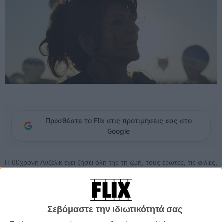
Προσθέστε το Flix στις προτιμήσεις σας στο
Google
H 60χρονη Ανζελίκ έχει ζήσει όλη της τη ζωή, τους έρωτες, τις φιλίες,
τις μέρες και -κυρίως- τις νύχτες της στα καμπαρέ της εθνικής οδού
που ενώνουν τα white trash σύνορα της Γαλλίας με τη Γερμανία.
Εδώ και 40 χρόνια, εργάτες, ανθρακωρύχοι, νταλικέρηδες τη
βλέπουν να χορεύει αισθησιακά στην ημιφωτισμένη πίστα και τη
Σεβόμαστε την ιδιωτικότητά σας
στριμώχνουν σ' ένα καναπεδάκι των σεπαρέ, με αντάλλαγμα