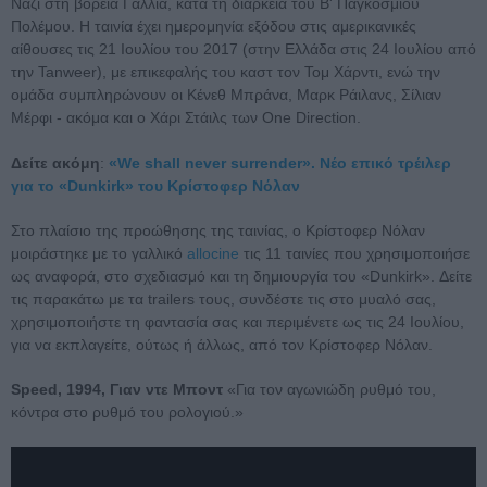
Ναζί στη βόρεια Γαλλία, κατά τη διάρκεια του Β' Παγκοσμίου
Πολέμου. Η ταινία έχει ημερομηνία εξόδου στις αμερικανικές
αίθουσες τις 21 Ιουλίου του 2017 (στην Ελλάδα στις 24 Ιουλίου από
την Tanweer), με επικεφαλής του καστ τον Τομ Χάρντι, ενώ την
ομάδα συμπληρώνουν οι Κένεθ Μπράνα, Μαρκ Ράιλανς, Σίλιαν
Μέρφι - ακόμα και ο Χάρι Στάιλς των One Direction.
Δείτε ακόμη
:
«We shall never surrender». Νέο επικό τρέιλερ
για το «Dunkirk» του Κρίστοφερ Νόλαν
Στο πλαίσιο της προώθησης της ταινίας, ο Κρίστοφερ Νόλαν
μοιράστηκε με το γαλλικό
allocine
τις 11 ταινίες που χρησιμοποιήσε
ως αναφορά, στο σχεδιασμό και τη δημιουργία του «Dunkirk». Δείτε
τις παρακάτω με τα trailers τους, συνδέστε τις στο μυαλό σας,
χρησιμοποιήστε τη φαντασία σας και περιμένετε ως τις 24 Ιουλίου,
για να εκπλαγείτε, ούτως ή άλλως, από τον Κρίστοφερ Νόλαν.
Speed, 1994, Γιαν ντε Μποντ
«Για τον αγωνιώδη ρυθμό του,
κόντρα στο ρυθμό του ρολογιού.»