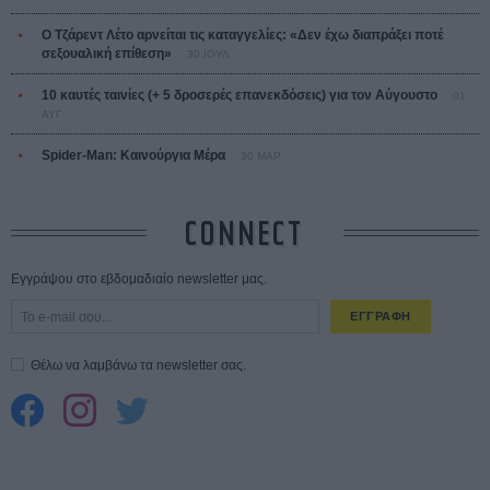
Ο Τζάρεντ Λέτο αρνείται τις καταγγελίες: «Δεν έχω διαπράξει ποτέ
σεξουαλική επίθεση»
30 ΙΟΥΛ
10 καυτές ταινίες (+ 5 δροσερές επανεκδόσεις) για τον Αύγουστο
01
ΑΥΓ
Spider-Man: Καινούργια Μέρα
30 ΜΑΡ
CONNECT
Εγγράψου στο εβδομαδιαίο newsletter μας.
ΕΓΓΡΑΦΗ
Θέλω να λαμβάνω τα newsletter σας.