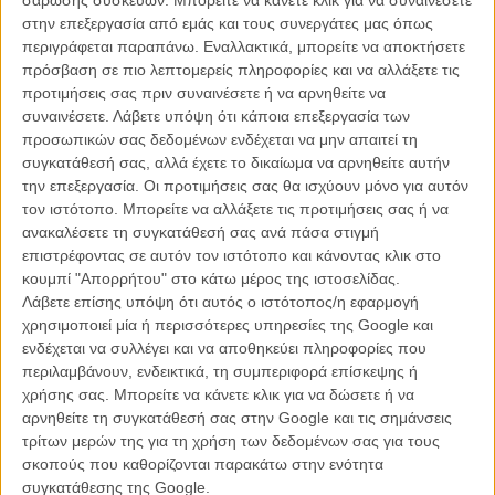
σάρωσης συσκευών. Μπορείτε να κάνετε κλικ για να συναινέσετε
στην επεξεργασία από εμάς και τους συνεργάτες μας όπως
περιγράφεται παραπάνω. Εναλλακτικά, μπορείτε να αποκτήσετε
πρόσβαση σε πιο λεπτομερείς πληροφορίες και να αλλάξετε τις
προτιμήσεις σας πριν συναινέσετε ή να αρνηθείτε να
συναινέσετε.
Λάβετε υπόψη ότι κάποια επεξεργασία των
προσωπικών σας δεδομένων ενδέχεται να μην απαιτεί τη
συγκατάθεσή σας, αλλά έχετε το δικαίωμα να αρνηθείτε αυτήν
την επεξεργασία. Οι προτιμήσεις σας θα ισχύουν μόνο για αυτόν
τον ιστότοπο. Μπορείτε να αλλάξετε τις προτιμήσεις σας ή να
ανακαλέσετε τη συγκατάθεσή σας ανά πάσα στιγμή
επιστρέφοντας σε αυτόν τον ιστότοπο και κάνοντας κλικ στο
κουμπί "Απορρήτου" στο κάτω μέρος της ιστοσελίδας.
Λάβετε επίσης υπόψη ότι αυτός ο ιστότοπος/η εφαρμογή
χρησιμοποιεί μία ή περισσότερες υπηρεσίες της Google και
ενδέχεται να συλλέγει και να αποθηκεύει πληροφορίες που
Το Μεροκάματο του Τρόμου, 1953, Ανρί-Ζορζ Κλουζό
«Αλλη μια
περιλαμβάνουν, ενδεικτικά, τη συμπεριφορά επίσκεψης ή
κλασική ταινία αγωνίας...»
χρήσης σας. Μπορείτε να κάνετε κλικ για να δώσετε ή να
αρνηθείτε τη συγκατάθεσή σας στην Google και τις σημάνσεις
τρίτων μερών της για τη χρήση των δεδομένων σας για τους
σκοπούς που καθορίζονται παρακάτω στην ενότητα
συγκατάθεσης της Google.