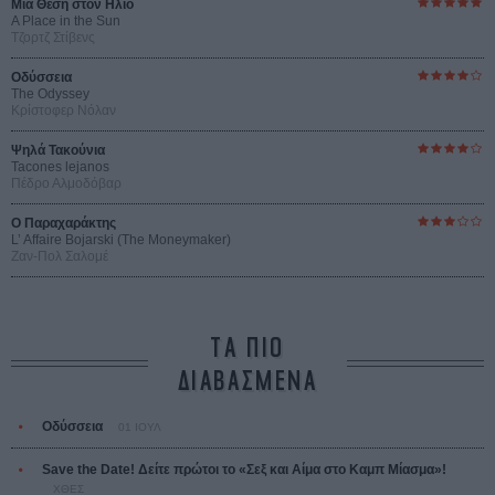
Μια Θέση στον Ηλιο
A Place in the Sun
Τζορτζ Στίβενς
Οδύσσεια
The Odyssey
Κρίστοφερ Νόλαν
Ψηλά Τακούνια
Tacones lejanos
Πέδρο Αλμοδόβαρ
Ο Παραχαράκτης
L’ Affaire Bojarski (The Moneymaker)
Ζαν-Πολ Σαλομέ
ΤΑ ΠΙΟ
ΔΙΑΒΑΣΜΕΝΑ
Οδύσσεια
01 ΙΟΥΛ
Save the Date! Δείτε πρώτοι το «Σεξ και Αίμα στο Καμπ Μίασμα»!
ΧΘΕΣ