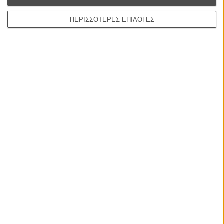
ΠΕΡΙΣΣΟΤΕΡΕΣ ΕΠΙΛΟΓΕΣ
Greed, 1924, Εριχ φον Στροχάιμ