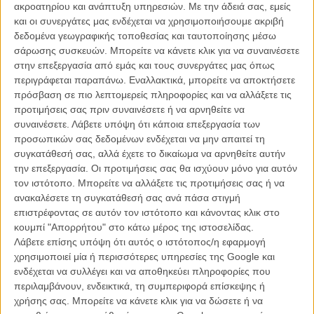
σινεμά, καθόρισε τη μετέπειτα επαγγελματική και προσωπική
ακροατηρίου και ανάπτυξη υπηρεσιών.
Με την άδειά σας, εμείς
πορεία του σκηνοθέτη και, οπωσδήποτε τη δική της ζωή.
και οι συνεργάτες μας ενδέχεται να χρησιμοποιήσουμε ακριβή
δεδομένα γεωγραφικής τοποθεσίας και ταυτοποίησης μέσω
Ολους εκείνους, όμως, που πιστεύουν ότι η Σαμάνθα Γκέιμερ δεν
σάρωσης συσκευών. Μπορείτε να κάνετε κλικ για να συναινέσετε
είναι τίποτε περισσότερο από «το κορίτσι που βίασε ο Πολάνσκι», η
στην επεξεργασία από εμάς και τους συνεργάτες μας όπως
ίδια έρχεται να τους διαψεύσει, με την αυτοβιογραφία της, που…
περιγράφεται παραπάνω. Εναλλακτικά, μπορείτε να αποκτήσετε
φέρει φυσικά το όνομα του σκηνοθέτη στον τίτλο της!
πρόσβαση σε πιο λεπτομερείς πληροφορίες και να αλλάξετε τις
προτιμήσεις σας πριν συναινέσετε ή να αρνηθείτε να
Το βιβλίο, με τίτλο «The Girl: Emerging from the Shadow of Roman
συναινέσετε.
Λάβετε υπόψη ότι κάποια επεξεργασία των
Polanski», θα κυκλοφορήσει το ερχόμενο φθινόπωρο από την Atria
προσωπικών σας δεδομένων ενδέχεται να μην απαιτεί τη
Books, παρακλάδι της Simon & Schuster και δεν υπάρχει αμφιβολία
συγκατάθεσή σας, αλλά έχετε το δικαίωμα να αρνηθείτε αυτήν
ότι θα ξεπουλήσει.
την επεξεργασία. Οι προτιμήσεις σας θα ισχύουν μόνο για αυτόν
τον ιστότοπο. Μπορείτε να αλλάξετε τις προτιμήσεις σας ή να
Η Σαμάνθα Γκέιμερ εξήγησε στο σχετικό δελτίο τύπου τις προθέσεις
ανακαλέσετε τη συγκατάθεσή σας ανά πάσα στιγμή
της: «Δεν είμαι μόνο το ‘Sex Victim Girl’, όπως με χαρακτήρισε ο
επιστρέφοντας σε αυτόν τον ιστότοπο και κάνοντας κλικ στο
Τύπος. Προσφέρω τώρα την ιστορία μου χωρίς οργή, αλλά μ’ ένα
κουμπί "Απορρήτου" στο κάτω μέρος της ιστοσελίδας.
σκοπό: να μοιραστώ ένα μύθο που, με τις λεπτομέρειές του, θα
Λάβετε επίσης υπόψη ότι αυτός ο ιστότοπος/η εφαρμογή
επαναδιεκδικήσει την ταυτότητά μου. Ολη μου τη ζωή υποτιμήθηκα
χρησιμοποιεί μία ή περισσότερες υπηρεσίες της Google και
από τα κλισέ και τις ταμπέλες. Δεν είμαι μονοδιάστατη. Εμαθα τι
ενδέχεται να συλλέγει και να αποθηκεύει πληροφορίες που
σημαίνει να είσαι γυναίκα και θύμα, με τον πιο ρεαλιστικό τρόπο.»
περιλαμβάνουν, ενδεικτικά, τη συμπεριφορά επίσκεψης ή
χρήσης σας. Μπορείτε να κάνετε κλικ για να δώσετε ή να
Τώρα, το πώς ακριβώς η αυτοβιογραφία της Σαμάνθα Γκέιμερ θα…