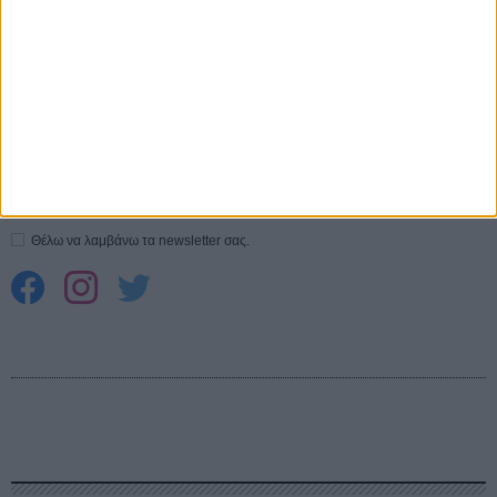
Spider-Man: Καινούργια Μέρα
30 ΜΑΡ
CONNECT
Εγγράψου στο εβδομαδιαίο newsletter μας.
ΕΓΓΡΑΦΗ
Θέλω να λαμβάνω τα newsletter σας.