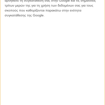
αρνηθείτε τη συγκατάθεσή σας στην Google και τις σημάνσεις
απομακρυνθεί από τα γεγονότα του 1977 και τις συνέπειές τους,
τρίτων μερών της για τη χρήση των δεδομένων σας για τους
μένει να το διαβάσουμε του χρόνου, ή απλώς να μην το μάθουμε
σκοπούς που καθορίζονται παρακάτω στην ενότητα
ποτέ!
συγκατάθεσης της Google.
Διαβάστε περισσότερα για τον Ρομάν Πολάνσκι
:
O Ρομάν Πολάνσκι φορούσε Prada!
Ο Ρομάν Πολάνσκι ανοίγει ξανά την «Υπόθεση Ντρέιφους»
O Θεός της Σφαγής / Carnage, του Ρομάν Πολάνσκι
Αναλύοντας τον Ρόμαν Πολάνσκι!
Ο Ρομάν Πολάνσκι επιστρέφει στον τόπο του... εγκλήματος!
Tags:
πολάνσκι,
Ρομάν Πολάνσκι,
σαμάνθα γκέιμερ
ΜΗ ΧΑΣΕΤΕ