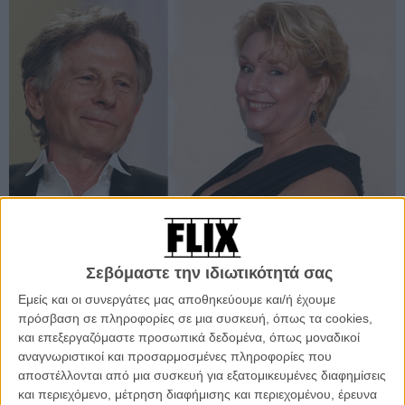
Σεβόμαστε την ιδιωτικότητά σας
Προσθέστε το Flix στις προτιμήσεις σας στο
Google
Εμείς και οι συνεργάτες μας αποθηκεύουμε και/ή έχουμε
πρόσβαση σε πληροφορίες σε μια συσκευή, όπως τα cookies,
και επεξεργαζόμαστε προσωπικά δεδομένα, όπως μοναδικοί
Η Σαμάνθα Γκέιμερ είναι σήμερα 47 χρόνων, ήταν όμως 13 όταν, το
αναγνωριστικοί και προσαρμοσμένες πληροφορίες που
1977, κατηγόρησε τον Ρομάν Πολάνσκι για βιασμό ανηλίκου σε μια
αποστέλλονται από μια συσκευή για εξατομικευμένες διαφημίσεις
ιστορία που εξελίχθηκε σ’ ένα από τα μεγαλύτερα σκάνδαλα του
και περιεχόμενο, μέτρηση διαφήμισης και περιεχομένου, έρευνα