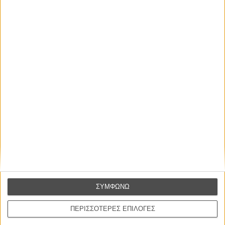
ΝΕΑ
Μίλα μου για καλοκαιρινά φεστιβάλ κινηματογράφου
στην Ελλάδα
Ο πιο αναλυτικός οδηγός των καλοκαιρινών φεστιβάλ σε νησιά και ηπειρωτική
Ελλάδα είναι εδώ
ΣΥΜΦΩΝΩ
ΠΕΡΙΣΣΟΤΕΡΕΣ ΕΠΙΛΟΓΕΣ
Η επιτυχία είναι υπερτιμημένη. Δεν σε κάνει