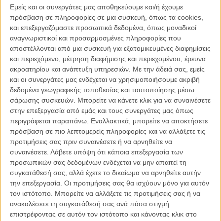
Εμείς και οι συνεργάτες μας αποθηκεύουμε και/ή έχουμε
Μπεν εισχωρεί με ανακούφιση στην παρέα των «popular» αγοριών,
πρόσβαση σε πληροφορίες σε μια συσκευή, όπως τα cookies,
οι οποίοι με αρχηγό τον bully Τζέικ επιδίδονται σε καθημερινές
και επεξεργαζόμαστε προσωπικά δεδομένα, όπως μοναδικοί
αλητείες.
αναγνωριστικοί και προσαρμοσμένες πληροφορίες που
αποστέλλονται από μια συσκευή για εξατομικευμένες διαφημίσεις
Σοκαρισμένος ο Μπεν παρατηρεί πόσο εύκολα ο Τζέικ ξεσηκώνει
και περιεχόμενο, μέτρηση διαφήμισης και περιεχομένου, έρευνα
τους υπόλοιπους στην διαπόμπευση οποιουδήποτε θεωρείται
ακροατηρίου και ανάπτυξη υπηρεσιών.
Με την άδειά σας, εμείς
διαφορετικός. Όπως ο παχύσαρκος, ιδιοσυγκρασιακός, στα όρια
και οι συνεργάτες μας ενδέχεται να χρησιμοποιήσουμε ακριβή
του φάσματος Ελι, τον οποίο απομονώνουν αποκαλώντας την ακμή
δεδομένα γεωγραφικής τοποθεσίας και ταυτοποίησης μέσω
του «πανούκλα». Σταδιακά, ο Μπεν θα επαναστατήσει εναντίον
σάρωσης συσκευών. Μπορείτε να κάνετε κλικ για να συναινέσετε
αυτής της σκληρής, απάνθρωπης συμπεριφοράς για να
στην επεξεργασία από εμάς και τους συνεργάτες μας όπως
συνειδητοποιήσει ότι θα βρεθεί εύκολα κι αβίαστα κι ο ίδιος στο
περιγράφεται παραπάνω. Εναλλακτικά, μπορείτε να αποκτήσετε
στόχαστρο. Ζώντας μία δεύτερη απόρριψη και εγκατάλειψη, θα
πρόσβαση σε πιο λεπτομερείς πληροφορίες και να αλλάξετε τις
μπορέσει να μην πνιγεί σε αυτή την εφηβική πισίνα πίεσης και
προτιμήσεις σας πριν συναινέσετε ή να αρνηθείτε να
κακοποίησης;
συναινέσετε.
Λάβετε υπόψη ότι κάποια επεξεργασία των
Το 78ο Φεστιβάλ Καννών διεξάγεται φέτος από τις 13 μέχρι και
προσωπικών σας δεδομένων ενδέχεται να μην απαιτεί τη
τις 24 Μαΐου. Το Flix βρίσκεται στις Κάννες για να σας
συγκατάθεσή σας, αλλά έχετε το δικαίωμα να αρνηθείτε αυτήν
μεταφέρει όλα όσα συμβαίνουν μέσα και έξω από τις
την επεξεργασία. Οι προτιμήσεις σας θα ισχύουν μόνο για αυτόν
αίθουσες. Μαθαίνετε όλα τα νέα στο ειδικό τμήμα του Flix που
τον ιστότοπο. Μπορείτε να αλλάξετε τις προτιμήσεις σας ή να
ανανεώνεται συνεχώς.
ανακαλέσετε τη συγκατάθεσή σας ανά πάσα στιγμή
επιστρέφοντας σε αυτόν τον ιστότοπο και κάνοντας κλικ στο