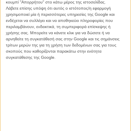
κουμπί "Απορρήτου" στο κάτω μέρος της ιστοσελίδας.
Λάβετε επίσης υπόψη ότι αυτός ο ιστότοπος/η εφαρμογή
χρησιμοποιεί μία ή περισσότερες υπηρεσίες της Google και
ενδέχεται να συλλέγει και να αποθηκεύει πληροφορίες που
περιλαμβάνουν, ενδεικτικά, τη συμπεριφορά επίσκεψης ή
χρήσης σας. Μπορείτε να κάνετε κλικ για να δώσετε ή να
αρνηθείτε τη συγκατάθεσή σας στην Google και τις σημάνσεις
τρίτων μερών της για τη χρήση των δεδομένων σας για τους
σκοπούς που καθορίζονται παρακάτω στην ενότητα
συγκατάθεσης της Google.
Το σκηνοθετικό ντεμπούτο του Τσάρλι Πόλιντζερ ήταν
αναμφισβήτητα μία από τις καλύτερες ταινίες του φετινού φεστιβάλ -
με ειλικρινή απορία αναρωτιόμασταν (βλέποντας κι όλα τα
υπόλοιπα) γιατί δεν επιλέχθηκε στο διαγωνιστικό τμήμα.
Ο Πόλιντζερ παίζει με τα είδη (δράμα ενηλικίωσης, συμβολικό
θρίλερ, απολαυστικό body horror) για να εξερευνήσει θέματα
διαφορετικότητας, εφηβικής κακοποίησης, τοξικής αρρενωπότητας,
κουλτούρας του bullying - με γενναίες ιδέες, αλλά κανέναν
απολύτως διδακτισμό.