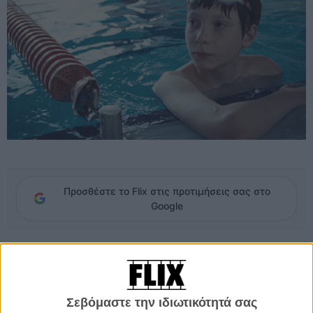
Προσθέστε το Flix στις προτιμήσεις σας στο
Google
Οι γονείς του 12χρονου Μπεν έχουν χωρίσει, η μητέρα του
πρόσφατα ξαναπαντρευτεί. Για λίγους μήνες ιδιωτικότητας, οι
νιόπαντροι τον στέλνουν να περάσει το καλοκαίρι σε μία αθλητική
καλοκαιρινή κατασκήνωση, όπου θα προπονείται με συνομηλίκους
Σεβόμαστε την ιδιωτικότητά σας
του στο πόλο. Ήδη νιώθοντας εγκαταλειμμένος κι ευάλωτος, ο