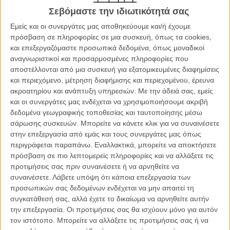
και επώδυνο ντοκιμαντέρ - video diary για το πώς ακριβώς βίωσε τη
Σεβόμαστε την ιδιωτικότητά σας
δεινή θέση στην οποία τον έφεραν οι αντικαθεστωτικές του απόψεις.
Εμείς και οι συνεργάτες μας αποθηκεύουμε και/ή έχουμε
πρόσβαση σε πληροφορίες σε μια συσκευή, όπως τα cookies,
Το «Τhis is not a Film» είχε φτάσει τότε στο Φεστιβάλ Καννών για να
και επεξεργαζόμαστε προσωπικά δεδομένα, όπως μοναδικοί
κάνει πρεμιέρα σε Ειδική Προβολή μέσα σε ένα στικάκι, ενώ στη
αναγνωριστικοί και προσαρμοσμένες πληροφορίες που
σκηνοθεσία είχε βοηθήσει τον Παναχί ο φίλος του σκηνοθέτης
αποστέλλονται από μια συσκευή για εξατομικευμένες διαφημίσεις
Μοχταμπά Μιρταμάσμπ.
και περιεχόμενο, μέτρηση διαφήμισης και περιεχομένου, έρευνα
ακροατηρίου και ανάπτυξη υπηρεσιών.
Με την άδειά σας, εμείς
Διαβάστε εδώ τη γνώμη του Flix για το «Τhis is not A Film».
και οι συνεργάτες μας ενδέχεται να χρησιμοποιήσουμε ακριβή
δεδομένα γεωγραφικής τοποθεσίας και ταυτοποίησης μέσω
Φέτος, ο Τζαφάρ Παναχί επιστρέφει στο Φεστιβάλ που το 2006 του
σάρωσης συσκευών. Μπορείτε να κάνετε κλικ για να συναινέσετε
είχε χαρίσει την Αργυρή Αρκτο - Βραβείο της Επιτροπής για το
στην επεξεργασία από εμάς και τους συνεργάτες μας όπως
«Offside» με την δεύτερη απαγορευμένη ταινία του το «Closed
περιγράφεται παραπάνω. Εναλλακτικά, μπορείτε να αποκτήσετε
Curtain» σε συνσκηνοθεσία του μόνιμου συνεργάτη του, σκηνοθέτη
πρόσβαση σε πιο λεπτομερείς πληροφορίες και να αλλάξετε τις
και σεναριογράφου, Καμπόζια Παρτόβι.
προτιμήσεις σας πριν συναινέσετε ή να αρνηθείτε να
συναινέσετε.
Λάβετε υπόψη ότι κάποια επεξεργασία των
Οπως περιγράφει ο ίδιος τη δημιουργία της ταινίας, ο Παναχί
προσωπικών σας δεδομένων ενδέχεται να μην απαιτεί τη
έγραψε το σενάριο σε κατάσταση μελαγχολίας, η οποία τον
συγκατάθεσή σας, αλλά έχετε το δικαίωμα να αρνηθείτε αυτήν
βοήθησε να εξερευνήσει ένα παράλογο σύμπαν μακριά από τις
την επεξεργασία. Οι προτιμήσεις σας θα ισχύουν μόνο για αυτόν
συμβάσεις της λογικής. «Επειδή, όμως είχα συνέλθει όταν
τον ιστότοπο. Μπορείτε να αλλάξετε τις προτιμήσεις σας ή να
ξεκινήσαμε τα γυρίσματα, προσπάθησα πολύ να μην αφήσω τη