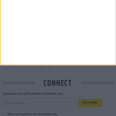
ΔΙΑΒΑΣΜΕΝΑ
Οδύσσεια
01 ΙΟΥΛ
Save the Date! Δείτε πρώτοι το «Σεξ και Αίμα στο Καμπ Μίασμα»!
ΧΘΕΣ
Ο Τζάρεντ Λέτο αρνείται τις καταγγελίες: «Δεν έχω διαπράξει ποτέ
σεξουαλική επίθεση»
30 ΙΟΥΛ
10 καυτές ταινίες (+ 5 δροσερές επανεκδόσεις) για τον Αύγουστο
01
ΑΥΓ
Spider-Man: Καινούργια Μέρα
30 ΜΑΡ
CONNECT
Εγγράψου στο εβδομαδιαίο newsletter μας.
ΕΓΓΡΑΦΗ
Θέλω να λαμβάνω τα newsletter σας.