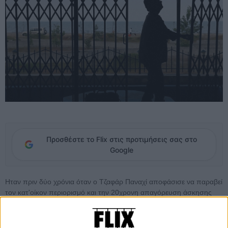
Προσθέστε το Flix στις προτιμήσεις σας στο
Google
Ηταν πριν δύο χρόνια όταν ο Τζαφάρ Παναχί αποφάσισε να παραβεί
τον κατ'οίκον περιορισμό και την 20χρονη απαγόρευση άσκησης
του επαγγέλματός του που του είχε επιβάλλει η Ιρανική κυβέρνηση,
παραδίδοντας την πρώτη του «απαγορευμένη» ταινία με τίτλο
«Τhis is not a Film», ένα αριστουργηματικό, χιουμοριστικό, τρυφερό