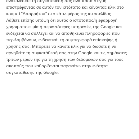
ανακαλέσετε τη συγκατάθεσή σας ανά πάσα στιγμή
λογική να κυριαρχήσει πάνω στη μελαγχολική κατάσταση που στην
επιστρέφοντας σε αυτόν τον ιστότοπο και κάνοντας κλικ στο
οποία είχα καταφέρει να φτάσω όταν έγραφα το σενάριο. Η
κουμπί "Απορρήτου" στο κάτω μέρος της ιστοσελίδας.
μελαχολία είναι κυρίαρη στην ιστορία αυτής της ταινίας, όπου κάθε
Λάβετε επίσης υπόψη ότι αυτός ο ιστότοπος/η εφαρμογή
χαρακτήρας αντικατοπτρίζεται στον άλλον και τα όρια ανάμεσα στη
χρησιμοποιεί μία ή περισσότερες υπηρεσίες της Google και
φαντασία και την πραγματικότητα είναι θολά. Το "Closed Curtain"
ενδέχεται να συλλέγει και να αποθηκεύει πληροφορίες που
χρησιιμοποιεί διαφορετικά είδη και διαφορετικές ιστορίες για να
περιλαμβάνουν, ενδεικτικά, τη συμπεριφορά επίσκεψης ή
αναδείξει το γεγονός πως ο κινηματογράφος είναι ανάγκη στη ζωή
χρήσης σας. Μπορείτε να κάνετε κλικ για να δώσετε ή να
ενός κινηματογραφιστή: ουσιαστικά μια ανάγκη να καταδείξεις την
αρνηθείτε τη συγκατάθεσή σας στην Google και τις σημάνσεις
πραγματικότητα του κόσμου μέσα στον οποίο ζούμε.»
τρίτων μερών της για τη χρήση των δεδομένων σας για τους
σκοπούς που καθορίζονται παρακάτω στην ενότητα
συγκατάθεσης της Google.
Αν έπρεπε να περιγράψει κάποιος το «Closed Curtain» αυτό που
θα έδινε περισσότερο την ατμόσφαιρα του τι είναι πραγματικά είναι
πως προσπαθεί να μας βάλει μέσα στο μυαλό ενός σκηνοθέτη και
μάλιστα ενός συγκεκριμένου σκηνοθέτη όπως είναι ο Τζαφάρ
Παναχί.
Οι ήρωες που επισκέπτονται μια απομονωμένη βίλα δίπλα στη
θάλασσα είναι ταυτόχρονα ήρωες ενός σεναρίου, φωνές στο μυαλό
του Τζαφάρ Παναχί, το συνειδητό και το ασυνείδητό του καθώς
προσπαθεί να συμφιλιωθεί με την ιδέα πως δεν μπορεί να κάνει