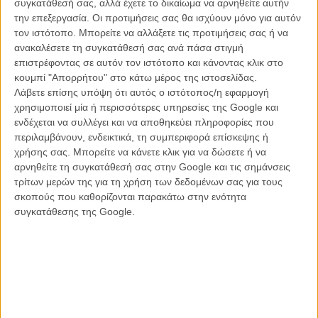
συγκατάθεσή σας, αλλά έχετε το δικαίωμα να αρνηθείτε αυτήν
την επεξεργασία. Οι προτιμήσεις σας θα ισχύουν μόνο για αυτόν
τον ιστότοπο. Μπορείτε να αλλάξετε τις προτιμήσεις σας ή να
«Civil War»
ανακαλέσετε τη συγκατάθεσή σας ανά πάσα στιγμή
επιστρέφοντας σε αυτόν τον ιστότοπο και κάνοντας κλικ στο
Η Αμερική είναι μια εμπόλεμη ζώνη στο πρώτο τρέιλερ της ταινίας
κουμπί "Απορρήτου" στο κάτω μέρος της ιστοσελίδας.
«Civil War» του Αλεξ Γκάρλαντ.
Διαβάστε εδώ περισσότερα.
Λάβετε επίσης υπόψη ότι αυτός ο ιστότοπος/η εφαρμογή
χρησιμοποιεί μία ή περισσότερες υπηρεσίες της Google και
ενδέχεται να συλλέγει και να αποθηκεύει πληροφορίες που
περιλαμβάνουν, ενδεικτικά, τη συμπεριφορά επίσκεψης ή
χρήσης σας. Μπορείτε να κάνετε κλικ για να δώσετε ή να
αρνηθείτε τη συγκατάθεσή σας στην Google και τις σημάνσεις
τρίτων μερών της για τη χρήση των δεδομένων σας για τους
σκοπούς που καθορίζονται παρακάτω στην ενότητα
συγκατάθεσης της Google.