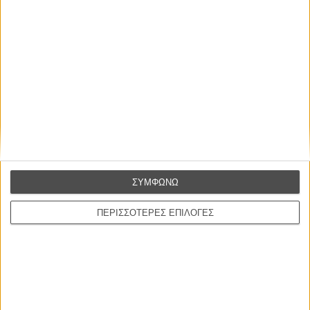
ΜΗ ΧΑΣΕΤΕ
ΣΥΜΦΩΝΩ
ΠΕΡΙΣΣΟΤΕΡΕΣ ΕΠΙΛΟΓΕΣ
ΝΕΑ
Μίλα μου για καλοκαιρινά φεστιβάλ κινηματογράφου