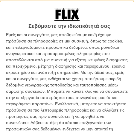
αποτέλεσμα σε μικρή και μεγάλη οθόνη.
«Dune: Part Two»
Σεβόμαστε την ιδιωτικότητά σας
Το τελευταίο τρέιλερ του «Dune: Part Two» μας προετοιμάζει για
Εμείς και οι συνεργάτες μας αποθηκεύουμε και/ή έχουμε
πόλεμο.
Διαβάστε εδώ περισσότερα.
πρόσβαση σε πληροφορίες σε μια συσκευή, όπως τα cookies,
και επεξεργαζόμαστε προσωπικά δεδομένα, όπως μοναδικοί
αναγνωριστικοί και προσαρμοσμένες πληροφορίες που
αποστέλλονται από μια συσκευή για εξατομικευμένες διαφημίσεις
και περιεχόμενο, μέτρηση διαφήμισης και περιεχομένου, έρευνα
ακροατηρίου και ανάπτυξη υπηρεσιών.
Με την άδειά σας, εμείς
και οι συνεργάτες μας ενδέχεται να χρησιμοποιήσουμε ακριβή
δεδομένα γεωγραφικής τοποθεσίας και ταυτοποίησης μέσω
σάρωσης συσκευών. Μπορείτε να κάνετε κλικ για να συναινέσετε
στην επεξεργασία από εμάς και τους συνεργάτες μας όπως
περιγράφεται παραπάνω. Εναλλακτικά, μπορείτε να αποκτήσετε
πρόσβαση σε πιο λεπτομερείς πληροφορίες και να αλλάξετε τις
προτιμήσεις σας πριν συναινέσετε ή να αρνηθείτε να
συναινέσετε.
Λάβετε υπόψη ότι κάποια επεξεργασία των
προσωπικών σας δεδομένων ενδέχεται να μην απαιτεί τη