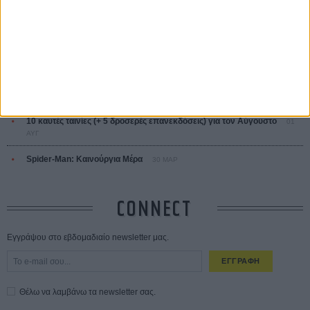
Οδύσσεια
01 ΙΟΥΛ
Save the Date! Δείτε πρώτοι το «Σεξ και Αίμα στο Καμπ Μίασμα»!
05
ΑΥΓ
Ο Τζάρεντ Λέτο αρνείται τις καταγγελίες: «Δεν έχω διαπράξει ποτέ
σεξουαλική επίθεση»
30 ΙΟΥΛ
10 καυτές ταινίες (+ 5 δροσερές επανεκδόσεις) για τον Αύγουστο
01
ΑΥΓ
Spider-Man: Καινούργια Μέρα
30 ΜΑΡ
CONNECT
Εγγράψου στο εβδομαδιαίο newsletter μας.
ΕΓΓΡΑΦΗ
Θέλω να λαμβάνω τα newsletter σας.