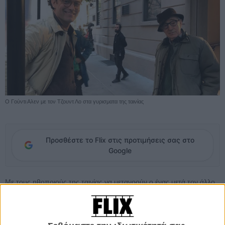
Ο Γούντι Αλεν με τον Τζουντ Λο στα γυρισματα της ταινίας
Προσθέστε το Flix στις προτιμήσεις σας στο
Google
Με τους ηθοποιούς της ταινίας να μετανοούν ο ένας μετά τον άλλο
και να
δωρίζουν την αμοιβή τους σε οργανώσεις όπως το Time’s Up
και την Ντίλαν Φάροου να
κορυφώνει την εκστρατεία της εναντίον
του
, η καινούρια ταινία του Γούντι Αλεν –αλλά ακόμη και η καριέρα
του- μοιάζει να βρίσκεται σε δύσκολη θέση.