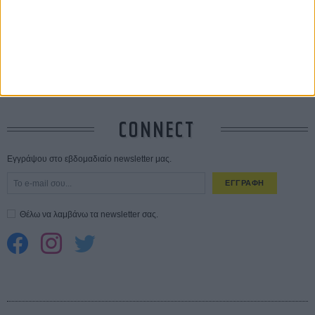
Ο Τζάρεντ Λέτο αρνείται τις καταγγελίες: «Δεν έχω διαπράξει ποτέ
σεξουαλική επίθεση»
30 ΙΟΥΛ
10 καυτές ταινίες (+ 5 δροσερές επανεκδόσεις) για τον Αύγουστο
01
ΑΥΓ
Spider-Man: Καινούργια Μέρα
30 ΜΑΡ
CONNECT
Εγγράψου στο εβδομαδιαίο newsletter μας.
ΕΓΓΡΑΦΗ
Θέλω να λαμβάνω τα newsletter σας.