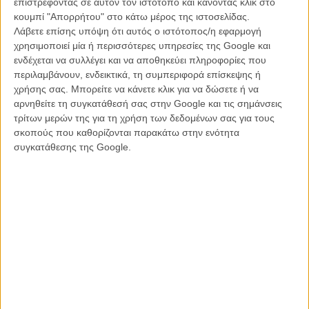
επιστρέφοντας σε αυτόν τον ιστότοπο και κάνοντας κλικ στο
κουμπί "Απορρήτου" στο κάτω μέρος της ιστοσελίδας.
Λάβετε επίσης υπόψη ότι αυτός ο ιστότοπος/η εφαρμογή
χρησιμοποιεί μία ή περισσότερες υπηρεσίες της Google και
ενδέχεται να συλλέγει και να αποθηκεύει πληροφορίες που
περιλαμβάνουν, ενδεικτικά, τη συμπεριφορά επίσκεψης ή
χρήσης σας. Μπορείτε να κάνετε κλικ για να δώσετε ή να
αρνηθείτε τη συγκατάθεσή σας στην Google και τις σημάνσεις
τρίτων μερών της για τη χρήση των δεδομένων σας για τους
σκοπούς που καθορίζονται παρακάτω στην ενότητα
συγκατάθεσης της Google.
Με τον Τίμοθι Σαλαμέ και την Σελίνα Γκόμεζ
Συμφωνα με δημοσιεύματα τα Amazon Studios που είναι
παραγωγοί της ταινίας εξετάζουν την πιθανότητα να μην βγάλουν
καθόλου την ταινία στις αίθουσες, ή αν το κάνουν να το κάνουν
αθόρυβα, δίχως καθόλου δημοσιότητα και διαφήμιση, λίγο πριν την