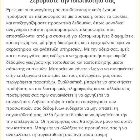
Σεβόμαστε την ιδιωτικότητά σας
Εμείς και οι συνεργάτες μας αποθηκεύουμε και/ή έχουμε
Με κανέναν από όσους μέχρι τώρα έκαναν ουρά για να
πρόσβαση σε πληροφορίες σε μια συσκευή, όπως τα cookies,
πρωταγωνιστήσουν σε κάποιο από τα φιλμ του να μην σπεύδει να
και επεξεργαζόμαστε προσωπικά δεδομένα, όπως μοναδικοί
τον υποστηρίξει
πλην του Αλεκ Μπόλοντγουιν
ο οποίος με
αναγνωριστικοί και προσαρμοσμένες πληροφορίες που
καινούρια tweet κατηγόρησε και πάλι την Φάροου ότι λέει ψέματα, οι
αποστέλλονται από μια συσκευή για εξατομικευμένες διαφημίσεις
φήμες θέλουν τον σκηνοθέτη να έχει δυσκολίες να βρει ηθοποιούς
και περιεχόμενο, μέτρηση διαφήμισης και περιεχομένου, έρευνα
για το επόμενο φιλμ του και την τύχη του «Α Rainy Day in New
ακροατηρίου και ανάπτυξη υπηρεσιών.
Με την άδειά σας, εμείς
York» αβέβαιη.
και οι συνεργάτες μας ενδέχεται να χρησιμοποιήσουμε ακριβή
δεδομένα γεωγραφικής τοποθεσίας και ταυτοποίησης μέσω
σάρωσης συσκευών. Μπορείτε να κάνετε κλικ για να συναινέσετε
στην επεξεργασία από εμάς και τους συνεργάτες μας όπως
περιγράφεται παραπάνω. Εναλλακτικά, μπορείτε να αποκτήσετε
πρόσβαση σε πιο λεπτομερείς πληροφορίες και να αλλάξετε τις
προτιμήσεις σας πριν συναινέσετε ή να αρνηθείτε να
συναινέσετε.
Λάβετε υπόψη ότι κάποια επεξεργασία των
προσωπικών σας δεδομένων ενδέχεται να μην απαιτεί τη
συγκατάθεσή σας, αλλά έχετε το δικαίωμα να αρνηθείτε αυτήν
την επεξεργασία. Οι προτιμήσεις σας θα ισχύουν μόνο για αυτόν
τον ιστότοπο. Μπορείτε να αλλάξετε τις προτιμήσεις σας ή να
ανακαλέσετε τη συγκατάθεσή σας ανά πάσα στιγμή