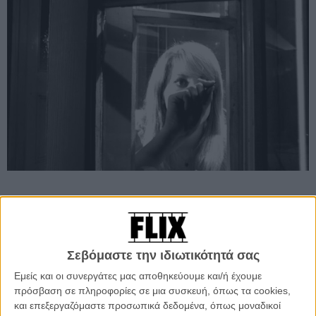
Προσθέστε το Flix στις προτιμήσεις σας στο
Google
Σεβόμαστε την ιδιωτικότητά σας
Εμείς και οι συνεργάτες μας αποθηκεύουμε και/ή έχουμε
Αν μια ταινία κι ένας δημιουργός άλλαξαν την υφή του τρόμου στο
πρόσβαση σε πληροφορίες σε μια συσκευή, όπως τα cookies,
σινεμά προς ένα εγκεφαλικό, σαδομαζοχιστικό παιχνίδι, αυτός ήταν
και επεξεργαζόμαστε προσωπικά δεδομένα, όπως μοναδικοί
σίγουρα ο Ρομάν Πολάνσκι κι αυτή ήταν σίγουρα, όχι το «Μωρό της