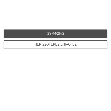
συναίσθημα.»
Βιμ Βέντερς
Συνέντευξη
ΣΥΜΦΩΝΩ
ΝΕΕΣ ΤΑΙΝΙΕΣ
ΠΕΡΙΣΣΟΤΕΡΕΣ ΕΠΙΛΟΓΕΣ
Ο Παραχαράκτης
L’ Affaire Bojarski (The Moneymaker)
του Ζαν-Πολ Σαλομέ
Γνήσιο Αντίγραφο
Certified Copy (Copie Conforme)
του Αμπάς Κιαροστάμι
Ο Κλειδαράς του Ενός Εκατομμυρίου
Le Million
του Γκρεγκουάρ Βινιερόν