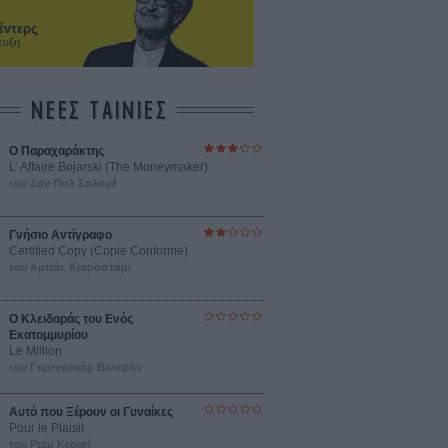
έντερς
ευξη
ΝΕΕΣ ΤΑΙΝΙΕΣ
Ο Παραχαράκτης
L’ Affaire Bojarski (The Moneymaker)
του Ζαν-Πολ Σαλομέ
Γνήσιο Αντίγραφο
Certified Copy (Copie Conforme)
του Αμπάς Κιαροστάμι
Ο Κλειδαράς του Ενός
Εκατομμυρίου
Le Million
του Γκρεγκουάρ Βινιερόν
Αυτό που Ξέρουν οι Γυναίκες
Pour le Plaisir
του Ρεέμ Κερισί