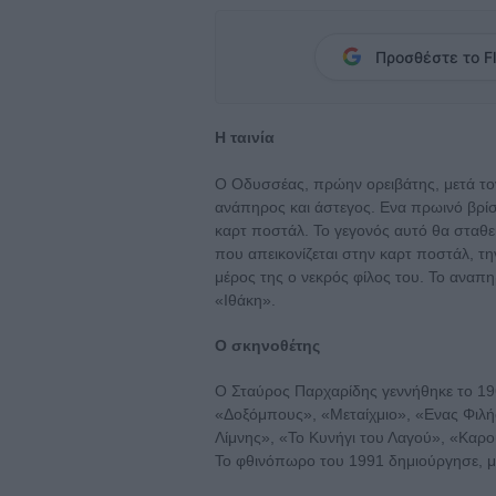
Προσθέστε το Fl
Η ταινία
Ο Οδυσσέας, πρώην ορειβάτης, μετά τον
ανάπηρος και άστεγος. Ενα πρωινό βρίσκ
καρτ ποστάλ. Το γεγονός αυτό θα σταθεί 
που απεικονίζεται στην καρτ ποστάλ, τ
μέρος της ο νεκρός φίλος του. Το αναπηρ
«Ιθάκη».
Ο σκηνοθέτης
Ο Σταύρος Παρχαρίδης γεννήθηκε το 196
«Δοξόμπους», «Μεταίχμιο», «Ενας Φιλ
Λίμνης», «Το Κυνήγι του Λαγού», «Καρο
Το φθινόπωρο του 1991 δημιούργησε, μ