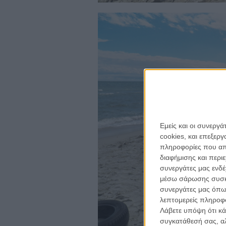
Εμείς και οι συνεργ
cookies, και επεξε
πληροφορίες που απο
για ν
διαφήμισης και περι
Η 
συνεργάτες μας ενδέ
με
μέσω σάρωσης συσκευ
συνεργάτες μας όπω
λεπτομερείς πληροφορ
το
ne
Λάβετε υπόψη ότι κά
συγκατάθεσή σας, αλ