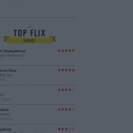
ες Βερκμάιστερ
ster Harmonies
ρ
στον Ηλιο
 the Sun
βενς
sey
ρ Νόλαν
ούνια
ejanos
μοδόβαρ
ράκτης