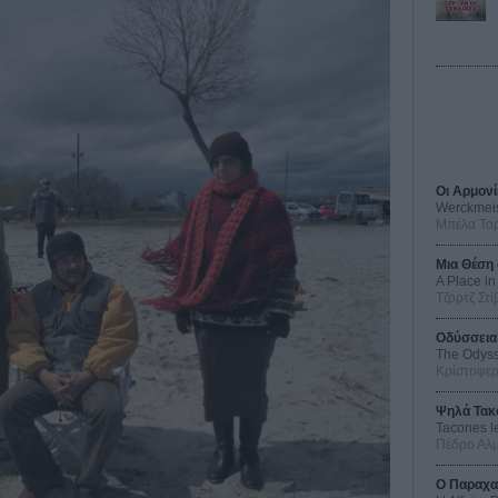
Οι Αρμονί
Werckmei
Μπέλα Τα
Μια Θέση 
A Place in
Τζορτζ Στί
Οδύσσεια
The Odys
Κρίστοφε
Ψηλά Τακ
Tacones l
Πέδρο Αλ
Ο Παραχα