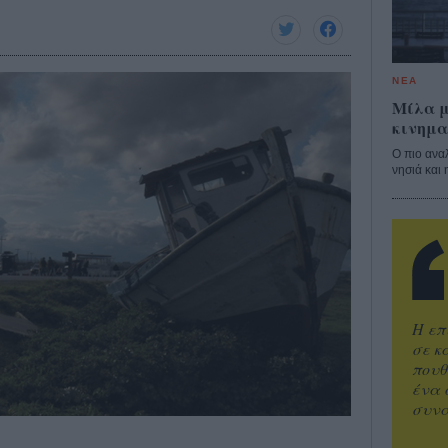
ΝΕΑ
Μίλα μ
κινημα
Ο πιο ανα
νησιά και 
Η επ
σε κ
πουθ
ένα 
συνα