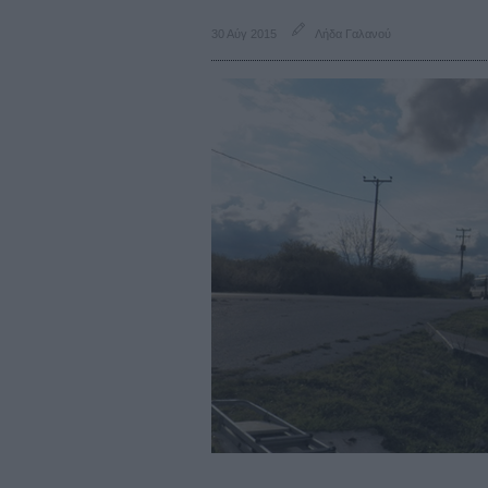
30 Αύγ 2015
Λήδα Γαλανού