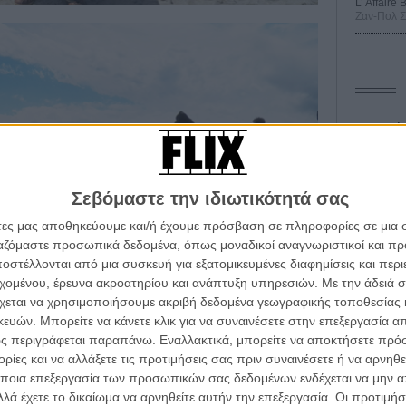
L’ Affaire
Ζαν-Πολ 
Οδύσ
Save
Καμπ
Σεβόμαστε την ιδιωτικότητά σας
Ο Τζ
άτες μας αποθηκεύουμε και/ή έχουμε πρόσβαση σε πληροφορίες σε μια
διαπ
ργαζόμαστε προσωπικά δεδομένα, όπως μοναδικοί αναγνωριστικοί και 
στέλλονται από μια συσκευή για εξατομικευμένες διαφημίσεις και περ
10 κ
α τα βλέπεις όλα σινεμά...
τον 
εχομένου, έρευνα ακροατηρίου και ανάπτυξη υπηρεσιών.
Με την άδειά σα
κινηματογραφική εβδομάδα
χεται να χρησιμοποιήσουμε ακριβή δεδομένα γεωγραφικής τοποθεσίας 
Spid
 τον τρόπο του flix
ών. Μπορείτε να κάνετε κλικ για να συναινέσετε στην επεξεργασία απ
ς περιγράφεται παραπάνω. Εναλλακτικά, μπορείτε να αποκτήσετε πρό
ίες και να αλλάξετε τις προτιμήσεις σας πριν συναινέσετε ή να αρνηθεί
wsletter
του flix, στο inbox σου
ποια επεξεργασία των προσωπικών σας δεδομένων ενδέχεται να μην απ
λά έχετε το δικαίωμα να αρνηθείτε αυτήν την επεξεργασία. Οι προτιμήσ