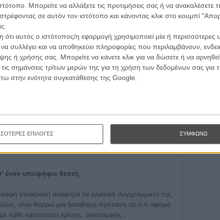
τογραφικές ειδήσεις | νέες ταινίες | πρόγραμμα αιθουσών για όλη την Ελλάδα |
ιστότοπο. Μπορείτε να αλλάξετε τις προτιμήσεις σας ή να ανακαλέσετε
Εγγράψου 
ές | συνεντεύξεις | απόψεις | αφιερώματα | διαγωνισμοί
στρέφοντας σε αυτόν τον ιστότοπο και κάνοντας κλικ στο κουμπί "Απ
ς.
λη»
 ότι αυτός ο ιστότοπος/η εφαρμογή χρησιμοποιεί μία ή περισσότερες 
Θέλω ν
ι να συλλέγει και να αποθηκεύει πληροφορίες που περιλαμβάνουν, ενδεικ
ΕΓΓΡΑΦΗ
Τι ήταν αυτό που σας έκανε να θελήσετε να
ης ή χρήσης σας. Μπορείτε να κάνετε κλικ για να δώσετε ή να αρνηθε
 τις σημάνσεις τρίτων μερών της για τη χρήση των δεδομένων σας για
άτω στην ενότητα συγκατάθεσης της Google.
 επίπεδά της, από το πρακτικό της παραγωγής και της
ρος είναι ένα «προϊόν» της οικονομικής κρίσης και της
έσα από την τέχνη, στην προκειμένη περίπτωση τον
στην κυριολεξία παραγωγή (ξοδεύτηκαν σε μετρητά
πίστη όλων των συντελεστών μηδενός εξαιρουμένου και
smopolitan στην Πιερία που μας φιλοξένησε. Από κει
ΣΣΟΤΕΡΕΣ ΕΠΙΛΟΓΕΣ
ΣΥΜΦΩΝΩ
ρά τις δυσκολίες και στο τέλος να δούμε την
σ' έναν υποψήφιο θεατή
;
 με σαφή σεναριακή αναφορά σε κλασικά συγγράμματα της
άλλων, είναι θαρρώ μια ξεκάθαρη πρόταση σε ό,τι αφορά
με κάθε κατάσταση κρίσης, οικονομικής ,