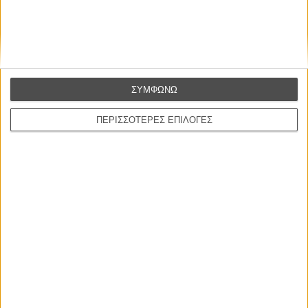
Αυτό που Ξέρουν οι Γυναίκες
Pour le Plaisir
του Ρεέμ Κερισί
ΣΥΜΦΩΝΩ
ΠΕΡΙΣΣΟΤΕΡΕΣ ΕΠΙΛΟΓΕΣ
Οι Αρμονίες Βερκμάιστερ
Werckmeister Harmonies
Μπέλα Ταρ
Μια Θέση στον Ηλιο
A Place in the Sun
Τζορτζ Στίβενς
Οδύσσεια
The Odyssey
Κρίστοφερ Νόλαν
Ψηλά Τακούνια
Tacones lejanos
Πέδρο Αλμοδόβαρ