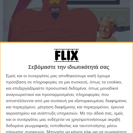
Σεβόμαστε την ιδιωτικότητά σας
Εμείς και οι συνεργάτες μας αποθηκεύουμε και/ή έχουμε
Προσθέστε το Flix στις προτιμήσεις σας στο
πρόσβαση σε πληροφορίες σε μια συσκευή, όπως τα cookies,
Google
και επεξεργαζόμαστε προσωπικά δεδομένα, όπως μοναδικοί
αναγνωριστικοί και προσαρμοσμένες πληροφορίες που
αποστέλλονται από μια συσκευή για εξατομικευμένες διαφημίσεις
Το «South Park» επιστρέφει επίσημα με νέα επεισόδια, καθώς η 29η
και περιεχόμενο, μέτρηση διαφήμισης και περιεχομένου, έρευνα
σεζόν της θρυλικής animated σειράς κάνει πρεμιέρα στις 16
ακροατηρίου και ανάπτυξη υπηρεσιών.
Με την άδειά σας, εμείς
Σεπτεμβρίου στο Comedy Central.
και οι συνεργάτες μας ενδέχεται να χρησιμοποιήσουμε ακριβή
δεδομένα γεωγραφικής τοποθεσίας και ταυτοποίησης μέσω
Τα νέα επεισόδια θα προβάλλονται κάθε δεύτερη Τετάρτη στις ΗΠΑ,
σάρωσης συσκευών. Μπορείτε να κάνετε κλικ για να συναινέσετε