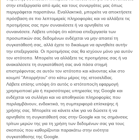
ενώ θα γίνονται διαθέσιμα για streaming την επόμενη ημέρα μέσω
στην επεξεργασία από εμάς και τους συνεργάτες μας όπως
Paramount+.
περιγράφεται παραπάνω. Εναλλακτικά, μπορείτε να αποκτήσετε
πρόσβαση σε πιο λεπτομερείς πληροφορίες και να αλλάξετε τις
Η νέα σεζόν θα περιλαμβάνει συνολικά έξι επεισόδια, τα οποία θα
προτιμήσεις σας πριν συναινέσετε ή να αρνηθείτε να
κυκλοφορούν ανά δύο εβδομάδες μέχρι και τα τέλη Νοεμβρίου.
συναινέσετε.
Λάβετε υπόψη ότι κάποια επεξεργασία των
προσωπικών σας δεδομένων ενδέχεται να μην απαιτεί τη
Απο τους εμβληματικούς δημιουργούς Τρέι Πάρκερ και Ματ Στόουν,
συγκατάθεσή σας, αλλά έχετε το δικαίωμα να αρνηθείτε αυτήν
το «South Park» παραμένει μία από τις πιο προκλητικές και
την επεξεργασία. Οι προτιμήσεις σας θα ισχύουν μόνο για αυτόν
σατιρικές σειρές της αμερικανικής τηλεόρασης, συνεχίζοντας εδώ και
τον ιστότοπο. Μπορείτε να αλλάξετε τις προτιμήσεις σας ή να
σχεδόν τρεις δεκαετίες να σχολιάζει με καυστικό τρόπο την πολιτική,
ανακαλέσετε τη συγκατάθεσή σας ανά πάσα στιγμή
την ποπ κουλτούρα και την επικαιρότητα.
επιστρέφοντας σε αυτόν τον ιστότοπο και κάνοντας κλικ στο
κουμπί "Απορρήτου" στο κάτω μέρος της ιστοσελίδας.
Λάβετε επίσης υπόψη ότι αυτός ο ιστότοπος/η εφαρμογή
χρησιμοποιεί μία ή περισσότερες υπηρεσίες της Google και
ΜΗ ΧΑΣΕΤΕ
ενδέχεται να συλλέγει και να αποθηκεύει πληροφορίες που
περιλαμβάνουν, ενδεικτικά, τη συμπεριφορά επίσκεψης ή
χρήσης σας. Μπορείτε να κάνετε κλικ για να δώσετε ή να
αρνηθείτε τη συγκατάθεσή σας στην Google και τις σημάνσεις
τρίτων μερών της για τη χρήση των δεδομένων σας για τους
σκοπούς που καθορίζονται παρακάτω στην ενότητα
συγκατάθεσης της Google.