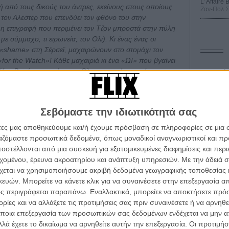
L’ Affaire
ή από τους δικούς του άντρες, εκείνους στους οποίους
Ζαν-Πολ 
ς τον Αλεστερ που επενδύει τον φθόνο του στην
 επιγραφή που περιμένει τον Τζον μπροστά στην πύλη
ε σύμμαχο, τι ειρωνεία, τον Ολι). Κι ένας ένας οι
 «shame» στη Σέρσεϊ, μαχαιρώνουν στο στομάχι τον
for the Watch»! Κάθε μαχαιριά κι ένα «Ω!» που βγαίνει
Κι ο Βρούτος, το τέκνο, ο Ολι, μαχαιριά κι αυτός.
Οδύσ
πέφτει ανάσκελα, το βλέμμα του κοιτάζει ψηλά και το
ε κάποιος από τους εκνευριστικούς που έχουν διαβάσει
Save
Καμπ
α μας πει τώρα ότι ο Τζον είναι ζωντανός; Αμ δεν
Σεβόμαστε την ιδιωτικότητά σας
μματά του κι ο Τζορτζ Ρ. Ρ. Μάρτιν, για να πορευτούμε
Ο Τζ
άτες μας αποθηκεύουμε και/ή έχουμε πρόσβαση σε πληροφορίες σε μια
διαπ
ργαζόμαστε προσωπικά δεδομένα, όπως μοναδικοί αναγνωριστικοί και 
στέλλονται από μια συσκευή για εξατομικευμένες διαφημίσεις και περ
10 κ
τον 
εχομένου, έρευνα ακροατηρίου και ανάπτυξη υπηρεσιών.
Με την άδειά σα
χεται να χρησιμοποιήσουμε ακριβή δεδομένα γεωγραφικής τοποθεσίας 
Spid
ών. Μπορείτε να κάνετε κλικ για να συναινέσετε στην επεξεργασία απ
ς περιγράφεται παραπάνω. Εναλλακτικά, μπορείτε να αποκτήσετε πρό
ίες και να αλλάξετε τις προτιμήσεις σας πριν συναινέσετε ή να αρνηθεί
ποια επεξεργασία των προσωπικών σας δεδομένων ενδέχεται να μην απ
λά έχετε το δικαίωμα να αρνηθείτε αυτήν την επεξεργασία. Οι προτιμήσ