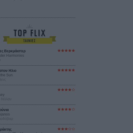
ες Βερκμάιστερ
ster Harmonies
ρ
στον Ηλιο
 the Sun
βενς
sey
ρ Νόλαν
ούνια
ejanos
μοδόβαρ
ράκτης