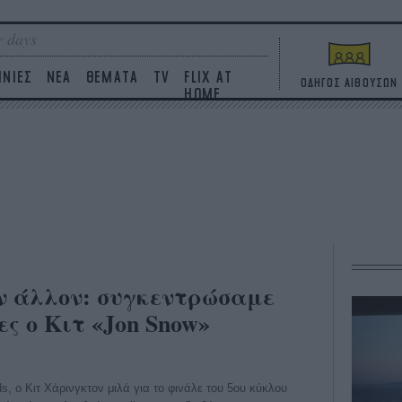
 days
ΙΝΙΕΣ
ΝΕΑ
ΘΕΜΑΤΑ
TV
FLIX AT
ΟΔΗΓΟΣ ΑΙΘΟΥΣΩΝ
HOME
ν άλλον: συγκεντρώσαμε
ες ο Κιτ «Jon Snow»
ds, ο Κιτ Χάρινγκτον μιλά για το φινάλε του 5ου κύκλου