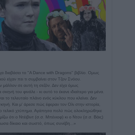
χα διαβάσει το ''A Dance with Dragons'' βιβλίο. Ομως
μού είχαν πει τι συμβαίνει στον Τζον Σνόου.
ν μάλλον σε αυτή τη σεζόν. Δεν είχα όμως
 σκηνή του φινάλε - κι αυτό το έκανε ιδιαίτερο για μένα.
σαι το τελευταίο πλάνο ενός κύκλου που κλείνει. Δεν
κηνή. Και μ' άρεσε πώς έφεραν τον Ολι στην ιστορία,
 το τελικό χτύπημα. Αγάπησα πολύ πώς ολοκληρώθηκε
ίζω ότι ο Ντέιβιντ (σ.σ. Μπένιοφ) κι ο Ντον (σ.σ. Βάις)
ιωσα δίκαιο και σωστό, όπως συνέβη...»