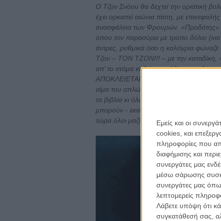
Ο Τζον Σνόου θα δεχτεί την οριστική βολ
έχει ορκιστεί αιώνια πίστη, με επικεφαλή
ανασφάλεια των Φρουρών. «Προδότης» η
όπου τον παρασύρει με τρόπο δόλιο (και μ
άντρες, ρυθμικά όσο η καλόγρια φώναζε
Τζον – ΤΟΝ ΤΖΟΝ!!! – με την καταδίκη, «
απ’ το στόμα καθώς κοιτάζεις την οθόνη. 
ΑΠΟΚΛΕΙΕΤΑΙ! Κι όμως, το όμορφο αγόρι 
αίμα του απλώνεται στο χιόνι. ΤΙ; Χάθηκ
τα βιβλία κι όλο κάνουν τους έξυπνους, ν
μπορούν - εκεί έχει σταματήσει τα συγγρά
τώρα όλοι μαζί προς το μέλλον.
Εμείς και οι συνεργ
cookies, και επεξε
πληροφορίες που απο
διαφήμισης και περι
συνεργάτες μας ενδέ
μέσω σάρωσης συσκευ
συνεργάτες μας όπω
λεπτομερείς πληροφορ
Λάβετε υπόψη ότι κά
συγκατάθεσή σας, αλ