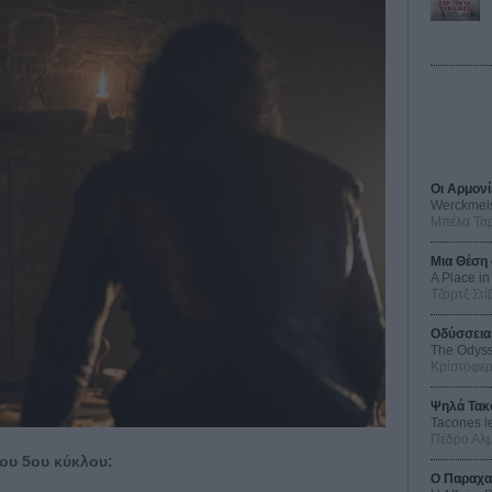
Οι Αρμονί
Werckmei
Μπέλα Τα
Μια Θέση 
A Place in
Τζορτζ Στί
Οδύσσεια
The Odys
Κρίστοφε
Ψηλά Τακ
Tacones l
Πέδρο Αλ
του 5ου κύκλου:
Ο Παραχα