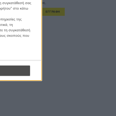
 τη συγκατάθεσή σας
στο εβδομαδιαίο newsletter μας.
ορρήτου" στο κάτω
ΕΓΓΡΑΦΗ
υπηρεσίες της
α λαμβάνω τα newsletter σας.
τικά, τη
ίτε τη συγκατάθεσή
 τους σκοπούς που