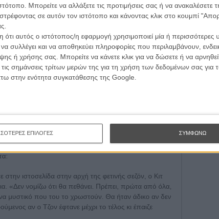
ιστότοπο. Μπορείτε να αλλάξετε τις προτιμήσεις σας ή να ανακαλέσετε
Εγγράψου 
στρέφοντας σε αυτόν τον ιστότοπο και κάνοντας κλικ στο κουμπί "Απ
ς.
 ότι αυτός ο ιστότοπος/η εφαρμογή χρησιμοποιεί μία ή περισσότερες 
Θέλω ν
ι να συλλέγει και να αποθηκεύει πληροφορίες που περιλαμβάνουν, ενδεικ
ης ή χρήσης σας. Μπορείτε να κάνετε κλικ για να δώσετε ή να αρνηθε
 τις σημάνσεις τρίτων μερών της για τη χρήση των δεδομένων σας για
άτω στην ενότητα συγκατάθεσης της Google.
δε θα μείνει νεκρός για πολύ», «θα τον αναστήσει η
ρατόπεδο» κλπ κλπ. Κι επειδή πολλά λέγονται, είπαμε
 Κιτ Χάρινγκτον, του ηθοποιού που επί 5 σεζόν
του μπάσταρδου γιου του Ρομπ Σταρκ, από όλες τις
ΣΣΟΤΕΡΕΣ ΕΠΙΛΟΓΕΣ
ΣΥΜΦΩΝΩ
ίες ώρες για το σοκαριστικό τέλος του ήρωά του.
τα:
στην ιστοσελίδα στην αρχή της φετινής σεζόν, ο Κιτ
τια. «Δεν νομίζω ότι θα πεθάνει. Πρέπει, πρώτα από όλα,
 ένα μυστικό που του το χρωστούν. Θα ήταν άδικο αν δεν
ύμενος αν ο Τζον έφτανε μέχρι το τέλος κι έπαιζε