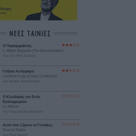
έντερς
ευξη
ΝΕΕΣ ΤΑΙΝΙΕΣ
Ο Παραχαράκτης
L’ Affaire Bojarski (The Moneymaker)
του Ζαν-Πολ Σαλομέ
Γνήσιο Αντίγραφο
Certified Copy (Copie Conforme)
του Αμπάς Κιαροστάμι
Ο Κλειδαράς του Ενός
Εκατομμυρίου
Le Million
του Γκρεγκουάρ Βινιερόν
Αυτό που Ξέρουν οι Γυναίκες
Pour le Plaisir
του Ρεέμ Κερισί