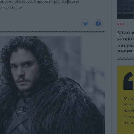
ίται ότι ακολουθούν spoilers - μην διαβάσετε
ο του GoT 5!
ΝΕΑ
Μίλα μ
κινημα
Ο πιο ανα
νησιά και 
Η επ
σε κ
πουθ
ένα 
συνα