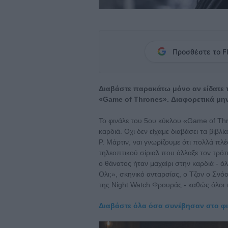
Προσθέστε το Fl
Διαβάστε παρακάτω μόνο αν είδατε τ
«Game of Thrones». Διαφορετικά μην 
To φινάλε του 5ου κύκλου «Game of Thr
καρδιά. Οχι δεν είχαμε διαβάσει τα βιβλία
Ρ. Μάρτιν, ναι γνωρίζουμε ότι πολλά πλ
τηλεοπτικού σίριαλ που άλλαξε τον τρ
ο θάνατος ήταν μαχαίρι στην καρδιά - ό
Ολι;», σκηνικό ανταρσίας, ο Τζον ο Σν
της Night Watch Φρουράς - καθώς όλοι
Διαβάστε όλα όσα συνέβησαν στο φιν