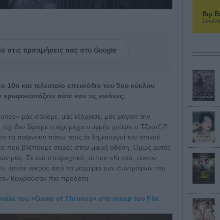
Βιμ Β
Συνέντ
ix στις προτιμήσεις σας στο Google
ο 10ο και τελευταίο επεισόδιο του 5ου κύκλου
κρυφοκοιτάξετε ούτε καν τις εικόνες.
ones» μάς σόκαρε, μάς εξόργισε, μάς ράγισε την
, όχι δεν ξέραμε τι είχε μέχρι στιγμής γράψει ο Τζορτζ Ρ.
έον τα παίρνουν πάνω τους οι δημιουργοί του επικού
όπο που βλέπουμε σειρές στην μικρή οθόνη. Ομως
αυτός
λων μας. Σε ένα σπαραχτικό, τύπου «Κι εσύ, τέκνον
όου, έπεσε νεκρός από τα μαχαίρια των συντρόφων του
 τον θεωρούσαν πια προδότη.
άλε του «Game of Thrones» στο recap του Flix