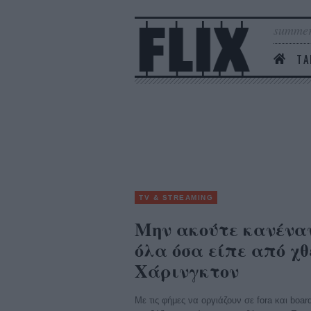
summer
ΤΑ
TV & STREAMING
Μην ακούτε κανένα
όλα όσα είπε από χθ
Χάρινγκτον
Mε τις φήμες να οργιάζουν σε fora και boar