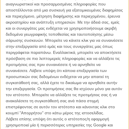
τους ηθοποιούς να πάρουν μέρος σε ένα workshop από το οποίο
αναγνωριστικοί και προσαρμοσμένες πληροφορίες που
θα προκύψουν τα τραγούδια του.
αποστέλλονται από μια συσκευή για εξατομικευμένες διαφημίσεις
και περιεχόμενο, μέτρηση διαφήμισης και περιεχομένου, έρευνα
Γυρισμένο σαν ένα mockumentary για τις πρόβες, το φιλμ έχει μια
ακροατηρίου και ανάπτυξη υπηρεσιών.
Με την άδειά σας, εμείς
απίθανη αφήγηση από τον Λίαμ Νίσον και μας δίνει την ευκαιρία να
και οι συνεργάτες μας ενδέχεται να χρησιμοποιήσουμε ακριβή
ακούσουμε αποσπάσματα από ένα ρέγγε ύμνο στην Καλίσι, μια
δεδομένα γεωγραφικής τοποθεσίας και ταυτοποίησης μέσω
διασκευή του «Wild Thing» με τον τίτλο «Wildling» και την πρώτη
σάρωσης συσκευών. Μπορείτε να κάνετε κλικ για να συναινέσετε
μπαλάντα για την αιμομιξία στην καριέρα των Coldplay.
στην επεξεργασία από εμάς και τους συνεργάτες μας όπως
περιγράφεται παραπάνω. Εναλλακτικά, μπορείτε να αποκτήσετε
Το αποτέλεσμα είναι απλά απίθανο και αξίζει κάθε ένα από τα
πρόσβαση σε πιο λεπτομερείς πληροφορίες και να αλλάξετε τις
δώδεκα λεπτά που διαρκεί το βίντεο.
προτιμήσεις σας πριν συναινέσετε ή να αρνηθείτε να
συναινέσετε.
Λάβετε υπόψη ότι κάποια επεξεργασία των
Απλά πατήστε (cold) play!
προσωπικών σας δεδομένων ενδέχεται να μην απαιτεί τη
συγκατάθεσή σας, αλλά έχετε το δικαίωμα να αρνηθείτε αυτήν
την επεξεργασία. Οι προτιμήσεις σας θα ισχύουν μόνο για αυτόν
τον ιστότοπο. Μπορείτε να αλλάξετε τις προτιμήσεις σας ή να
ανακαλέσετε τη συγκατάθεσή σας ανά πάσα στιγμή
επιστρέφοντας σε αυτόν τον ιστότοπο και κάνοντας κλικ στο
κουμπί "Απορρήτου" στο κάτω μέρος της ιστοσελίδας.
Λάβετε επίσης υπόψη ότι αυτός ο ιστότοπος/η εφαρμογή
χρησιμοποιεί μία ή περισσότερες υπηρεσίες της Google και