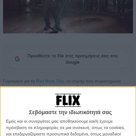
Προσθέστε το Flix στις προτιμήσεις σας στο
Google
Γυρισμένο για το
Red Nose Day
, το charity που συγκεντρώνει
χρήματα για τα παιδιά μέσω της κωμωδίας το βίντεο που έκαναν οι
Coldplay και το cast του «Game of Thrones» είναι κάτι παραπάνω
από αστείο.
Σεβόμαστε την ιδιωτικότητά σας
Είναι απλά ιδιοφυές.
Εμείς και οι συνεργάτες μας αποθηκεύουμε και/ή έχουμε
Η ιδέα είναι πως το βρετανικό γκρουπ ετοιμάζει μια musical εκδοχή
πρόσβαση σε πληροφορίες σε μια συσκευή, όπως τα cookies,
της βασισμένης στα βιβλία του Τζορτζ Ρ. Ρ. Μάρτιν και τελικά πείθει
και επεξεργαζόμαστε προσωπικά δεδομένα, όπως μοναδικοί