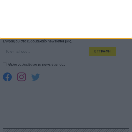
Spider-Man: Καινούργια Μέρα
30 ΜΑΡ
CONNECT
Εγγράψου στο εβδομαδιαίο newsletter μας.
ΕΓΓΡΑΦΗ
Θέλω να λαμβάνω τα newsletter σας.