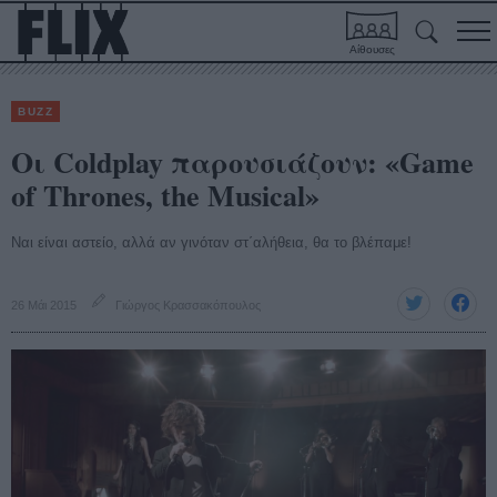
Αίθουσες
BUZZ
Οι Coldplay παρουσιάζουν: «Game
of Thrones, the Musical»
Ναι είναι αστείο, αλλά αν γινόταν στ΄αλήθεια, θα το βλέπαμε!
26 Μάι 2015
Γιώργος Κρασσακόπουλος