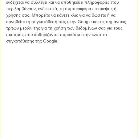
ενδέχεται να συλλέγει και να αποθηκεύει πληροφορίες που
περιλαμβάνουν, ενδεικτικά, τη συμπεριφορά επίσκεψης ή
χρήσης σας. Μπορείτε να κάνετε κλικ για να δώσετε ή να
αρνηθείτε τη συγκατάθεσή σας στην Google και τις σημάνσεις
τρίτων μερών της για τη χρήση των δεδομένων σας για τους
σκοπούς που καθορίζονται παρακάτω στην ενότητα
συγκατάθεσης της Google.
Διαβάστε εδώ τα recaps κάθε επεισοδίου του τελευταίου
κύκλου του «Game of Thrones»
Διαβάστε τα πάντα για τον 5ο Κύκλο Game of Thrones:
Τι συμβαίνει όταν ενώσεις την Χάιντι Κλουμ με τον Πέδρο Πασκάλ
(του Game of Thrones); Fire Meets Gasoline!
Κανένα torrent! H πρεμιέρα του πέμπτου κύκλου του «Game of
Thrones» σπάει τα ρεκόρ τηλεθέασης!
«Game of Thrones 5»: η Ντενέρις μιλά στο Flix!
Φόνος, εκδίκηση, αίμα, βυζιά... Το καστ του «Game of Thrones»
προσπαθεί να συνοψίσει τη σειρά σε 30 δευτερόλεπτα