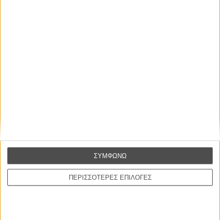
Οι Αρμονίες Βερκμάιστερ
Werckmeister Harmonies
Μπέλα Ταρ
Μια Θέση στον Ηλιο
A Place in the Sun
Τζορτζ Στίβενς
Οδύσσεια
The Odyssey
Κρίστοφερ Νόλαν
ΣΥΜΦΩΝΩ
Ψηλά Τακούνια
Tacones lejanos
ΠΕΡΙΣΣΟΤΕΡΕΣ ΕΠΙΛΟΓΕΣ
Πέδρο Αλμοδόβαρ
Ο Παραχαράκτης
L’ Affaire Bojarski (The Moneymaker)
Ζαν-Πολ Σαλομέ