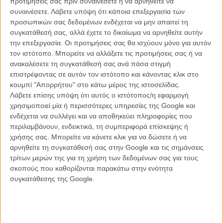
προτιμήσεις σας πριν συναινέσετε ή να αρνηθείτε να
συναινέσετε.
Λάβετε υπόψη ότι κάποια επεξεργασία των
προσωπικών σας δεδομένων ενδέχεται να μην απαιτεί τη
συγκατάθεσή σας, αλλά έχετε το δικαίωμα να αρνηθείτε αυτήν
ΝΕΑ
την επεξεργασία. Οι προτιμήσεις σας θα ισχύουν μόνο για αυτόν
Μίλα μου για καλοκαιρινά φεστιβάλ κινηματογράφου
τον ιστότοπο. Μπορείτε να αλλάξετε τις προτιμήσεις σας ή να
στην Ελλάδα
ανακαλέσετε τη συγκατάθεσή σας ανά πάσα στιγμή
επιστρέφοντας σε αυτόν τον ιστότοπο και κάνοντας κλικ στο
Ο πιο αναλυτικός οδηγός των καλοκαιρινών φεστιβάλ σε νησιά και ηπειρωτική
Ελλάδα είναι εδώ
κουμπί "Απορρήτου" στο κάτω μέρος της ιστοσελίδας.
Λάβετε επίσης υπόψη ότι αυτός ο ιστότοπος/η εφαρμογή
χρησιμοποιεί μία ή περισσότερες υπηρεσίες της Google και
ενδέχεται να συλλέγει και να αποθηκεύει πληροφορίες που
περιλαμβάνουν, ενδεικτικά, τη συμπεριφορά επίσκεψης ή
χρήσης σας. Μπορείτε να κάνετε κλικ για να δώσετε ή να
αρνηθείτε τη συγκατάθεσή σας στην Google και τις σημάνσεις
τρίτων μερών της για τη χρήση των δεδομένων σας για τους
Η επιτυχία είναι υπερτιμημένη. Δεν σε κάνει
σκοπούς που καθορίζονται παρακάτω στην ενότητα
καλύτερο, δεν σε πάει πουθενά η επιτυχία. Είναι
συγκατάθεσης της Google.
απλώς ένα ωραίο, ανεβαστικό, επιφανειακό
συναίσθημα.»