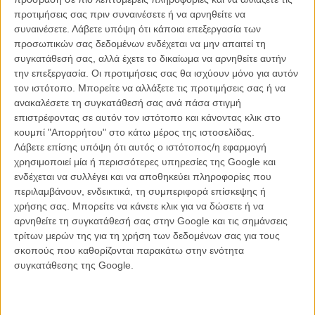
προτιμήσεις σας πριν συναινέσετε ή να αρνηθείτε να
Ο,τι ακολουθεί είναι μια μικρή επιλογή από τις καλύτερες μουσικές
συναινέσετε.
Λάβετε υπόψη ότι κάποια επεξεργασία των
στιγμές της φιλμογραφίας του Κουέντιν Ταραντίνο, σαρανταοκτώ
προσωπικών σας δεδομένων ενδέχεται να μην απαιτεί τη
ολόκληρα λεπτά ρετρό νοσταλγίας και παθιασμένου ρομαντισμού.
συγκατάθεσή σας, αλλά έχετε το δικαίωμα να αρνηθείτε αυτήν
Πατήστε το play...
την επεξεργασία. Οι προτιμήσεις σας θα ισχύουν μόνο για αυτόν
τον ιστότοπο. Μπορείτε να αλλάξετε τις προτιμήσεις σας ή να
ανακαλέσετε τη συγκατάθεσή σας ανά πάσα στιγμή
επιστρέφοντας σε αυτόν τον ιστότοπο και κάνοντας κλικ στο
κουμπί "Απορρήτου" στο κάτω μέρος της ιστοσελίδας.
Λάβετε επίσης υπόψη ότι αυτός ο ιστότοπος/η εφαρμογή
χρησιμοποιεί μία ή περισσότερες υπηρεσίες της Google και
ενδέχεται να συλλέγει και να αποθηκεύει πληροφορίες που
περιλαμβάνουν, ενδεικτικά, τη συμπεριφορά επίσκεψης ή
χρήσης σας. Μπορείτε να κάνετε κλικ για να δώσετε ή να
αρνηθείτε τη συγκατάθεσή σας στην Google και τις σημάνσεις
τρίτων μερών της για τη χρήση των δεδομένων σας για τους
σκοπούς που καθορίζονται παρακάτω στην ενότητα
συγκατάθεσης της Google.