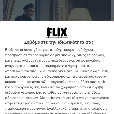
Σεβόμαστε την ιδιωτικότητά σας
Εμείς και οι συνεργάτες μας αποθηκεύουμε και/ή έχουμε
πρόσβαση σε πληροφορίες σε μια συσκευή, όπως τα cookies,
και επεξεργαζόμαστε προσωπικά δεδομένα, όπως μοναδικοί
αναγνωριστικοί και προσαρμοσμένες πληροφορίες που
αποστέλλονται από μια συσκευή για εξατομικευμένες διαφημίσεις
και περιεχόμενο, μέτρηση διαφήμισης και περιεχομένου, έρευνα
ακροατηρίου και ανάπτυξη υπηρεσιών.
Με την άδειά σας, εμείς
Σκεφτείτε μόνο τι θα ήταν το «Pulp Fiction» χωρίς τη «Misirlou», το
και οι συνεργάτες μας ενδέχεται να χρησιμοποιήσουμε ακριβή
«Jackie Brown» χωρίς το «Across 110th Street» του Μπόμπι
δεδομένα γεωγραφικής τοποθεσίας και ταυτοποίησης μέσω
Γούμακ, το «Kill Bill» χωρίς το «Bang Bang» της Νάνσι Σινάτρα, σε
σάρωσης συσκευών. Μπορείτε να κάνετε κλικ για να συναινέσετε
μια λίστα που μπορεί να γεμίσει δεκάδες mixtapes για να παίζουν
στην επεξεργασία από εμάς και τους συνεργάτες μας όπως
κάθε φορά που θέλεις να ακούσεις κάποιο από τα αγαπημένα του/
περιγράφεται παραπάνω. Εναλλακτικά, μπορείτε να αποκτήσετε
σου τραγούδια.
πρόσβαση σε πιο λεπτομερείς πληροφορίες και να αλλάξετε τις