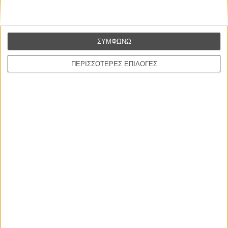
The Almodovar Mixtape - Χορεύεται με ψηλά τακούνια
To κινηματογραφικό mixtape του Νικ Κέιβ
The Wes Anderson mixtape!
ΣΥΜΦΩΝΩ
Tags:
Κουέντιν Ταραντίνο
ΠΕΡΙΣΣΟΤΕΡΕΣ ΕΠΙΛΟΓΕΣ
ΜΗ ΧΑΣΕΤΕ