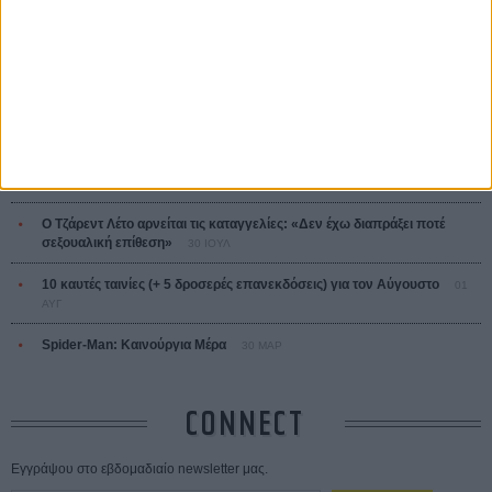
ΤΑ ΠΙΟ
ΔΙΑΒΑΣΜΕΝΑ
Οδύσσεια
01 ΙΟΥΛ
Save the Date! Δείτε πρώτοι το «Σεξ και Αίμα στο Καμπ Μίασμα»!
ΧΘΕΣ
Ο Τζάρεντ Λέτο αρνείται τις καταγγελίες: «Δεν έχω διαπράξει ποτέ
σεξουαλική επίθεση»
30 ΙΟΥΛ
10 καυτές ταινίες (+ 5 δροσερές επανεκδόσεις) για τον Αύγουστο
01
ΑΥΓ
Spider-Man: Καινούργια Μέρα
30 ΜΑΡ
CONNECT
Εγγράψου στο εβδομαδιαίο newsletter μας.