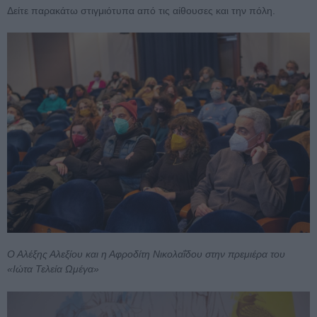
Δείτε παρακάτω στιγμιότυπα από τις αίθουσες και την πόλη.
Ο Αλέξης Αλεξίου και η Αφροδίτη Νικολαΐδου στην πρεμιέρα του
«Ιώτα Τελεία Ωμέγα»