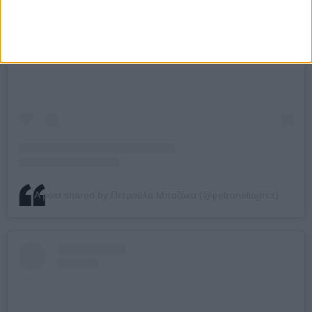
View this post on Instagram
A post shared by Πετρούλα Μπαζάκα (@petronelio
gr
cz)