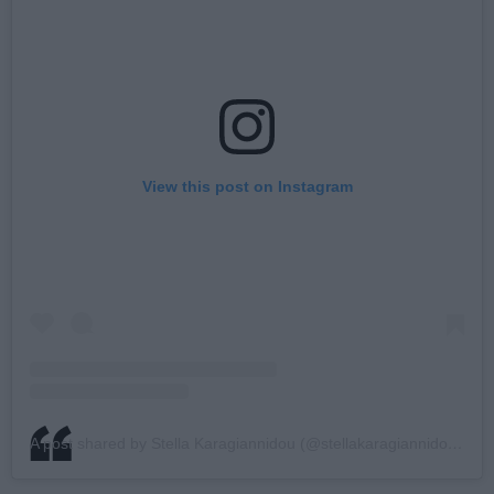
View this post on Instagram
A post shared by Stella Karagiannidou (@stellakaragiannidou_)