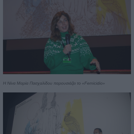
Η Νίνα Μαρία Πασχαλίδου παρουσιάζει το «Femicidio»