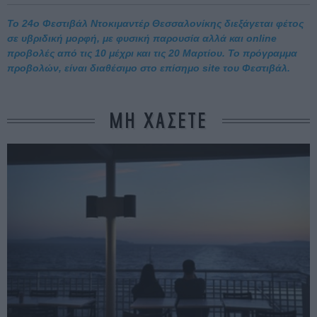
To 24o Φεστιβάλ Ντοκιμαντέρ Θεσσαλονίκης διεξάγεται φέτος
σε υβριδική μορφή, με φυσική παρουσία αλλά και online
προβολές από τις 10 μέχρι και τις 20 Μαρτίου. Το πρόγραμμα
προβολών, είναι διαθέσιμο στο επίσημο site του Φεστιβάλ.
ΜΗ ΧΑΣΕΤΕ