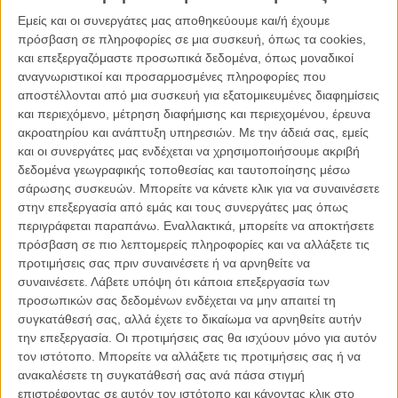
Εμείς και οι συνεργάτες μας αποθηκεύουμε και/ή έχουμε
πρόσβαση σε πληροφορίες σε μια συσκευή, όπως τα cookies,
και επεξεργαζόμαστε προσωπικά δεδομένα, όπως μοναδικοί
αναγνωριστικοί και προσαρμοσμένες πληροφορίες που
αποστέλλονται από μια συσκευή για εξατομικευμένες διαφημίσεις
και περιεχόμενο, μέτρηση διαφήμισης και περιεχομένου, έρευνα
ακροατηρίου και ανάπτυξη υπηρεσιών.
Με την άδειά σας, εμείς
και οι συνεργάτες μας ενδέχεται να χρησιμοποιήσουμε ακριβή
δεδομένα γεωγραφικής τοποθεσίας και ταυτοποίησης μέσω
σάρωσης συσκευών. Μπορείτε να κάνετε κλικ για να συναινέσετε
στην επεξεργασία από εμάς και τους συνεργάτες μας όπως
περιγράφεται παραπάνω. Εναλλακτικά, μπορείτε να αποκτήσετε
πρόσβαση σε πιο λεπτομερείς πληροφορίες και να αλλάξετε τις
προτιμήσεις σας πριν συναινέσετε ή να αρνηθείτε να
συναινέσετε.
Λάβετε υπόψη ότι κάποια επεξεργασία των
προσωπικών σας δεδομένων ενδέχεται να μην απαιτεί τη
Σκηνές από την προβολή του «Afterpop» του Δημήτρη Ζιβόπουλου
συγκατάθεσή σας, αλλά έχετε το δικαίωμα να αρνηθείτε αυτήν
για τον Δημήτρη Σκύλλα και τη μικρή συναυλία που ακολούθησε
την επεξεργασία. Οι προτιμήσεις σας θα ισχύουν μόνο για αυτόν
τον ιστότοπο. Μπορείτε να αλλάξετε τις προτιμήσεις σας ή να
ανακαλέσετε τη συγκατάθεσή σας ανά πάσα στιγμή
επιστρέφοντας σε αυτόν τον ιστότοπο και κάνοντας κλικ στο