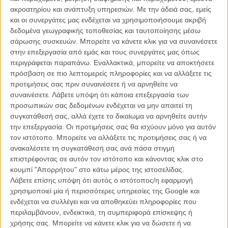
ακροατηρίου και ανάπτυξη υπηρεσιών.
Με την άδειά σας, εμείς
εγκατάλειψη πηγαίνοντας ακάλεστος σε κηδείες αγνώστων και
και οι συνεργάτες μας ενδέχεται να χρησιμοποιήσουμε ακριβή
έχοντας για μοναδικό του φίλο το συνομήλικο φάντασμα ενός
δεδομένα γεωγραφικής τοποθεσίας και ταυτοποίησης μέσω
γιαπωνέζου καμικάζι του Β' Παγκοσμίου Πολέμου. Σε μία από τις
σάρωσης συσκευών. Μπορείτε να κάνετε κλικ για να συναινέσετε
κηδείες γνωρίζει την Αναμπελ (Μία Γουασικόφσκα) μία κοπέλα που
στην επεξεργασία από εμάς και τους συνεργάτες μας όπως
πάσχει από καρκίνο και σύντομα μαθαίνει ότι έχει 3 μήνες ζωής. Ο
περιγράφεται παραπάνω. Εναλλακτικά, μπορείτε να αποκτήσετε
Ινοχ κλεισμένος στην οργή και τον μικρόκοσμό του προσεγγίζει το
πρόσβαση σε πιο λεπτομερείς πληροφορίες και να αλλάξετε τις
θάνατο μελοδραματικά, επισκέπτεται νεκροταφία, ψάχνει
προτιμήσεις σας πριν συναινέσετε ή να αρνηθείτε να
μεταφυσικές απαντήσεις, ζει στο παρελθόν. Η Αναμπελ αγαπά την
συναινέσετε.
Λάβετε υπόψη ότι κάποια επεξεργασία των
ορθολογιστική θεωρία του Δαρβίνου, τη ζωή, το τώρα. Μετά θα
προσωπικών σας δεδομένων ενδέχεται να μην απαιτεί τη
χαρίσει το σώμα της στην επιστήμη. Μαζί μαθαίνουν ότι τη ζωή τη
συγκατάθεσή σας, αλλά έχετε το δικαίωμα να αρνηθείτε αυτήν
ζεις, μόνο όταν αγαπάς.
την επεξεργασία. Οι προτιμήσεις σας θα ισχύουν μόνο για αυτόν
Αν αυτό σας φαίνεται κάπως μελό, είναι. Μια υπέροχη ιδέα
τον ιστότοπο. Μπορείτε να αλλάξετε τις προτιμήσεις σας ή να
αναλώνεται σε αρκετά κλισέ, τόσο σεναριακά, όσο και σκηνοθετικά.
ανακαλέσετε τη συγκατάθεσή σας ανά πάσα στιγμή
Ο Βαν Σαντ ενορχηστρώνει την ταινία του σαν την μελαγχολική ποπ
επιστρέφοντας σε αυτόν τον ιστότοπο και κάνοντας κλικ στο
που τόσο αγαπά και μ' αυτή έχει πνίξει το σάουντρακ του:
κουμπί "Απορρήτου" στο κάτω μέρος της ιστοσελίδας.
συναισθηματικά, τρυφερά, και κάπως γλυκερά. Το υπέροχο
Λάβετε επίσης υπόψη ότι αυτός ο ιστότοπος/η εφαρμογή
πρωταγωνιστικό του δίδυμο είναι τόσο γοητευτικό να το κοιτάς που
χρησιμοποιεί μία ή περισσότερες υπηρεσίες της Google και
παρασύρεται και ο ίδιος σε καρτοποσταλικές εικόνες ενός έρωτα
ενδέχεται να συλλέγει και να αποθηκεύει πληροφορίες που
που θα σβήσει άδοξα.
περιλαμβάνουν, ενδεικτικά, τη συμπεριφορά επίσκεψης ή
χρήσης σας. Μπορείτε να κάνετε κλικ για να δώσετε ή να