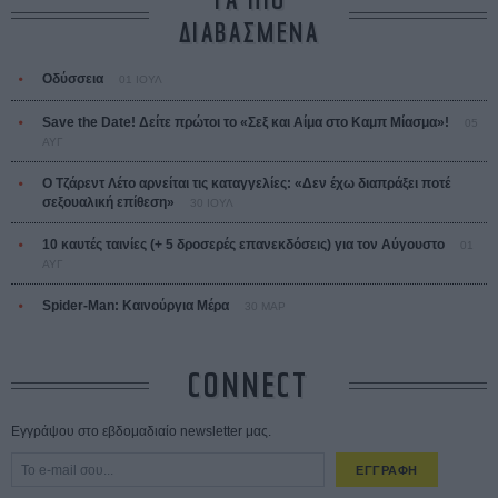
ΤΑ ΠΙΟ
ΔΙΑΒΑΣΜΕΝΑ
Οδύσσεια
01 ΙΟΥΛ
Save the Date! Δείτε πρώτοι το «Σεξ και Αίμα στο Καμπ Μίασμα»!
05
ΑΥΓ
Ο Τζάρεντ Λέτο αρνείται τις καταγγελίες: «Δεν έχω διαπράξει ποτέ
σεξουαλική επίθεση»
30 ΙΟΥΛ
10 καυτές ταινίες (+ 5 δροσερές επανεκδόσεις) για τον Αύγουστο
01
ΑΥΓ
Spider-Man: Καινούργια Μέρα
30 ΜΑΡ
CONNECT
Εγγράψου στο εβδομαδιαίο newsletter μας.
ΕΓΓΡΑΦΗ