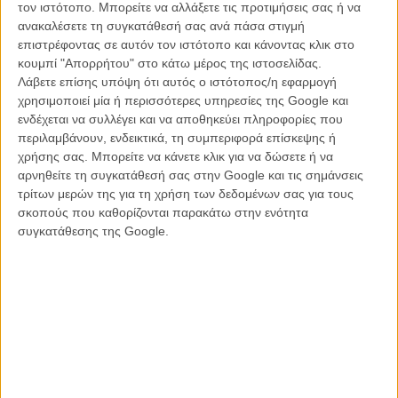
τον ιστότοπο. Μπορείτε να αλλάξετε τις προτιμήσεις σας ή να
ανακαλέσετε τη συγκατάθεσή σας ανά πάσα στιγμή
2. Summer of Soul (...or, When the Revolution Could not be
επιστρέφοντας σε αυτόν τον ιστότοπο και κάνοντας κλικ στο
Televised) του Αχμίρ "Questlove" Τόμπσον
κουμπί "Απορρήτου" στο κάτω μέρος της ιστοσελίδας.
Λάβετε επίσης υπόψη ότι αυτός ο ιστότοπος/η εφαρμογή
Πανέμορφα μονταρισμένο από ξεχασμένο υλικό που βρέθηκε σε ένα
χρησιμοποιεί μία ή περισσότερες υπηρεσίες της Google και
εργαστήριο, το επονομαζόμενο ως Black Woodstock γυρίστηκε το
ενδέχεται να συλλέγει και να αποθηκεύει πληροφορίες που
1969 στο Χάρλεμ και εμφανίζεται στο 2021 με εκδικητική διάθεση. Η
περιλαμβάνουν, ενδεικτικά, τη συμπεριφορά επίσκεψης ή
κάμερα κατεβαίνει κυριολεκτικά στο λαιμό της Κλάρα Γουόρντ για να
χρήσης σας. Μπορείτε να κάνετε κλικ για να δώσετε ή να
μας δείξει από που ξεκινάει στην πραγματικότητα η θεϊκή γκόσπελ
αρνηθείτε τη συγκατάθεσή σας στην Google και τις σημάνσεις
φωνή. Περιμένετε μέχρι να δείτε τη Νίνα Σιμόν - πιο οργισμένη από
τρίτων μερών της για τη χρήση των δεδομένων σας για τους
ποτέ! Θα σας ταρακουνήσει όπως και αυτή η ταινία.
σκοπούς που καθορίζονται παρακάτω στην ενότητα
συγκατάθεσης της Google.