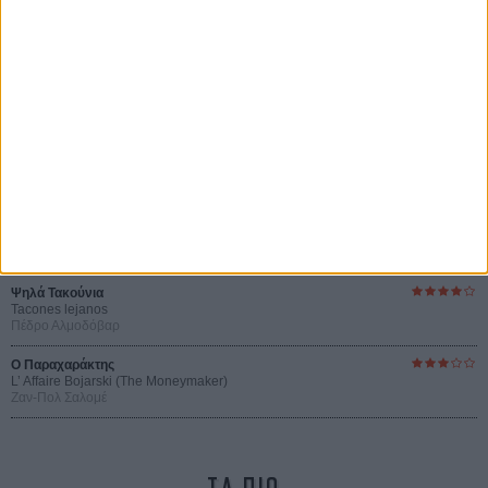
Οι Αρμονίες Βερκμάιστερ
Werckmeister Harmonies
Μπέλα Ταρ
Μια Θέση στον Ηλιο
A Place in the Sun
Τζορτζ Στίβενς
Οδύσσεια
The Odyssey
Κρίστοφερ Νόλαν
Ψηλά Τακούνια
Tacones lejanos
Πέδρο Αλμοδόβαρ
Ο Παραχαράκτης
L’ Affaire Bojarski (The Moneymaker)
Ζαν-Πολ Σαλομέ