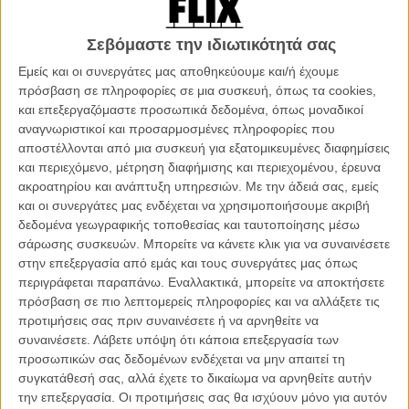
Η καλύτερη ταινία της χρονιάς είναι ένα παρανοϊκό, υπερβολικό και
Σεβόμαστε την ιδιωτικότητά σας
ευτυχώς αυτοαναφορικό μιούζικαλ των αδερφών Σπαρκς για έναν
θυμωμένο μάτσο περφόρμερ, το κορίτσι του ντίβα της όπερας και
Εμείς και οι συνεργάτες μας αποθηκεύουμε και/ή έχουμε
της κόρης τους που με κάποιο τρόπο γεννήθηκε ως μαριονέτα.
πρόσβαση σε πληροφορίες σε μια συσκευή, όπως τα cookies,
Δείτε το μόνοι σας ώστε κανείς που γνωρίζετε να σας χαλάσει
και επεξεργαζόμαστε προσωπικά δεδομένα, όπως μοναδικοί
πιθανόν αυτό το τρελό αριστούργημα. Και ναι - διαρκεί πραγματικά
αναγνωριστικοί και προσαρμοσμένες πληροφορίες που
πολύ.
αποστέλλονται από μια συσκευή για εξατομικευμένες διαφημίσεις
και περιεχόμενο, μέτρηση διαφήμισης και περιεχομένου, έρευνα
ακροατηρίου και ανάπτυξη υπηρεσιών.
Με την άδειά σας, εμείς
και οι συνεργάτες μας ενδέχεται να χρησιμοποιήσουμε ακριβή
δεδομένα γεωγραφικής τοποθεσίας και ταυτοποίησης μέσω
σάρωσης συσκευών. Μπορείτε να κάνετε κλικ για να συναινέσετε
στην επεξεργασία από εμάς και τους συνεργάτες μας όπως
περιγράφεται παραπάνω. Εναλλακτικά, μπορείτε να αποκτήσετε
πρόσβαση σε πιο λεπτομερείς πληροφορίες και να αλλάξετε τις
προτιμήσεις σας πριν συναινέσετε ή να αρνηθείτε να
συναινέσετε.
Λάβετε υπόψη ότι κάποια επεξεργασία των
προσωπικών σας δεδομένων ενδέχεται να μην απαιτεί τη
συγκατάθεσή σας, αλλά έχετε το δικαίωμα να αρνηθείτε αυτήν
την επεξεργασία. Οι προτιμήσεις σας θα ισχύουν μόνο για αυτόν