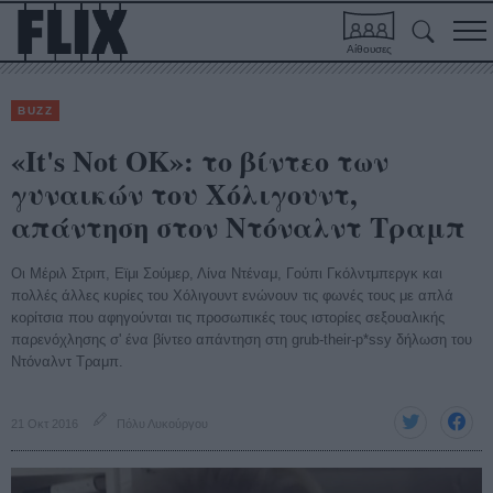
Αίθουσες
BUZZ
«It's Not OK»: το βίντεο των
γυναικών του Χόλιγουντ,
απάντηση στον Ντόναλντ Τραμπ
Οι Μέριλ Στριπ, Εϊμι Σούμερ, Λίνα Ντέναμ, Γούπι Γκόλντμπεργκ και
πολλές άλλες κυρίες του Χόλιγουντ ενώνουν τις φωνές τους με απλά
κορίτσια που αφηγούνται τις προσωπικές τους ιστορίες σεξουαλικής
παρενόχλησης σ' ένα βίντεο απάντηση στη grub-their-p*ssy δήλωση του
Ντόναλντ Τραμπ.
21 Οκτ 2016
Πόλυ Λυκούργου