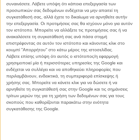
στεκόμαστε και οι ίδιοι, ο καθένας προσωπικά, ως αξιοπρεπείς
συναινέσετε.
Λάβετε υπόψη ότι κάποια επεξεργασία των
άνθρωποι απέναντι στον εαυτό και τον συνάνθρωπό μας), είναι
προσωπικών σας δεδομένων ενδέχεται να μην απαιτεί τη
αδύνατον να πρέπει να εξηγήσουμε από την αρχή γιατί το να μιλάει
συγκατάθεσή σας, αλλά έχετε το δικαίωμα να αρνηθείτε αυτήν
κανείς έτσι για τις γυναίκες είναι απαράδεκτο. Κανένα locker room
την επεξεργασία. Οι προτιμήσεις σας θα ισχύουν μόνο για αυτόν
talk. Κανένα «τα αγόρια θα είναι πάντα αγόρια» επιχείρημα. Κανένα
τον ιστότοπο. Μπορείτε να αλλάξετε τις προτιμήσεις σας ή να
«όσα λένε οι άντρες μεταξύ τους». Επιτέλους, είμαστε στο 2016.
ανακαλέσετε τη συγκατάθεσή σας ανά πάσα στιγμή
Μεγαλώστε.
επιστρέφοντας σε αυτόν τον ιστότοπο και κάνοντας κλικ στο
κουμπί "Απορρήτου" στο κάτω μέρος της ιστοσελίδας.
Δείτε κι αυτό:
Ο Αλεκ Μπόλντγουιν διαλύει τον Ντόναλντ Τραμπ
Λάβετε επίσης υπόψη ότι αυτός ο ιστότοπος/η εφαρμογή
(ξανά) χθες στο Saturday Night Live
χρησιμοποιεί μία ή περισσότερες υπηρεσίες της Google και
ενδέχεται να συλλέγει και να αποθηκεύει πληροφορίες που
περιλαμβάνουν, ενδεικτικά, τη συμπεριφορά επίσκεψης ή
χρήσης σας. Μπορείτε να κάνετε κλικ για να δώσετε ή να
αρνηθείτε τη συγκατάθεσή σας στην Google και τις σημάνσεις
τρίτων μερών της για τη χρήση των δεδομένων σας για τους
σκοπούς που καθορίζονται παρακάτω στην ενότητα
συγκατάθεσης της Google.