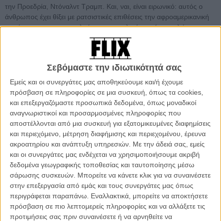
την Προεδρία, Ντόναλντ Τραμπ. Και, ναι, είναι ειρωνικό: αυτός ο
άνθρωπος έχει θίξει με ρατσιστικές επιθέσεις την αφροαμερικανική
κοινότητα, τους μουσουλμάνους, τους λατίνους (αποκαλώντας τους
«εγκληματίες και βιαστές»), ετοιμάζεται να χτίσει τείχη, να πετάξει
έξω πρόσφυγες, να εκμηδενίσει την εργατική τάξη. Το ότι μιλώντας
σ' ένα μικρόφωνο που θεωρούσε κλειστό μ' έναν εξίσου εγωπαθή
Σεβόμαστε την ιδιωτικότητά σας
βλάκα ενός πρωινάδικου, καυχήθηκε για το ότι «όταν είσαι σταρ/
πλούσιος μπορείς να κάνεις ό,τι θέλεις στις γυναίκες - να τις
Εμείς και οι συνεργάτες μας αποθηκεύουμε και/ή έχουμε
αρπάξεις από το μ*υνί» - αυτό είναι το πρόβλημά μας;
πρόσβαση σε πληροφορίες σε μια συσκευή, όπως τα cookies,
και επεξεργαζόμαστε προσωπικά δεδομένα, όπως μοναδικοί
Ναι. ΚΑΙ αυτό είναι το πρόβλημά μας. Κι αποδείχθηκε περίτρανα ότι
αναγνωριστικοί και προσαρμοσμένες πληροφορίες που
είναι. Απλώς, γιατί πρέπει να το εξηγήσουμε. Ας το εξηγήσουμε
αποστέλλονται από μια συσκευή για εξατομικευμένες διαφημίσεις
λοιπόν.
και περιεχόμενο, μέτρηση διαφήμισης και περιεχομένου, έρευνα
ακροατηρίου και ανάπτυξη υπηρεσιών.
Με την άδειά σας, εμείς
Πρόβλημα δεν είναι ότι ο Τραμπ είπε «μ*υνί». Η βρώμικη λέξη της
και οι συνεργάτες μας ενδέχεται να χρησιμοποιήσουμε ακριβή
πρότασης ήταν το «αρπάξεις». Ετσι. Δικαιωματικά. Σ' έναν κόσμο
δεδομένα γεωγραφικής τοποθεσίας και ταυτοποίησης μέσω
που όλοι (ή τουλάχιστον όσοι έχουμε κουρδισμένες τις κεραίες
σάρωσης συσκευών. Μπορείτε να κάνετε κλικ για να συναινέσετε
κοινωνικής ευαισθησίας μας) καταλαβαίνουμε πια, χωρίς περιττές
στην επεξεργασία από εμάς και τους συνεργάτες μας όπως
παραπάνω εξηγήσεις, γιατί το gay hate-speech δεν είναι ΟΚ, γιατί ο
περιγράφεται παραπάνω. Εναλλακτικά, μπορείτε να αποκτήσετε
σεβασμός σε όλα τα χρώματα, τις θρησκείες και τις ιδεολογίες
πρόσβαση σε πιο λεπτομερείς πληροφορίες και να αλλάξετε τις
επιβάλλεται (και για να πάμε μπροστά ως κοινωνίες, αλλά και για να
προτιμήσεις σας πριν συναινέσετε ή να αρνηθείτε να