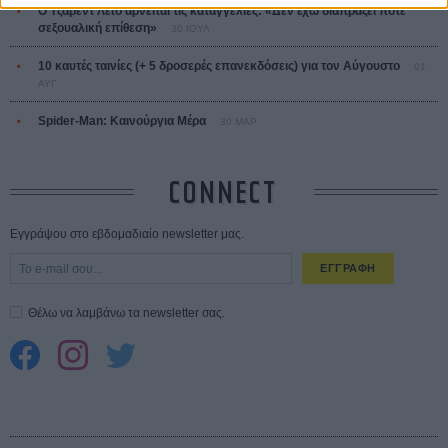
Ο Τζάρεντ Λέτο αρνείται τις καταγγελίες: «Δεν έχω διαπράξει ποτέ
σεξουαλική επίθεση»
30 ΙΟΥΛ
10 καυτές ταινίες (+ 5 δροσερές επανεκδόσεις) για τον Αύγουστο
01
ΑΥΓ
Spider-Man: Καινούργια Μέρα
30 ΜΑΡ
CONNECT
Εγγράψου στο εβδομαδιαίο newsletter μας.
ΕΓΓΡΑΦΗ
Θέλω να λαμβάνω τα newsletter σας.