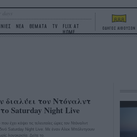
 days
ΙΝΙΕΣ
ΝΕΑ
ΘΕΜΑΤΑ
TV
FLIX AT
ΟΔΗΓΟΣ ΑΙΘΟΥΣΩΝ
HOME
ν διαλύει τον Ντόναλντ
ο Saturday Night Live
 που έχει κάψει τις τελευταίες ώρες τον Ντόναλντ
δινό Saturday Night Live. Με έναν Αλεκ Μπόλντγουιν
ρίς λογοκρισία. Δείτε το.