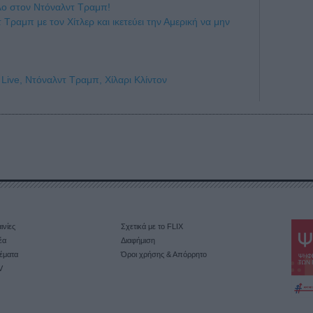
τυλο στον Ντόναλντ Τραμπ!
 Τραμπ με τον Χίτλερ και ικετεύει την Αμερική να μην
Live,
Ντόναλντ Τραμπ,
Χίλαρι Κλίντον
ινίες
Σχετικά με το FLIX
έα
Διαφήμιση
έματα
Όροι χρήσης & Απόρρητο
V