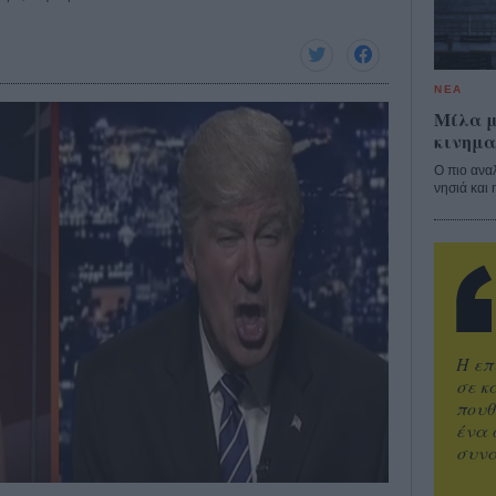
ΝΕΑ
Μίλα μ
κινημα
Ο πιο ανα
νησιά και 
Η επ
σε κ
πουθ
ένα 
συνα