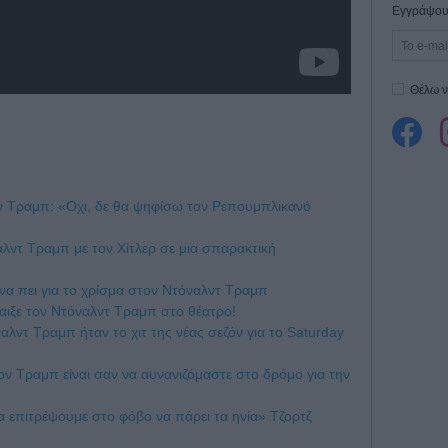
Εγγράψου 
Θέλω ν
ον Τραμπ: «Οχι, δε θα ψηφίσω τον Ρεπουμπλικανό
λντ Τραμπ με τον Χίτλερ σε μια σπαρακτική
ι να πει για το χρίσμα στον Ντόναλντ Τραμπ
παιξε τον Ντόναλντ Τραμπ στο θέατρο!
αλντ Τραμπ ήταν το χιτ της νέας σεζόν για το Saturday
ν Τραμπ είναι σαν να αυνανιζόμαστε στο δρόμο για την
α επιτρέψουμε στο φόβο να πάρει τα ηνία» Τζορτζ