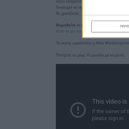
κάνει ελάχιστα με το σεξ και μία αθυρό
δικαίωμα να αρπάζει ό,τι θέλει - κυριολεκ
δε χρειάζεται.
Θυμηθείτε τι είχε γίνει πριν μία εβδο
ΠΕΡΙ
ήταν το χιτ της νέας σεζόν για το Saturd
Το έκανε ωραιότατα ο Αλεκ Μπόλντγουιν 
Πατήστε το play. Κωμωδία με κοχόνες.