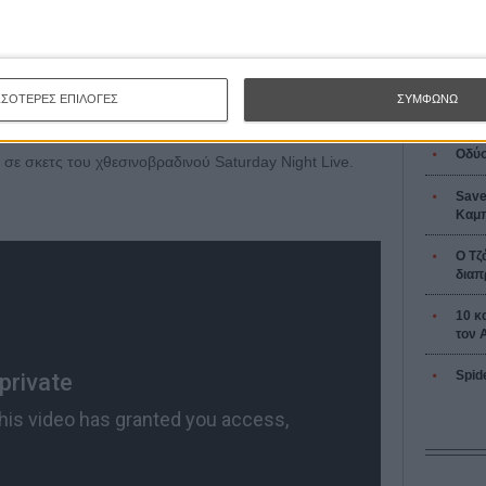
στομη αντροκουβέντα και πολύ περισσότερο με το
L’ Affaire
Ζαν-Πολ 
τικά να βάζει το χέρι του και να αρπάζει ό,τι θέλει) αλλά
μάδα:
Να γιατί ο Αλεκ Μπόλντγουιν ως Ντόναλντ Τραμπ
ΣΣΟΤΕΡΕΣ ΕΠΙΛΟΓΕΣ
ΣΥΜΦΩΝΩ
ay Night Live
Οδύσ
σε σκετς του χθεσινοβραδινού Saturday Night Live.
Save
Καμπ
Ο Τζ
διαπ
10 κ
τον 
Spid