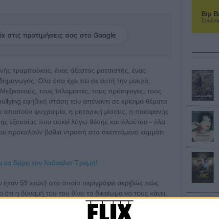
Βιμ Β
Συνέντ
ix στις προτιμήσεις σας στο Google
νής τραμπούκος, ένας άξεστος ρατσιστής, ένας
δημαγωγός. Ολα όσα έχει πει σε αυτή την μακρά,
 Μεξικανούς, τους Ισλαμιστές, τους πρόσφυγες, τους
ullying εφηβική στάση του απέναντι σε κρίσιμα θέματα
υ απαιτούν ψυχραιμία, η ρητορική μίσους, η πασιφανής
 της εξουσίας που ασκεί λόγω θέσης και πλούτου - όλα
και προκαλούν βαθιά ντροπή στο σκεπτόμενο κομμάτι
ι να δείρει τον Ντόναλντ Τραμπ!
ν ήταν 59 ετών) στο οποίο περιγράφει ακριβώς πώς
ει ότι η δύναμή του του δίνει το δικαίωμα να τους κάνει,
 για την αμερικανική κοινή γνώμη. Εδώ και 48 ώρες το
ικά media, ο Τραμπ (για πρώτη φορά) απολογήθηκε (αν