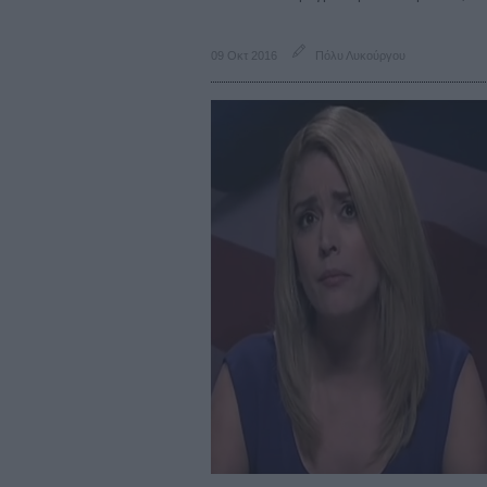
09 Οκτ 2016
Πόλυ Λυκούργου