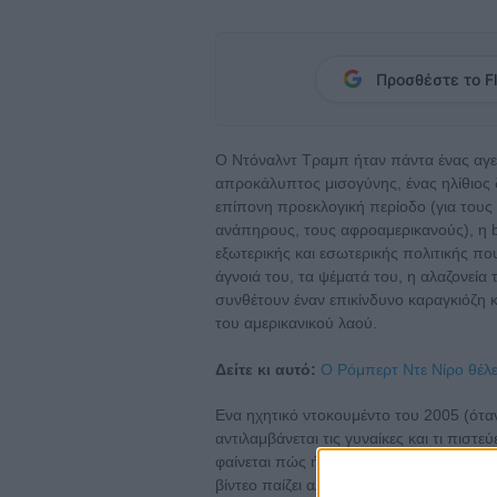
Προσθέστε το Fl
Ο Ντόναλντ Τραμπ ήταν πάντα ένας αγε
απροκάλυπτος μισογύνης, ένας ηλίθιος 
επίπονη προεκλογική περίοδο (για τους
ανάπηρους, τους αφροαμερικανούς), η b
εξωτερικής και εσωτερικής πολιτικής πο
άγνοιά του, τα ψέματά του, η αλαζονεία
συνθέτουν έναν επικίνδυνο καραγκιόζη 
του αμερικανικού λαού.
Δείτε κι αυτό:
Ο Ρόμπερτ Ντε Νίρο θέλε
Ενα ηχητικό ντοκουμέντο του 2005 (ότα
αντιλαμβάνεται τις γυναίκες και τι πιστεύ
φαίνεται πώς ήταν το τελευταίο χτύπημα
βίντεο παίζει αλογόκριτο στα αμερικαν