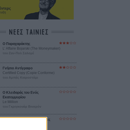
έντερς
ευξη
ΝΕΕΣ ΤΑΙΝΙΕΣ
Ο Παραχαράκτης
L’ Affaire Bojarski (The Moneymaker)
του Ζαν-Πολ Σαλομέ
Γνήσιο Αντίγραφο
Certified Copy (Copie Conforme)
του Αμπάς Κιαροστάμι
Ο Κλειδαράς του Ενός
Εκατομμυρίου
Le Million
του Γκρεγκουάρ Βινιερόν
Αυτό που Ξέρουν οι Γυναίκες
Pour le Plaisir
του Ρεέμ Κερισί