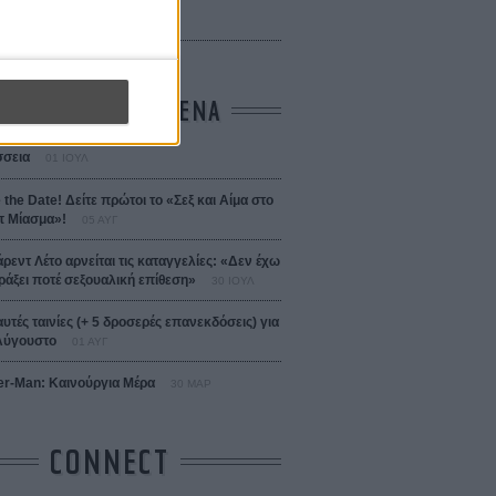
 Bojarski (The Moneymaker)
Σαλομέ
ΤΑ ΠΙΟ ΔΙΑΒΑΣΜΕΝΑ
σεια
01 ΙΟΥΛ
 the Date! Δείτε πρώτοι το «Σεξ και Αίμα στο
 Μίασμα»!
05 ΑΥΓ
άρεντ Λέτο αρνείται τις καταγγελίες: «Δεν έχω
ράξει ποτέ σεξουαλική επίθεση»
30 ΙΟΥΛ
αυτές ταινίες (+ 5 δροσερές επανεκδόσεις) για
Αύγουστο
01 ΑΥΓ
er-Man: Καινούργια Μέρα
30 ΜΑΡ
CONNECT