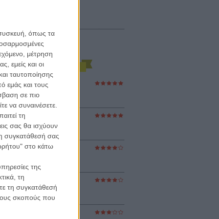
 συσκευή, όπως τα
προσαρμοσμένες
ιεχόμενο, μέτρηση
ς, εμείς και οι
και ταυτοποίησης
ό εμάς και τους
ες Βερκμάιστερ
ster Harmonies
σβαση σε πιο
ρ
τε να συναινέσετε.
αιτεί τη
στον Ηλιο
 the Sun
εις σας θα ισχύουν
βενς
 τη συγκατάθεσή σας
ορρήτου" στο κάτω
sey
ρ Νόλαν
υπηρεσίες της
τικά, τη
ούνια
ίτε τη συγκατάθεσή
ejanos
μοδόβαρ
 τους σκοπούς που
ράκτης