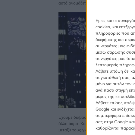
αυτό ονομάζεται απολογία) και ακόμα κ
Εμείς και οι συνεργ
cookies, και επεξε
πληροφορίες που απο
διαφήμισης και περι
συνεργάτες μας ενδέ
μέσω σάρωσης συσκευ
συνεργάτες μας όπω
λεπτομερείς πληροφορ
Λάβετε υπόψη ότι κά
συγκατάθεσή σας, αλ
μόνο για αυτόν τον 
ανά πάσα στιγμή επι
μέρος της ιστοσελίδα
Λάβετε επίσης υπόψη
Google και ενδέχετα
συμπεριφορά επίσκεψ
Εχουμε διαβάσει πολλές αναλύσεις για τ
σας στην Google και
άλλο άκρο: Καλά, τόσο υποκριτές οι Αμερ
καθορίζονται παρακ
μεταξύ τους για τις γυναίκες; Θα μπορ