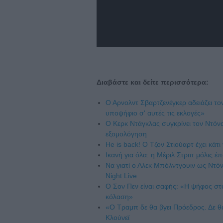
Διαβάστε και δείτε περισσότερα:
Ο Αρνολντ Σβαρτζενέγκερ αδειάζει τ
υποψήφιο σ' αυτές τις εκλογές»
Ο Κερκ Ντάγκλας συγκρίνει τον Ντόνα
εξομολόγηση
He is back! Ο Τζον Στιούαρτ έχει κάτ
Ικανή για όλα: η Μέριλ Στριπ μόλις έ
Να γιατί ο Αλεκ Μπόλντγουιν ως Ντόν
Night Live
Ο Σον Πεν είναι σαφής: «H ψήφος στο
κόλαση»
«Ο Τραμπ δε θα βγει Πρόεδρος. Δε θ
Κλούνεϊ