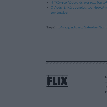
Η Τζένιφερ Λόρενς δείχνει το... δάχ
O Λούις Σι Κέι συγκρίνει τον Ντόναλντ
τον ψηφίσει
Tags:
πολιτική,
εκλογές,
Saturday Night 
Τα
Ν
Θ
T