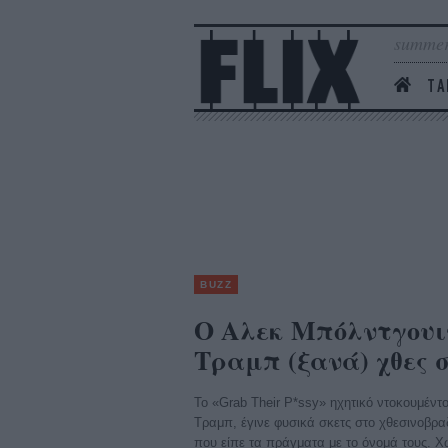
summer
ΤΑ
BUZZ
Ο Αλεκ Μπόλντγουι
Τραμπ (ξανά) χθες στ
Το «Grab Their P*ssy» ηχητικό ντοκουμέντο
Τραμπ, έγινε φυσικά σκετς στο χθεσινοβρα
που είπε τα πράγματα με το όνομά τους. Χω