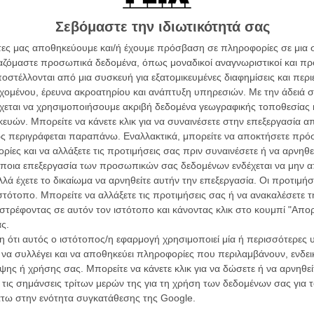
αι Ρεπουμπλικανοί σύντροφοί του τον εγκαταλείπουν.
Σεβόμαστε την ιδιωτικότητά σας
άτες μας αποθηκεύουμε και/ή έχουμε πρόσβαση σε πληροφορίες σε μια
ργαζόμαστε προσωπικά δεδομένα, όπως μοναδικοί αναγνωριστικοί και 
στέλλονται από μια συσκευή για εξατομικευμένες διαφημίσεις και περ
εχομένου, έρευνα ακροατηρίου και ανάπτυξη υπηρεσιών.
Με την άδειά σα
χεται να χρησιμοποιήσουμε ακριβή δεδομένα γεωγραφικής τοποθεσίας 
ών. Μπορείτε να κάνετε κλικ για να συναινέσετε στην επεξεργασία απ
Οι Αρμονί
Werckmei
ς περιγράφεται παραπάνω. Εναλλακτικά, μπορείτε να αποκτήσετε πρό
Μπέλα Τα
ίες και να αλλάξετε τις προτιμήσεις σας πριν συναινέσετε ή να αρνηθεί
ποια επεξεργασία των προσωπικών σας δεδομένων ενδέχεται να μην απ
Μια Θέση 
A Place in
λά έχετε το δικαίωμα να αρνηθείτε αυτήν την επεξεργασία. Οι προτιμήσ
Τζορτζ Στί
ιστότοπο. Μπορείτε να αλλάξετε τις προτιμήσεις σας ή να ανακαλέσετε
στρέφοντας σε αυτόν τον ιστότοπο και κάνοντας κλικ στο κουμπί "Απ
Οδύσσεια
ς.
The Odys
Κρίστοφε
 ότι αυτός ο ιστότοπος/η εφαρμογή χρησιμοποιεί μία ή περισσότερες 
ι να συλλέγει και να αποθηκεύει πληροφορίες που περιλαμβάνουν, ενδεικ
Ψηλά Τακ
ης ή χρήσης σας. Μπορείτε να κάνετε κλικ για να δώσετε ή να αρνηθε
Tacones l
ο περιστατικό, η συζήτηση έχει φτάσει ακόμα και στο
Πέδρο Αλ
 τις σημάνσεις τρίτων μερών της για τη χρήση των δεδομένων σας για
ικανοί που σε αυτό κόλλησαν; Στο τι λένε οι άντρες
άτω στην ενότητα συγκατάθεσης της Google.
ούσαμε να απαντήσουμε (το σχόλιο του Τραμπ έχει να
Ο Παραχα