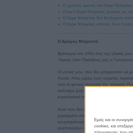
Ο χρυσός αιώνας του Κερκ Ντάγκλας
Οταν ο Κερκ Ντάγκλας έμπαινε ως πρ
O Κερκ Ντάγκλας δεν θα ξεχάσει ποτ
Ο Κερκ Ντάγκλας απαιτεί: Gun Contro
Ο Δρόμος Μπροστά
Βρίσκομαι στο 100ο έτος της ηλικίας μο
Υόρκης ήταν Πρόεδρος μας ο Γούντροου
Οι γονείς μου, που δεν μπορούσαν να μι
Ρωσία. Ηταν μέρος ενός κύματος περισ
από τα φονικά πογκρόμ της τσαρικής Ρωσ
καλύτερη ζωή για την οικογένειά τους σε 
κυριολεκτικά στρωμένοι με χρυσό.
Αυτό που δεν είχαν συνειδητοποιήσει κα
χαραγμένα στο Αγαλμα της Ελευθερίας σ
Εμείς και οι συνεργ
κουρασμένους σας, τους φτωχούς σας, 
cookies, και επεξε
αναπνεύσουν ελεύθεροι» δεν απευθύνοντ
πληροφορίες που απο