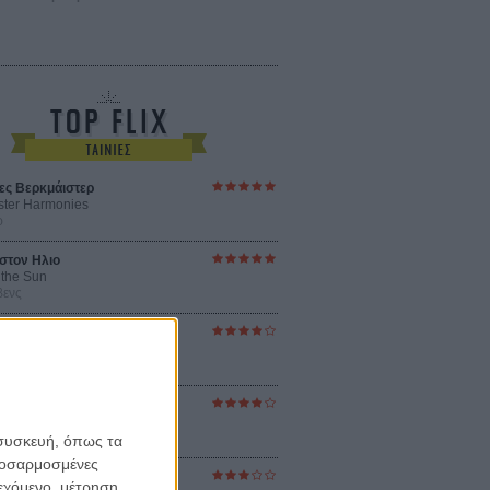
ες Βερκμάιστερ
ster Harmonies
ρ
στον Ηλιο
 the Sun
βενς
sey
ρ Νόλαν
ούνια
ejanos
μοδόβαρ
 συσκευή, όπως τα
προσαρμοσμένες
ράκτης
ιεχόμενο, μέτρηση