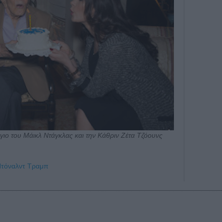
 γιο του Μάικλ Ντάγκλας και την Κάθριν Ζέτα Τζόουνς
τόναλντ Τραμπ