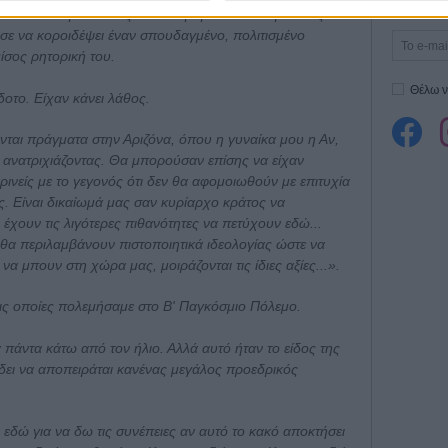
Εγγράψου 
δεν τον έπαιρνε κανείς στα ασοβαρά. Τον αντιμετώπιζαν
ε να κοροιδέψει έναν σπουδαγμένο, πολιτισμένο
μίσος ρητορική του.
Θέλω ν
δοτο. Είχαν κάνει λάθος.
νται πράγματα στην Αριζόνα, όπου η γυναίκα μου η Αν,
 ανατριχιάζοντας. Θα μπορούσαν επίσης να είχαν
κρινείς με το γεγονός ότι δεν θα αφομοιωθούν με επιτυχία
. Είναι δικαίωμά μας σαν κυρίαρχο κράτος να
 έχουν τις λιγότερες πιθανότητες να πετύχουν εδώ...
α περιλαμβάνουν πιστοποιητικά ιδεολογίας ώστε να
α μπουν στη χώρα μας, μοιράζονται τις ίδιες αξίες...».
α τις οποίες πολεμήσαμε στο Β' Παγκόσμιο Πόλεμο.
τα πάντα κάτω από τον ήλιο. Αλλά αυτό ήταν το είδος της
δει να αποπειράται κανένας μεγάλος προεδρικός
ι εδώ για να δω τις συνέπειες αν αυτό το κακό αποκτήσει