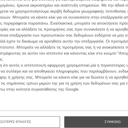
ικά οι Καθολικοί και οι Εβραίοι ένιωσαν το στίγμα του να
L’ Affaire
εχομένου, έρευνα ακροατηρίου και ανάπτυξη υπηρεσιών.
Με την άδειά σα
Ζαν-Πολ 
αν ξένους που δεν θα γίνονταν ποτέ «αληθινοί
χεται να χρησιμοποιήσουμε ακριβή δεδομένα γεωγραφικής τοποθεσίας 
ών. Μπορείτε να κάνετε κλικ για να συναινέσετε στην επεξεργασία απ
ς περιγράφεται παραπάνω. Εναλλακτικά, μπορείτε να αποκτήσετε πρό
ό τον ήλιο. Από τότε που γεννήθηκα, ο πλανήτης μας
ίες και να αλλάξετε τις προτιμήσεις σας πριν συναινέσετε ή να αρνηθεί
τροχιά του, κοίταζα τη χώρα και τον κόσμο να εξελίσσεται
ποια επεξεργασία των προσωπικών σας δεδομένων ενδέχεται να μην απ
ταστούν οι γονείς μου - και που συνεχίζουν να με
Οδύσ
λά έχετε το δικαίωμα να αρνηθείτε αυτήν την επεξεργασία. Οι προτιμήσ
ιστότοπο. Μπορείτε να αλλάξετε τις προτιμήσεις σας ή να ανακαλέσετε
Save
στρέφοντας σε αυτόν τον ιστότοπο και κάνοντας κλικ στο κουμπί "Απ
ρδισαν το δικαίωμα της ψήφου και μία είναι επιτέλους
Καμπ
ς.
λιτικού κόμματος. Ενας Ιρλανδός Αμερικάνος
 ότι αυτός ο ιστότοπος/η εφαρμογή χρησιμοποιεί μία ή περισσότερες 
ίστευτο, ένας Αφροαμερικανός είναι ο Πρόεδρος μας
Ο Τζ
ι να συλλέγει και να αποθηκεύει πληροφορίες που περιλαμβάνουν, ενδεικ
διαπ
ης ή χρήσης σας. Μπορείτε να κάνετε κλικ για να δώσετε ή να αρνηθε
 τις σημάνσεις τρίτων μερών της για τη χρήση των δεδομένων σας για
10 κ
ε εξέπληττε το αναπόφευκτο της αλλαγής και πως
τον 
άτω στην ενότητα συγκατάθεσης της Google.
ις αλλαγές που είδα ήταν καλές.
Spid
κονομικής Κρίσης και δύο Παγκοσμίους Πολέμους - με
 ένας άνθρωπος που υποσχέθηκε ότι θα επαναφέρει τη
ΣΣΟΤΕΡΕΣ ΕΠΙΛΟΓΕΣ
ΣΥΜΦΩΝΩ
έβηκε στην εξουσία το 1933. Για μια δεκαετία πριν από