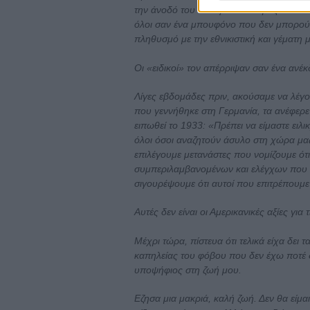
την άνοδό του όλοι γελούσαν μαζί του - 
όλοι σαν ένα μπουφόνο που δεν μπορούσ
πληθυσμό με την εθνικιστική και γέματη 
Οι «ειδικοί» τον απέρριψαν σαν ένα ανέκ
Λίγες εβδομάδες πριν, ακούσαμε να λέγο
που γεννήθηκε στη Γερμανία, τα ανέφερε
ειπωθεί το 1933: «Πρέπει να είμαστε ειλι
όλοι όσοι αναζητούν άσυλο στη χώρα μας
επιλέγουμε μετανάστες που νομίζουμε ότι
συμπεριλαμβανομένων και ελέγχων που θ
σιγουρέψουμε ότι αυτοί που επιτρέπουμε ν
Αυτές δεν είναι οι Αμερικανικές αξίες γι
Μέχρι τώρα, πίστευα ότι τελικά είχα δει 
καπηλείας του φόβου που δεν έχω ποτέ 
υποψήφιος στη ζωή μου.
Εζησα μια μακριά, καλή ζωή. Δεν θα είμα