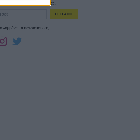
στο εβδομαδιαίο newsletter μας.
ΕΓΓΡΑΦΗ
α λαμβάνω τα newsletter σας.