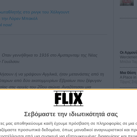
ωταθλητής στο ρινγκ του Χόλιγουντ
έ την Λόρεν Μπακόλ
l now!
Οι Αρμονί
υ. Οταν γεννήθηκα το 1916 στο Αμστερνταμ της Νέας
Werckmei
 Γουίλσον.
Μπέλα Τα
Μια Θέση 
λήσουν ή να γράψουν Αγγλικά, ήταν μετανάστες από τη
A Place in
σότερων από δύο εκατομμυρίων Εβραίων που ξέφυγαν
Τζορτζ Στί
ίας στις αρχές του 20ου αιώνα. Αναζήτησαν μια
μια μαγική χώρα, όπου πίστεψαν ότι οι δρόμοι είναι
Οδύσσεια
The Odys
Κρίστοφε
τά τον ερχομό τους ήταν αυτά τα ομορφα λόγια που είναι
Σεβόμαστε την ιδιωτικότητά σας
Ψηλά Τακ
Tacones l
το Λιμάνι της Νέας Υόρκης: «Δώστε μου τους
Πέδρο Αλ
άτες μας αποθηκεύουμε και/ή έχουμε πρόσβαση σε πληροφορίες σε μια
τους μαζωμένους όχλους σας, γεμάτους λαχτάρα να
ργαζόμαστε προσωπικά δεδομένα, όπως μοναδικοί αναγνωριστικοί και 
αν ισότιμα σε όλους τους νέους Αμερικάνους. Οι Ρώσοι,
Ο Παραχα
στέλλονται από μια συσκευή για εξατομικευμένες διαφημίσεις και περ