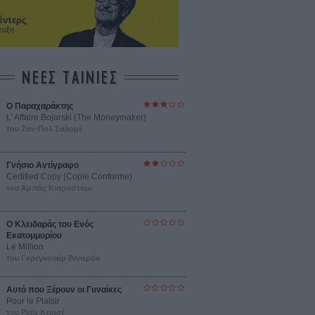
έντερς
ευξη
ΝΕΕΣ ΤΑΙΝΙΕΣ
Ο Παραχαράκτης
L’ Affaire Bojarski (The Moneymaker)
του Ζαν-Πολ Σαλομέ
Γνήσιο Αντίγραφο
Certified Copy (Copie Conforme)
του Αμπάς Κιαροστάμι
Ο Κλειδαράς του Ενός
Εκατομμυρίου
Le Million
του Γκρεγκουάρ Βινιερόν
Αυτό που Ξέρουν οι Γυναίκες
Pour le Plaisir
του Ρεέμ Κερισί