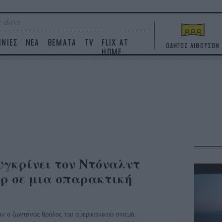
 days
ΙΝΙΕΣ
ΝΕΑ
ΘΕΜΑΤΑ
TV
FLIX AT
ΟΔΗΓΟΣ ΑΙΘΟΥΣΩΝ
HOME
υγκρίνει τον Ντόναλντ
ρ σε μια σπαρακτική
αν ο ζωντανός θρύλος του αμερικανικού σινεμά