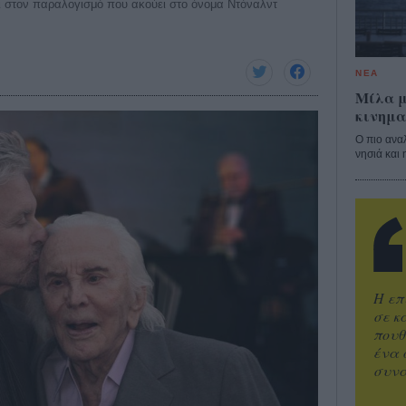
ι στον παραλογισμό που ακούει στο όνομα Ντόναλντ
ΝΕΑ
Μίλα μ
κινημα
Ο πιο ανα
νησιά και 
Η επ
σε κ
πουθ
ένα 
συνα