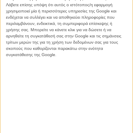
Λάβετε επίσης υπόψη ότι αυτός ο ιστότοπος/η εφαρμογή
χρησιμοποιεί μία ή περισσότερες υπηρεσίες της Google και
ενδέχεται να συλλέγει και να αποθηκεύει πληροφορίες που
περιλαμβάνουν, ενδεικτικά, τη συμπεριφορά επίσκεψης ή
χρήσης σας. Μπορείτε να κάνετε κλικ για να δώσετε ή να
αρνηθείτε τη συγκατάθεσή σας στην Google και τις σημάνσεις
τρίτων μερών της για τη χρήση των δεδομένων σας για τους
σκοπούς που καθορίζονται παρακάτω στην ενότητα
συγκατάθεσης της Google.
Διαβάστε και δείτε ακόμα:
Οταν η Χίλαρι Κλίντον συνάντησε τον Ζακ Γαλιφιανάκη
O Τζος Γουίντον, οι Avengers και ένας στρατός από διάσημους
σταρ στο πλευρό της Χίλαρι Κλίντον!