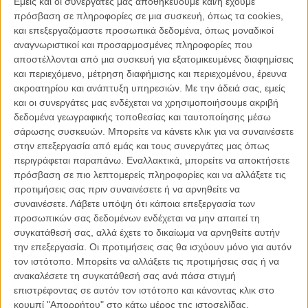
Εμείς και οι συνεργάτες μας αποθηκεύουμε και/ή έχουμε
πρόσβαση σε πληροφορίες σε μια συσκευή, όπως τα cookies,
Δείτε το βίντεο εδώ:
O Τζος Γουίντον, οι Avengers και ένας
και επεξεργαζόμαστε προσωπικά δεδομένα, όπως μοναδικοί
στρατός από διάσημους σταρ στο πλευρό της Χίλαρι Κλίντον!
αναγνωριστικοί και προσαρμοσμένες πληροφορίες που
αποστέλλονται από μια συσκευή για εξατομικευμένες διαφημίσεις
Χθες, το καστ του αγαπημένου 90ς sitcom
«Will & Grace» έκανε
και περιεχόμενο, μέτρηση διαφήμισης και περιεχομένου, έρευνα
reunion με ένα σπέσιαλ, ξεκαρδιστικό 10λεπτο επεισόδιο
που στόχο
ακροατηρίου και ανάπτυξη υπηρεσιών.
Με την άδειά σας, εμείς
είχε πάλι την στήριξη της Κλίντον σε αυτές τις εκλογές, την ίδια ώρα
και οι συνεργάτες μας ενδέχεται να χρησιμοποιήσουμε ακριβή
που
το πρώτο τηλεοπτικό debate μεταξύ Κλίντον και Τραμπ
έγερνε
δεδομένα γεωγραφικής τοποθεσίας και ταυτοποίησης μέσω
προς το μέρος της κυρίας.
σάρωσης συσκευών. Μπορείτε να κάνετε κλικ για να συναινέσετε
στην επεξεργασία από εμάς και τους συνεργάτες μας όπως
Σήμερα, ο αθεόφοβος Στίβεν Κολμπέρ καλεί τους δικούς του
περιγράφεται παραπάνω. Εναλλακτικά, μπορείτε να αποκτήσετε
διάσημους φίλους για ένα παρόμοιο βίντεο που ακροβατεί στα όρια
πρόσβαση σε πιο λεπτομερείς πληροφορίες και να αλλάξετε τις
του... τρολαρίσματος.
προτιμήσεις σας πριν συναινέσετε ή να αρνηθείτε να
συναινέσετε.
Λάβετε υπόψη ότι κάποια επεξεργασία των
Κοροϊδεύοντας τους ακόμα αναποφάσιστους ψηφοφόρους, ή
προσωπικών σας δεδομένων ενδέχεται να μην απαιτεί τη
αυτούς που έχουν προβάλει δικαιολογίες για το γιατί δεν ψηφίζουν,
συγκατάθεσή σας, αλλά έχετε το δικαίωμα να αρνηθείτε αυτήν
οι συμμετέχοντες (από τον Τζόζεφ Γκόρντον Λέβιτ μέχρι τον Τζορτζ
την επεξεργασία. Οι προτιμήσεις σας θα ισχύουν μόνο για αυτόν
Τακέι και τον Αλαν Κάμινγκ) επικαλούνται επιχειρήματα που... ω,
τον ιστότοπο. Μπορείτε να αλλάξετε τις προτιμήσεις σας ή να
δείτε το βίντεο!
ανακαλέσετε τη συγκατάθεσή σας ανά πάσα στιγμή
επιστρέφοντας σε αυτόν τον ιστότοπο και κάνοντας κλικ στο
κουμπί "Απορρήτου" στο κάτω μέρος της ιστοσελίδας.