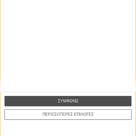
Η επιτυχία είναι υπερτιμημένη. Δεν σε κάνει
καλύτερο, δεν σε πάει πουθενά η επιτυχία. Είναι
απλώς ένα ωραίο, ανεβαστικό, επιφανειακό
συναίσθημα.»
Βιμ Βέντερς
Συνέντευξη
ΝΕΕΣ ΤΑΙΝΙΕΣ
O Ταξιτζής
Taxi Driver
του Μάρτιν Σκορσέζε
ΣΥΜΦΩΝΩ
Spider-Man: Καινούργια Μέρα
Spider-Man: Brand New Day
ΠΕΡΙΣΣΟΤΕΡΕΣ ΕΠΙΛΟΓΕΣ
του Ντέστιν Ντάνιελ Κρέτον
Ψηλά Τακούνια