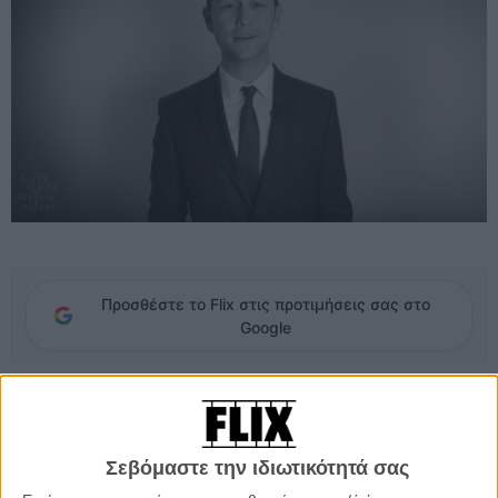
Προσθέστε το Flix στις προτιμήσεις σας στο
Google
Πριν από λίγες μέρες, κυκλοφόρησε ένα βίντεο όπου σύσσωμο το
Χόλιγουντ παρακινεί τους αναποφάσιστους και τους αδήλωτους
στους εκλογικούς καταλόγους αμερικανούς πολίτες να ασκήσουν σε
Σεβόμαστε την ιδιωτικότητά σας
αυτές τις κρίσιμες εκλογές (και, γιατί να το κρύψουμε άλλωστε, όλοι
στεκόντουσαν στο πλευρό της Χίλαρι Κλίντον).